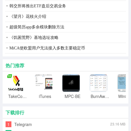
地方卫视的精彩节目。
韩交所将推出ETF盘后交易业务
本地上传
：可以将您喜欢的视频上传到乐视网络电视，与
《望月》花枝火介绍
网友们一起分享。一次最大可以上传2G视频。
超级简历app多余模块删除方法
高清视频
：提供国内最全的高清正版影视剧。在线观看
《饥困荒野》基地选址攻略
720P高清电影大片和热播电视剧，给您全新的视听享受。
MiCA使欧盟用户无法接入多数主要稳定币
遇到白屏、蓝屏、黑屏等异常现象时如何处理？
在视频播放器上点击右键，选择设置，将开启硬件加速前
热门推荐
面的对勾去掉，然后重新打开观看。
为什么我无法观看720P，1080P的视频？
720P，1080P的清晰度的视频为会员独享，请开通VIP进
TakeColor取色器
iTunes
MPC-BE
BurnAware
行观看。
下载排行
如何查找我下载的视频？
1
Telegram
23.16 MB
您可以通过个人中心，进入我查看我下载的视频。