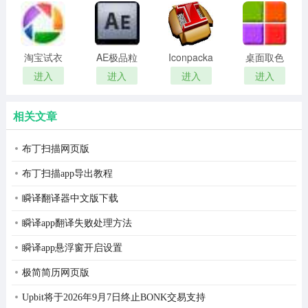
remover(冰
扫描软件)
视频加速
：视频加载速度更快，观看影片更加流畅。
点还原密
码清除器)
淘宝试衣
AE极品粒
Iconpackager
桌面取色
服软件
子插件
中文补丁
工具
进入
进入
进入
进入
(Trapcode
colorpix
Particular)
相关文章
布丁扫描网页版
布丁扫描app导出教程
瞬译翻译器中文版下载
瞬译app翻译失败处理方法
瞬译app悬浮窗开启设置
极简简历网页版
电视直播
：
提供高清电视直播，您可以实时观看到央视与
Upbit将于2026年9月7日终止BONK交易支持