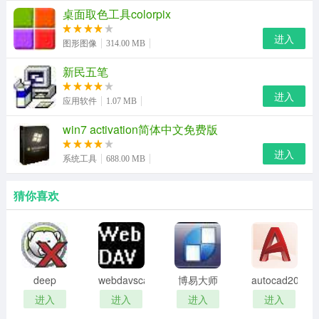
桌面取色工具colorpix
下载功能
进入
图形图像
314.00 MB
新推出下载功能，收藏欣赏更方便！
新民五笔
视频加速
进入
应用软件
1.07 MB
P2P加速引擎大幅度的提高视频加载速度，观看影片更加
流畅。
win7 activation简体中文免费版
进入
高清画质
系统工具
688.00 MB
标清、高清、超清，不同的网络情况，享受更高质的画面
猜你喜欢
效果！
海量正版
国内最全最新的正版高清电影，电视剧，综艺，娱乐，动
deep
webdavscan
博易大师
autocad2002
漫，应有尽有
freeze
客户端
资管版
迷你版
进入
进入
进入
进入
password
(web漏洞
乐视视频播放器功能介绍