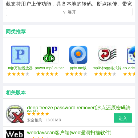
载支持用户上传功能，具备本地的转码、断点续传、带宽
∨ 展开
自适应等特点。 乐视网络电视拥有国内最全的影视节目，
正版、高清，同时还能同步收看几乎所有热门播主的节目
视频，永远不会错过那个精彩节目。
同类推荐
乐视视频软件特色
1、支持在线、离线缓存看视频，打发时间最佳神器；
2、支持全网搜索，想看的影视剧都可以在这儿找到；
mjp万能播放器
power mp3 cutter
pptv mc版
mp3转ogg格式转
eo vid
换器
具
3、支持播放器截屏分享，把精彩瞬间分享到朋友圈；
4、支持个性推荐，为你的量身定制播放单与众不同；
相关版本
5、拥有超强直播，发布会演唱会高清流程体验非凡；
deep freeze password remover(冰点还原密码清
除器)
进入
安全相关
18.00 MB
webdavscan客户端(web漏洞扫描软件)