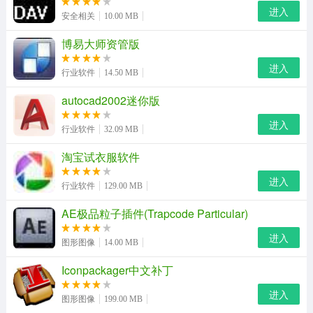
进入
安全相关
10.00 MB
博易大师资管版
进入
行业软件
14.50 MB
autocad2002迷你版
进入
行业软件
32.09 MB
淘宝试衣服软件
进入
行业软件
129.00 MB
乐视网络视频功能特性
AE极品粒子插件(Trapcode Particular)
三屏功能
进入
图形图像
14.00 MB
电视、手机、PC，轻松互动。
Iconpackager中文补丁
电视台节目
进入
图形图像
199.00 MB
热门卫视直播、回看，想看就看