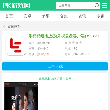
首页
安卓
苹果
合集
资讯
专题
安卓应用
安卓游戏
媒体软件
休闲益智
体育竞速
卡牌棋牌
乐视视频播放器(乐视云盘客户端) v7.3.2.192 最新官方版
大小：39.59 MB
模拟经营
角色扮演
策略塔防
语言：简体中文
系统：PC
类别：
媒体软件
时间：2026-01-07
冒险解谜
赛车游戏
破解游戏
点击下载
动作射击
乐视视频pc版这是一款网