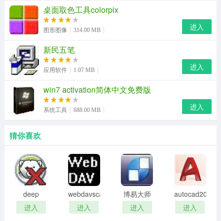
5.答案查找，查找教材、试卷、寒暑假作业答案
桌面取色工具colorpix
6.覆盖年级：小学、初中、高中
进入
图形图像
314.00 MB
7.主要科目：数学、语文、英语、物理、化学、生物、地
新民五笔
理、历史、政治
进入
应用软件
1.07 MB
互动作业2019特色
win7 activation简体中文免费版
1、快捷的搜索：
通过书名、条码进行搜题，快速准确的找
进入
系统工具
688.00 MB
到作业习题答案，助你快速学习成为学霸
2、方便的分享：
将你拥有的作业答案、书籍、练习册、试
猜你喜欢
卷、习题通过书单分享给身边的伙伴
3、贴心的辅导：
拥有大量的语文、英语范文，快速翻译单
词，在学习中多了一位辅导帮手
deep
webdavscan
博易大师
autocad2002
4、全面的答案：
汇集语文、数学、英语、物理、化学等科
freeze
客户端
资管版
迷你版
进入
进入
进入
进入
目上百万书籍。只要有互动作业，没有找不到的作业答案
password
(web漏洞