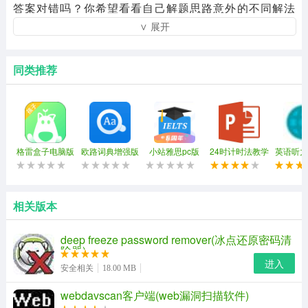
答案对错吗？你希望看看自己解题思路意外的不同解法
∨ 展开
吗？如果是的话，欢迎你加入互动作业，这里是一个为中
小学同学提供的习题答案交流平台，大家可以分享讨论自
己遇到难题、作业、试卷等。
同类推荐
格雷盒子电脑版
欧路词典增强版
小站雅思pc版
24时计时法教学
英语听力
ppt
家软件
相关版本
deep freeze password remover(冰点还原密码清
除器)
进入
安全相关
18.00 MB
webdavscan客户端(web漏洞扫描软件)