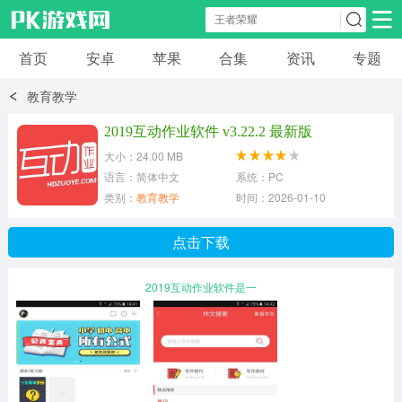
首页
安卓
苹果
合集
资讯
专题
安卓应用
安卓游戏
教育教学
休闲益智
体育竞速
卡牌棋牌
2019互动作业软件 v3.22.2 最新版
大小：24.00 MB
模拟经营
角色扮演
策略塔防
语言：简体中文
系统：PC
类别：
教育教学
时间：2026-01-10
冒险解谜
赛车游戏
破解游戏
点击下载
动作射击
2019互动作业软件是一