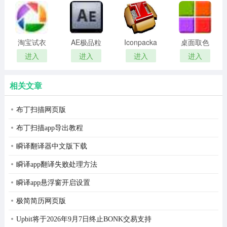
remover(冰
扫描软件)
5、科学的学习：
记录你学习中的点滴，提供给你科学的解
点还原密
码清除器)
题学习方法。写完作业，帮你订正习题答案；上传错题，
淘宝试衣
AE极品粒
Iconpackager
桌面取色
互动作业还可以帮你记录学习情况
服软件
子插件
中文补丁
工具
进入
进入
进入
进入
(Trapcode
colorpix
6、倾诉的空间：
互动作业的学习大使“作业小互”为你解答
Particular)
学习中的困扰，作业中的难点，生活中的答案
相关文章
更新说明
布丁扫描网页版
1、搜索界面大更新，简洁更清新
布丁扫描app导出教程
2、反馈区大改版，增加楼中楼系统，让你畅所欲言。
瞬译翻译器中文版下载
3、新增2017年非常多滴答案，没有你找不到的书籍
瞬译app翻译失败处理方法
小伙伴们，尽情与小互一起快乐学习吧！！
瞬译app悬浮窗开启设置
互动作业电脑版安装方法：
极简简历网页版
Upbit将于2026年9月7日终止BONK交易支持
1.要在电脑上运行首先要安装一个安卓模拟器：