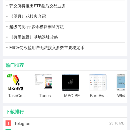
韩交所将推出ETF盘后交易业务
http://www.downyi.com/downinfo/23933.html
《望月》花枝火介绍
注意：xp用户需先安装Windows Installer 4.5和.net
超级简历app多余模块删除方法
framework 2.0
《饥困荒野》基地选址攻略
否则会提示出错。
MiCA使欧盟用户无法接入多数主要稳定币
Windows Installer 4.5 官方简体中文版：
http://www.downyi.com/downinfo/25034.html
热门推荐
Microsoft .net framework 2.0 SP2 官方安装版：
http://www.downyi.com/downinfo/37512.html
2.下载完整的apk文件，右击apk图标，选择打开方式--
TakeColor取色器
iTunes
MPC-BE
BurnAware
BlueStacks APK handler安装
下载排行
安装完毕后，模拟器界面就会出现互动作业电脑版的图
标。
1
Telegram
23.16 MB