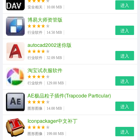
进入
安全相关
10.00 MB
博易大师资管版
进入
行业软件
14.50 MB
autocad2002迷你版
进入
行业软件
32.09 MB
淘宝试衣服软件
进入
互动作业电脑版功能
行业软件
129.00 MB
1.我们要做的是让你知道答案的对错，而不是只给答案你
AE极品粒子插件(Trapcode Particular)
2.我们培养的是你的答题思路，而不是死记硬背
进入
图形图像
14.00 MB
3.在线交流，和其他同学进行探访，交流学习方法
Iconpackager中文补丁
4.快速查找身心成绩好的人，分享问题，解决问题
进入
图形图像
199.00 MB