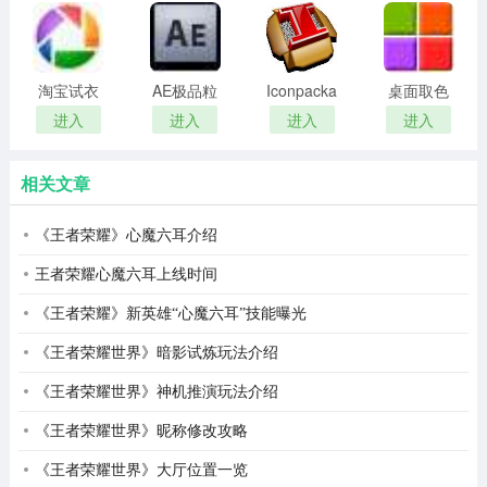
remover(冰
扫描软件)
点还原密
码清除器)
淘宝试衣
AE极品粒
Iconpackager
桌面取色
服软件
子插件
中文补丁
工具
进入
进入
进入
进入
(Trapcode
colorpix
Particular)
相关文章
《王者荣耀》心魔六耳介绍
王者荣耀心魔六耳上线时间
《王者荣耀》新英雄“心魔六耳”技能曝光
《王者荣耀世界》暗影试炼玩法介绍
《王者荣耀世界》神机推演玩法介绍
《王者荣耀世界》昵称修改攻略
《王者荣耀世界》大厅位置一览