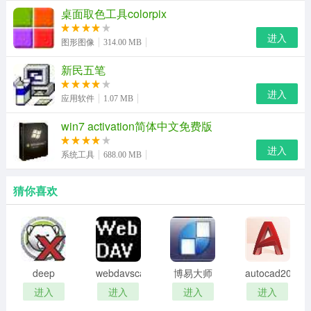
桌面取色工具colorpix
进入
图形图像
314.00 MB
新民五笔
进入
应用软件
1.07 MB
win7 activation简体中文免费版
进入
系统工具
688.00 MB
猜你喜欢
deep
webdavscan
博易大师
autocad2002
freeze
客户端
资管版
迷你版
进入
进入
进入
进入
password
(web漏洞