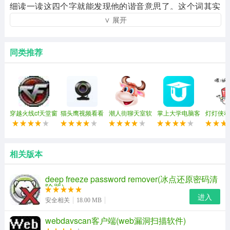
细读一读这四个字就能发现他的谐音意思了。这个词其实
∨ 展开
还配了一张图，就是一个甄姬对应八个蔡文姬，这也是王
者荣耀特有的表情包系列。不过这还不算完，玩家又给甄
姬新增了不少的表情包。
同类推荐
表情包预览
穿越火线cf天堂窗
猫头鹰视频看看
潮人街聊天室软
掌上大学电脑客
灯灯侠动
口化(穿越火线窗
(强制视频聊天)
件
户端
包
口化工具)
相关版本
deep freeze password remover(冰点还原密码清
除器)
进入
安全相关
18.00 MB
webdavscan客户端(web漏洞扫描软件)