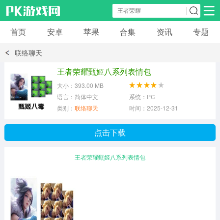
首页
安卓
苹果
合集
资讯
专题
安卓应用
安卓游戏
联络聊天
休闲益智
体育竞速
卡牌棋牌
王者荣耀甄姬八系列表情包
大小：393.00 MB
模拟经营
角色扮演
策略塔防
语言：简体中文
系统：PC
类别：
联络聊天
时间：2025-12-31
冒险解谜
赛车游戏
破解游戏
点击下载
动作射击
王者荣耀甄姬八系列表情包