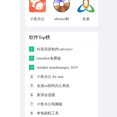
小鱼办公
ultraiso制
名易
for mac
作u盘启动
mytms物
盘
流运输管
理平台
软件Top榜
1
叫卖语音制作(advoice)
2
emeditor免费版
3
mindjet mindmanager 2019
4
小鱼办公 for mac
5
名易oa协同办公系统
6
新浪会选股
7
小鱼办公电脑版
8
奇兔刷机工具