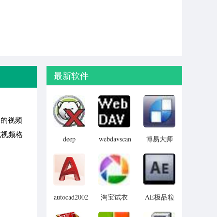
最新软件
泛的视频
式视频格
deep
webdavscan
博易大师
freeze
客户端
资管版
password
(web漏洞
remover(冰
扫描软件)
点还原密
码清除器)
autocad2002
淘宝试衣
AE极品粒
迷你版
服软件
子插件
(Trapcode