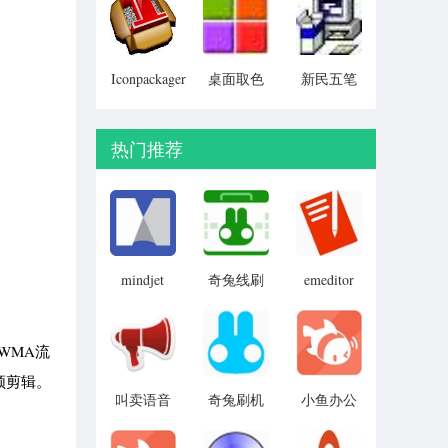
Particular)
Iconpackager
桌面取色
新民五笔
中文补丁
工具
colorpix
热门推荐
mindjet
奇兔线刷
emeditor
mindmanager
免费版
大师
2019
WMA流
频剪辑。
叫卖语音
奇兔刷机
小鱼办公
制作
工具
电脑版
(advoice)