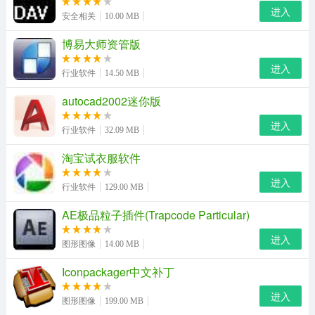
1、到本站下载表情包之后用数据线连接手机和电脑，将图
进入
安全相关
10.00 MB
片保存到手机上
博易大师资管版
2、在微信里面打开聊天窗口，然后选择表情包中的设置，
进入
行业软件
14.50 MB
然后点击添加表情即可
autocad2002迷你版
3、打开qq的聊天窗口，选择表情包选项，然后选择添加
进入
表情包即可
行业软件
32.09 MB
淘宝试衣服软件
进入
行业软件
129.00 MB
AE极品粒子插件(Trapcode Particular)
进入
图形图像
14.00 MB
Iconpackager中文补丁
进入
图形图像
199.00 MB