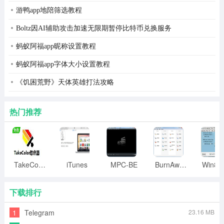
游鸭app地陪筛选教程
Boltz因AI辅助攻击加速无限期暂停比特币兑换服务
蚂蚁阿福app昵称设置教程
蚂蚁阿福app字体大小设置教程
《饥困荒野》天体英雄打法攻略
热门推荐
TakeColor取色器
iTunes
MPC-BE
BurnAware
下载排行
1
Telegram
23.16 MB