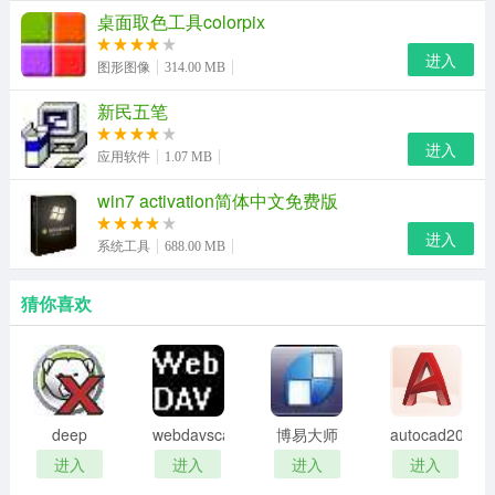
桌面取色工具colorpix
进入
图形图像
314.00 MB
新民五笔
进入
应用软件
1.07 MB
win7 activation简体中文免费版
进入
系统工具
688.00 MB
猜你喜欢
deep
webdavscan
博易大师
autocad2002
freeze
客户端
资管版
迷你版
进入
进入
进入
进入
password
(web漏洞