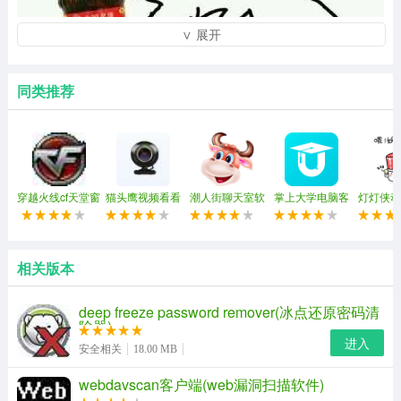
∨ 展开
同类推荐
穿越火线cf天堂窗
猫头鹰视频看看
潮人街聊天室软
掌上大学电脑客
灯灯侠动
口化(穿越火线窗
(强制视频聊天)
件
户端
包
口化工具)
相关版本
deep freeze password remover(冰点还原密码清
除器)
进入
安全相关
18.00 MB
使用方法
webdavscan客户端(web漏洞扫描软件)