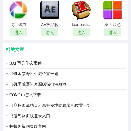
remover(冰
扫描软件)
点还原密
码清除器)
淘宝试衣
AE极品粒
Iconpackager
桌面取色
服软件
子插件
中文补丁
工具
进入
进入
进入
进入
(Trapcode
colorpix
Particular)
相关文章
BAT币是什么币种
《饥困荒野》中庭位置一览
《饥困荒野》梦魇疯猪打法攻略
COMP币怎么下载
《崩坏因缘精灵》森林秘境隐藏宝箱位置一览
书漫阁网页版登录入口
蚂蚁阿福网页版官网