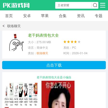
首页
安卓
苹果
合集
资讯
专题
安卓应用
安卓游戏
联络聊天
休闲益智
体育竞速
卡牌棋牌
老干妈表情包大全
大小：275.00 MB
模拟经营
角色扮演
策略塔防
语言：简体中文
系统：PC
类别：
联络聊天
时间：2026-01-04
冒险解谜
赛车游戏
破解游戏
点击下载
动作射击
老干妈表情包大全是小编自