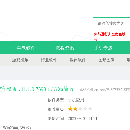
剑与远行人全角色版
兵
苹果软件
教程资讯
手机专题
游戏娱乐
行业软件
媒体软件
图形图像
完整版 v11.1.0.7693 官方精简版
本站提供wps2019官方下载免费
费完整版是用户日常文档处理常用的办公小帮手，可以在很多平台上完美运行，处理文档速
软件类型：手机应用
如遇到异常崩溃重新打开之前的文档祛痘可以恢复，再也不用担心
推荐星级：
更新时间：2023-08-31 14:31
Win2000, Win9x