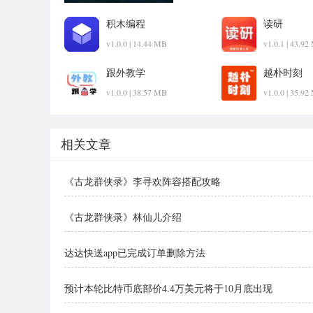
pk1xia!
积木编程
读研
v1.0.0 | 14.44 MB
v1.0.1 | 43.9
跟外教学
越朴时刻
v1.0.0 | 38.57 MB
v1.0.0 | 35.9
相关文章
《古龙群侠录》李寻欢阵容搭配攻略
《古龙群侠录》林仙儿介绍
达达快送app已完成订单删除方法
预计本轮比特币底部价4.4万美元将于10月底出现