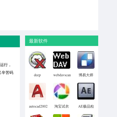
最新软件
美运行，
己辛苦码
deep
webdavscan
博易大师
freeze
客户端
资管版
password
(web漏洞
remover(冰
扫描软件)
点还原密
码清除器)
autocad2002
淘宝试衣
AE极品粒
迷你版
服软件
子插件
(Trapcode