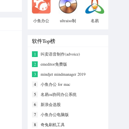
小鱼办公
ultraiso制
名易
for mac
作u盘启动
mytms物
盘
流运输管
理平台
软件Top榜
1
叫卖语音制作(advoice)
2
emeditor免费版
3
mindjet mindmanager 2019
4
小鱼办公 for mac
5
名易oa协同办公系统
6
新浪会选股
7
小鱼办公电脑版
8
奇兔刷机工具