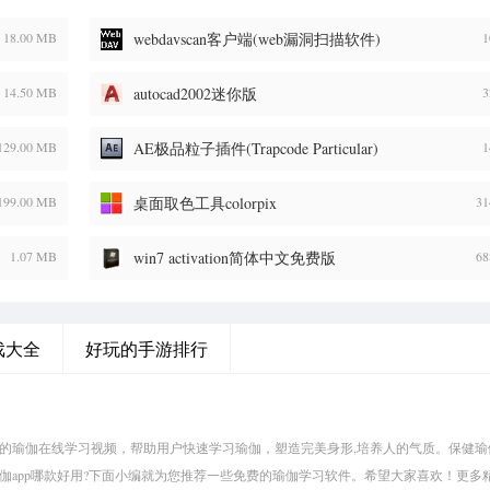
18.00 MB
webdavscan客户端(web漏洞扫描软件)
1
14.50 MB
autocad2002迷你版
3
129.00 MB
AE极品粒子插件(Trapcode Particular)
1
199.00 MB
桌面取色工具colorpix
31
1.07 MB
win7 activation简体中文免费版
68
戏大全
好玩的手游排行
量的瑜伽在线学习视频，帮助用户快速学习瑜伽，塑造完美身形,培养人的气质。保健瑜
瑜伽app哪款好用?下面小编就为您推荐一些免费的瑜伽学习软件。希望大家喜欢！更多