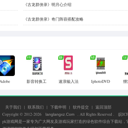
《古龙群侠录》明月心介绍
《古龙群侠录》奇门阵容搭配攻略
Adobe
影音转换工
速浪输入法
IphotoDVD
狸
robat For
坊
Mac
关于我们
|
联系我们
|
下载申明
|
软件提交
|
返回顶部
Copyright © 2012-2026
. All Rights Reserved .
皖ICP
langlangxz
.Com
pk游戏网是一家专为广大网友及游戏玩家打造的绿色软件综合下载站