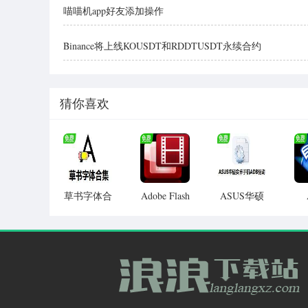
喵喵机app好友添加操作
Binance将上线KOUSDT和RDDTUSDT永续合约
猜你喜欢
草书字体合
Adobe Flash
ASUS华硕
Media
Ac
集
安卓手机
Encoder
ADB驱动程
序