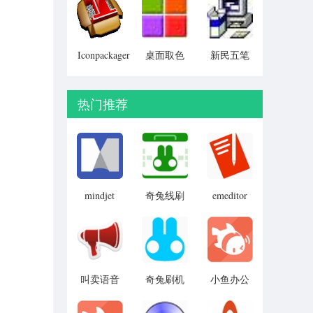
Particular)
Iconpackager
桌面取色
新民五笔
中文补丁
工具
colorpix
热门推荐
mindjet
奇兔线刷
emeditor
mindmanager
免费版
大师
2019
叫卖语音
奇兔刷机
小鱼办公
制作
工具
电脑版
(advoice)