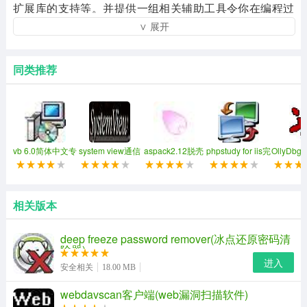
扩展库的支持等。并提供一组相关辅助工具令你在编程过
∨ 展开
程中更加游刃有余，如虎添翼。win-tc简繁双语版可以 正
常运行于98及其以上的简体及繁体windows操作系统上。
同类推荐
vb 6.0简体中文专
system view通信
aspack2.12脱壳
phpstudy for iis完
OllyDb
业版
仿真软件
工具
整安装包
试工具(o
改专用
相关版本
deep freeze password remover(冰点还原密码清
除器)
进入
安全相关
18.00 MB
webdavscan客户端(web漏洞扫描软件)