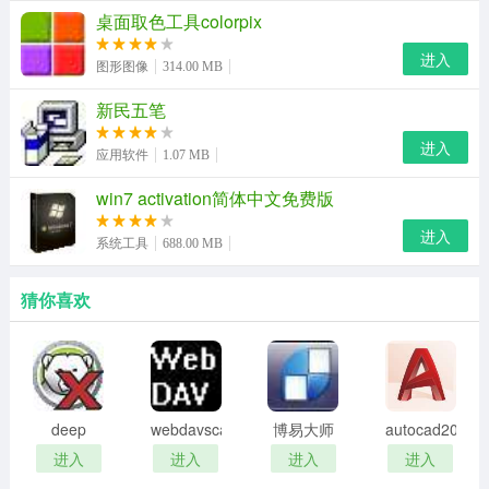
桌面取色工具colorpix
（3） win-tc消除了初学者设置工作目录的烦恼，自动设置
好工作目录。程序编写好之后就可以直接编译运行。
进入
图形图像
314.00 MB
（4） 由于win-tc是windows程序，所以在其中进行鼠标操
新民五笔
作、程序段的复制、中文输入输出等功能变得非常方便。
进入
应用软件
1.07 MB
（5）借助工具，便 支持在运行结果中显示中文，这样在
win7 activation简体中文免费版
程序中就可以输出中文的提示语句了，但文件名还不支持
进入
中文。
系统工具
688.00 MB
（6）错误便于查找和修改。
猜你喜欢
wintc中文版软件包括以下组件：
win-tc主程序及其运行支持
win-tc的帮助文件tc2教程
deep
webdavscan
博易大师
autocad2002
freeze
客户端
资管版
迷你版
borland公司图形接口支持(bgi)
进入
进入
进入
进入
password
(web漏洞