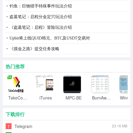
钓鱼：巨物猎手特殊事件玩法介绍
盗墓笔记：启程分金定穴玩法介绍
《盗墓笔记：启程》冒险玩法介绍
Upbit将上线QUID韩元、BTC及USDT交易对
《摸金之路》提交任务攻略
热门推荐
2.在编辑主设置选项卡中，把自动打开设为“新建空白文
档”，然后再把行间距调为1，最后把工作目录设置为桌
面，这样，我们就完成了第一个选项卡的设置了
TakeColor取色器
iTunes
MPC-BE
BurnAware
3.接着，单击颜色和字体选项卡，把字体大小设置为12
下载排行
4.接着要进行第二个重要选项卡的设置,单击栏的运行--编
译设置
1
Telegram
23.16 MB