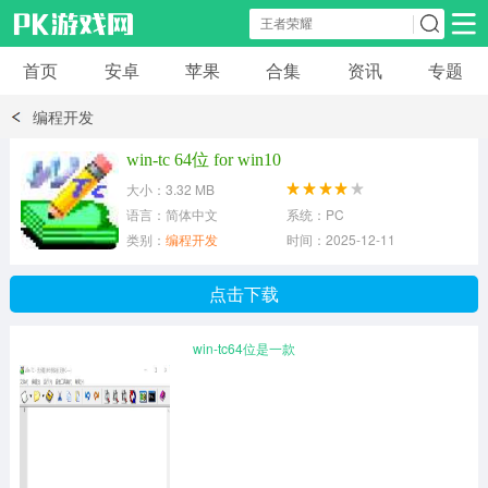
首页
安卓
苹果
合集
资讯
专题
安卓应用
安卓游戏
编程开发
休闲益智
体育竞速
卡牌棋牌
win-tc 64位 for win10
大小：3.32 MB
模拟经营
角色扮演
策略塔防
语言：简体中文
系统：PC
类别：
编程开发
时间：2025-12-11
冒险解谜
赛车游戏
破解游戏
点击下载
动作射击
win-tc64位是一款