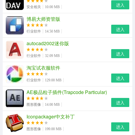
进入
安全相关
10.00 MB
博易大师资管版
进入
行业软件
14.50 MB
autocad2002迷你版
进入
行业软件
32.09 MB
规范内容：
淘宝试衣服软件
本规范修订的主要技术内容是：1.增加了术语和室内环
进入
行业软件
129.00 MB
境；2.取消了防火与疏散；3.将旅馆建筑等级改为由低至高
AE极品粒子插件(Trapcode Particular)
划分为一、二、三、四、五级，并修订了相应条文；4.适
进入
应旅馆建筑使用、管理、技术方面发展的要求，对相关条
图形图像
14.00 MB
文进行了修订。本规范中以黑体字标志的条文为强制性条
Iconpackager中文补丁
文，必须严格执行。本规范由住房和城乡建设部负责管理
进入
图形图像
199.00 MB
和对强制性条文的解释，由中国建筑设计研究院负责具体