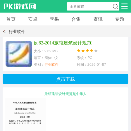
首页
安卓
苹果
合集
资讯
专题
安卓应用
安卓游戏
行业软件
休闲益智
体育竞速
卡牌棋牌
jgj62-2014旅馆建筑设计规范
大小：2.62 MB
模拟经营
角色扮演
策略塔防
语言：简体中文
系统：PC
类别：
行业软件
时间：2026-01-07
冒险解谜
赛车游戏
破解游戏
点击下载
动作射击
旅馆建筑设计规范是中华人