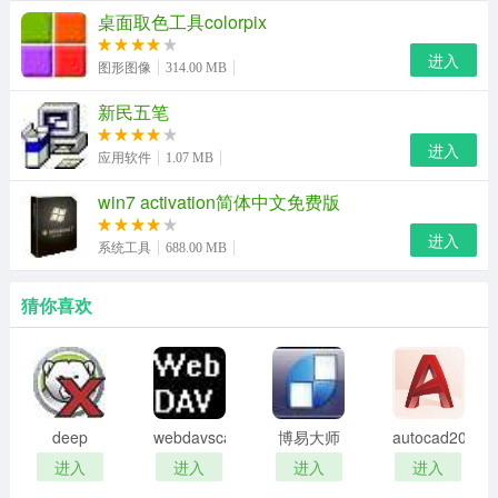
技术内容的解释。
桌面取色工具colorpix
进入
图形图像
314.00 MB
新民五笔
进入
应用软件
1.07 MB
win7 activation简体中文免费版
进入
系统工具
688.00 MB
猜你喜欢
deep
webdavscan
博易大师
autocad2002
freeze
客户端
资管版
迷你版
进入
进入
进入
进入
password
(web漏洞