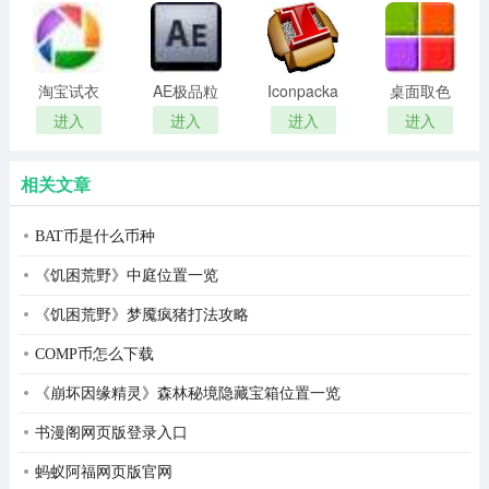
remover(冰
扫描软件)
点还原密
码清除器)
淘宝试衣
AE极品粒
Iconpackager
桌面取色
服软件
子插件
中文补丁
工具
进入
进入
进入
进入
(Trapcode
colorpix
Particular)
相关文章
BAT币是什么币种
《饥困荒野》中庭位置一览
《饥困荒野》梦魇疯猪打法攻略
COMP币怎么下载
《崩坏因缘精灵》森林秘境隐藏宝箱位置一览
书漫阁网页版登录入口
蚂蚁阿福网页版官网