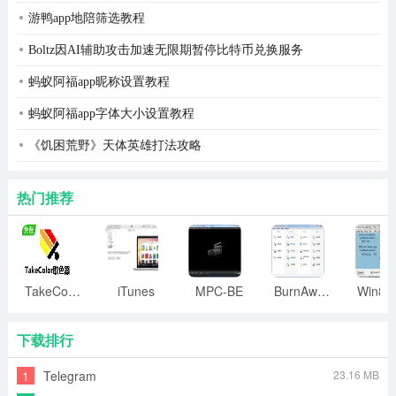
游鸭app地陪筛选教程
Boltz因AI辅助攻击加速无限期暂停比特币兑换服务
蚂蚁阿福app昵称设置教程
蚂蚁阿福app字体大小设置教程
《饥困荒野》天体英雄打法攻略
热门推荐
TakeColor取色器
iTunes
MPC-BE
BurnAware
下载排行
1
Telegram
23.16 MB