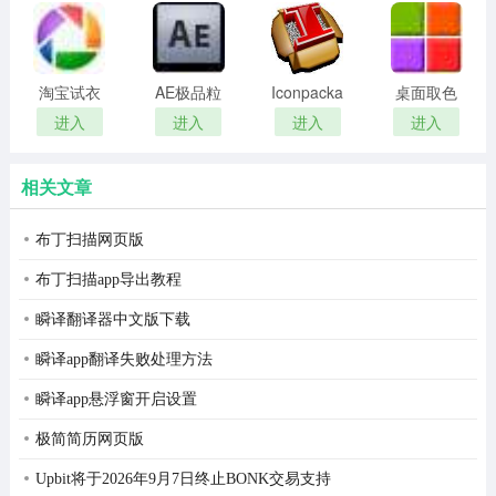
remover(冰
扫描软件)
权，帮助政府、企业及个人有效应对网络安全威胁，主要
点还原密
业务包括企业及个人两大部分。瑞星企业级网络安全整体
码清除器)
解决方案分四大类，包括终端安全解决方案、云安全解决
淘宝试衣
AE极品粒
Iconpackager
桌面取色
服软件
子插件
中文补丁
工具
方案、网关安全解决方案、安全教育解决方案。瑞星公司
进入
进入
进入
进入
(Trapcode
colorpix
是具有认证资质的高新技术企业，承担了我国虚拟化反病
Particular)
相关文章
毒国家实验室的建设，并承接了我国虚拟化云存储项目的
网络安全建设工作，具有雄厚的技术实力。此外，依托十
布丁扫描网页版
余年坚持不懈的产品技术创新和项目经验积累，瑞星在国
布丁扫描app导出教程
内网络安全市场中赢得了良好的声誉及口碑。
瞬译翻译器中文版下载
瞬译app翻译失败处理方法
瞬译app悬浮窗开启设置
极简简历网页版
Upbit将于2026年9月7日终止BONK交易支持