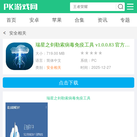
首页
安卓
苹果
合集
资讯
专题
安卓应用
安卓游戏
安全相关
休闲益智
体育竞速
卡牌棋牌
瑞星之剑勒索病毒免疫工具 v1.0.0.83 官方最新版
大小：719.00 MB
模拟经营
角色扮演
策略塔防
语言：简体中文
系统：PC
类别：
安全相关
时间：2025-12-27
冒险解谜
赛车游戏
破解游戏
点击下载
动作射击
瑞星之剑勒索病毒免疫工具