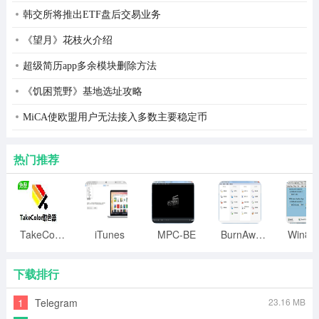
韩交所将推出ETF盘后交易业务
《望月》花枝火介绍
超级简历app多余模块删除方法
《饥困荒野》基地选址攻略
MiCA使欧盟用户无法接入多数主要稳定币
热门推荐
TakeColor取色器
iTunes
MPC-BE
BurnAware
下载排行
1
Telegram
23.16 MB