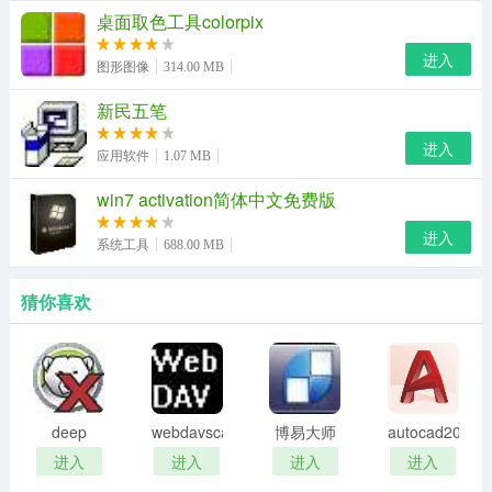
把这些具体病毒的行为抽离出来，形成了一个防御的工具,
桌面取色工具colorpix
把所有要进行锁文件、要赎金的可疑程序的行为识别出
进入
图形图像
314.00 MB
来，拦截住，这样就能达到防御未知勒索病毒的效果。
新民五笔
常见问题
进入
应用软件
1.07 MB
怎么卸载瑞星之剑
win7 activation简体中文免费版
运行软件后，在其图标的上面右键，会弹出一系列功能，
进入
选择“卸载”即可。
系统工具
688.00 MB
支持的操作系统
猜你喜欢
winxp / win2003 / vista / win7 / win8 / win10 （中文、英
文）
开发商介绍
deep
webdavscan
博易大师
autocad2002
北京瑞星网安技术股份有限公司创立于1991年，一直专注
freeze
客户端
资管版
迷你版
进入
进入
进入
进入
于网络安全领域，坚持自主研发，拥有完整的自主知识产
password
(web漏洞