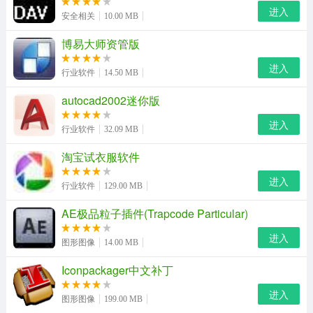
无需关端口、打补丁、开启防火墙
进入
安全相关
10.00 MB
不影响正常工作
博易大师资管版
——实现效果
进入
行业软件
14.50 MB
有效阻止已知勒索病毒
autocad2002迷你版
有效防御未知勒索病毒破坏文件
进入
行业软件
32.09 MB
——技术特点
淘宝试衣服软件
智能诱饵
进入
行业软件
129.00 MB
基于机器学习的文件格式判定规则
AE极品粒子插件(Trapcode Particular)
智能勒索代码行为监测
进入
图形图像
14.00 MB
瑞星之剑原理
Iconpackager中文补丁
通过分析大量的勒索病毒的行为点，比如说所有的勒索病
进入
毒都要锁文件，都要弹出窗口，告诉用户要交赎金，我们
图形图像
199.00 MB