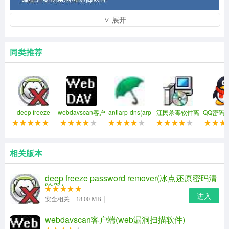
∨ 展开
同类推荐
deep freeze
webdavscan客户
antiarp-dns(arp
江民杀毒软件离
QQ密码
password
端(web漏洞扫描
和dns欺骗攻击监
线升级包
费
remover(冰点还
软件)
控和防御工具)
原密码清除器)
瑞星之剑官方版特色
相关版本
——产品优势
deep freeze password remover(冰点还原密码清
除器)
提前防御
进入
安全相关
18.00 MB
自动处理
webdavscan客户端(web漏洞扫描软件)