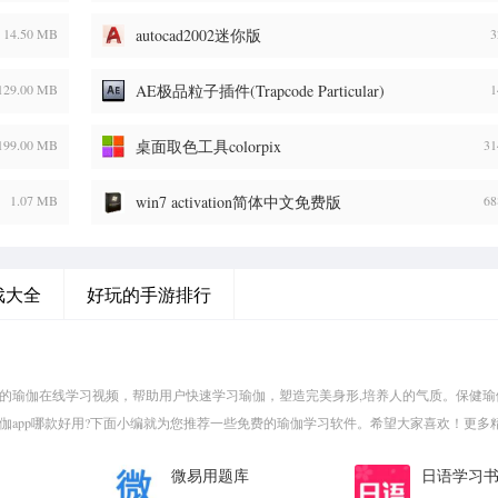
14.50 MB
autocad2002迷你版
3
129.00 MB
AE极品粒子插件(Trapcode Particular)
1
199.00 MB
桌面取色工具colorpix
31
1.07 MB
win7 activation简体中文免费版
68
戏大全
好玩的手游排行
量的瑜伽在线学习视频，帮助用户快速学习瑜伽，塑造完美身形,培养人的气质。保健瑜
瑜伽app哪款好用?下面小编就为您推荐一些免费的瑜伽学习软件。希望大家喜欢！更多
微易用题库
日语学习