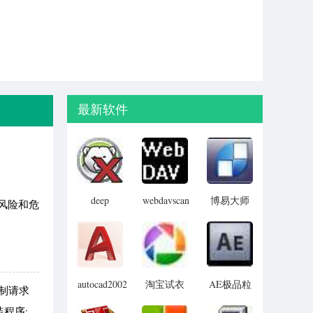
最新软件
deep
webdavscan
博易大师
风险和危
freeze
客户端
资管版
password
(web漏洞
remover(冰
扫描软件)
点还原密
码清除器)
autocad2002
淘宝试衣
AE极品粒
制请求
迷你版
服软件
子插件
程序;
(Trapcode