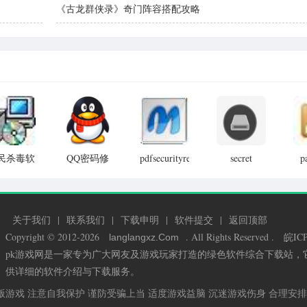
《古龙群侠录》奇门阵容搭配攻略
民杀毒软
QQ密码修
pdfsecurityremover(pdf
secret
p
密码清除工
disk(硬盘加
r
离线升级
改器免费版
具)
密软件)
密
包
关于我们
|
联系我们
|
下载申明
|
软件提交
|
返回顶部
Copyright © 2012-2026
. All Rights Reserved .
皖ICP
langlangxz
.Com
pk游戏网是一家专为广大网友及游戏玩家打造的绿色软件综合下载站
供详细的软件介绍与下载服务。
版游戏 注意自我保护 谨防受骗上当 适度游戏益脑 沉迷游戏伤身 合理安