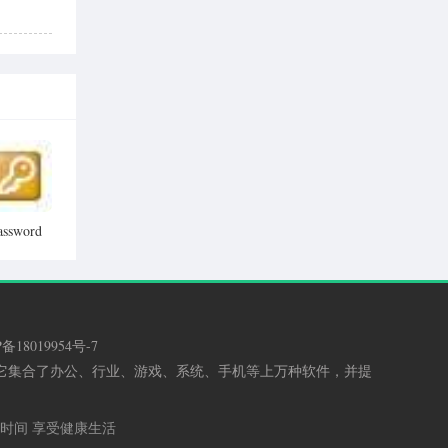
assword
enew系统
码修改工
具
备18019954号-7
，它集合了办公、行业、游戏、系统、手机等上万种软件，并提
排时间 享受健康生活