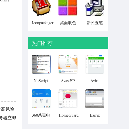
Particular)
Iconpackager
桌面取色
新民五笔
中文补丁
工具
colorpix
热门推荐
NoScript
Avast!中
Avira
文版
级”高风险
360杀毒电
HomeGuard
Eziriz
服务器立即
脑版