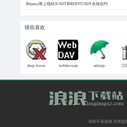
Binance将上线KOUSDT和RDDTUSDT永续合约
猜你喜欢
deep freeze
webdavscan
antiarp-
江
password
客户端(web
dns(arp和
件
remover(冰
漏洞扫描软
dns欺骗攻
点还原密码
件)
击监控和防
清除器)
御工具)
抵制不良游戏 拒绝盗