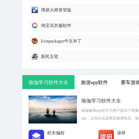
器)
博易大师资管版
淘宝试衣服软件
Iconpackager中文补丁
新民五笔
瑜伽学习软件大全
旅游app软件
赛车游
瑜伽学习软件大全
瑜伽健身app软件为用户提供了海
app，让你从此远离亚健康状态。
pk1xia!
积木编程
读研