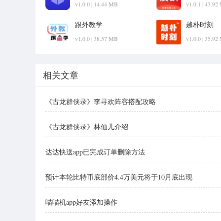
v1.0.0 | 14.44 MB
v1.0.1 | 43.9
跟外教学
越朴时刻
v1.0.0 | 38.57 MB
v1.0.0 | 35.9
相关文章
《古龙群侠录》李寻欢阵容搭配攻略
《古龙群侠录》林仙儿介绍
达达快送app已完成订单删除方法
预计本轮比特币底部价4.4万美元将于10月底出现
喵喵机app好友添加操作