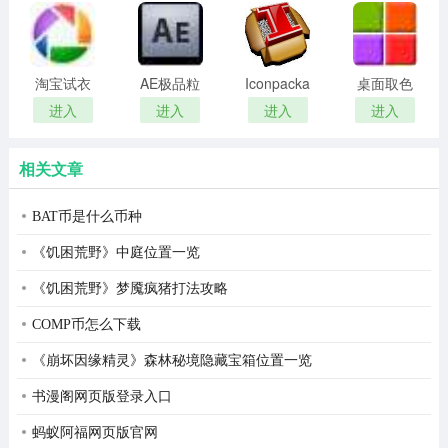
remover(冰
扫描软件)
的线程的调度。虚拟处理器采用了逻辑门级的指令拆分，
点还原密
使用与非和加法两个基础运算指令实现了大部分复杂的x86
码清除器)
指令，并且使用了随机的虚拟寄存器参与运算，极大程度
淘宝试衣
AE极品粒
Iconpackager
桌面取色
服软件
子插件
中文补丁
工具
进入
进入
进入
进入
提高了代码保护的安全性。
(Trapcode
colorpix
5、在同类的软件保护壳中，Safengine提供了最完整的解
Particular)
相关文章
决方案，集代码加密、虚拟化、授权于一体，并且每一项
功能都可圈可点。
BAT币是什么币种
《饥困荒野》中庭位置一览
《饥困荒野》梦魇疯猪打法攻略
COMP币怎么下载
《崩坏因缘精灵》森林秘境隐藏宝箱位置一览
书漫阁网页版登录入口
蚂蚁阿福网页版官网