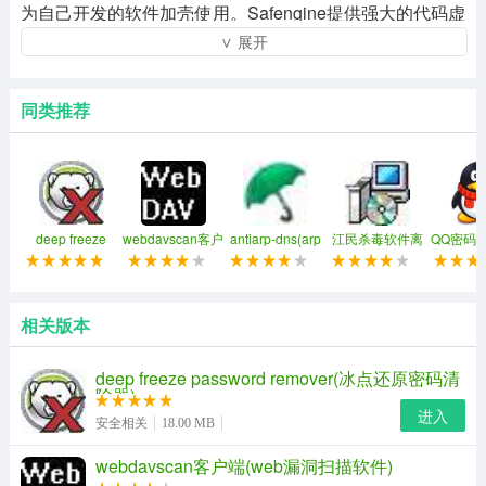
为自己开发的软件加壳使用。Safengine提供强大的代码虚
∨ 展开
拟机保护您的程序免受逆向工程和非法修改。将您的关键
代码（x86汇编形式）转换成一个新的随机指令集，只有在
嵌入您程序中的虚拟机解释器才能运行。这些虚拟机代码
同类推荐
是随机生成的，并且经过高度混淆，确保唯一性。在虚拟
化过程中，您原始代码的执行流程将被重定向，并加入逻
辑混淆。虚拟后的代码将用与非（NAND）实现所有的逻
辑操作，大部分数学运算也将用加法实现，使得逆向者很
deep freeze
webdavscan客户
antiarp-dns(arp
江民杀毒软件离
QQ密码
password
端(web漏洞扫描
和dns欺骗攻击监
线升级包
费
难分辨原始指令的功能。此外，最容易被修改并绕过的条
remover(冰点还
软件)
控和防御工具)
原密码清除器)
件跳转也将被转换成虚拟机的运算代码，从而使修改者无
相关版本
法改变程序走向。
deep freeze password remover(冰点还原密码清
除器)
进入
安全相关
18.00 MB
webdavscan客户端(web漏洞扫描软件)