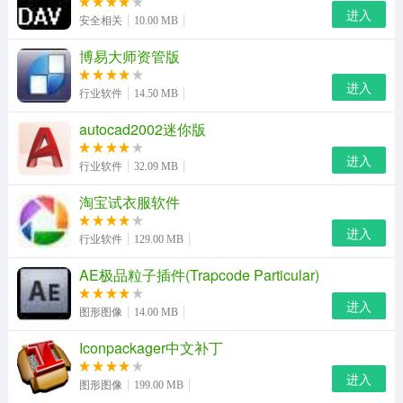
进入
安全相关
10.00 MB
博易大师资管版
进入
行业软件
14.50 MB
autocad2002迷你版
进入
行业软件
32.09 MB
淘宝试衣服软件
进入
行业软件
129.00 MB
AE极品粒子插件(Trapcode Particular)
进入
图形图像
14.00 MB
Safengine Shielden软件主要特点：
Iconpackager中文补丁
1、Safengine是一个具有反调试、反附加、动态自效验等
进入
图形图像
199.00 MB
功能，同时提供了对代码的变形、乱序和虚拟化等功能的