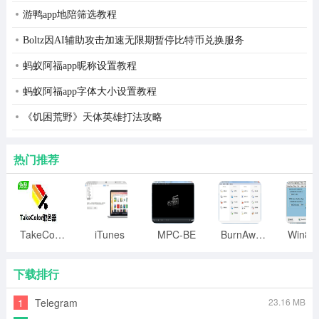
游鸭app地陪筛选教程
Boltz因AI辅助攻击加速无限期暂停比特币兑换服务
蚂蚁阿福app昵称设置教程
蚂蚁阿福app字体大小设置教程
《饥困荒野》天体英雄打法攻略
热门推荐
TakeColor取色器
iTunes
MPC-BE
BurnAware
下载排行
1
Telegram
23.16 MB