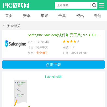
首页
安卓
苹果
合集
资讯
专题
安卓应用
安卓游戏
安全相关
休闲益智
体育竞速
卡牌棋牌
Safengine Shielden(软件加壳工具) v2.3.9.0 官方版
大小：10.70 MB
模拟经营
角色扮演
策略塔防
语言：简体中文
系统：PC
类别：
安全相关
时间：2025-05-08
冒险解谜
赛车游戏
破解游戏
点击下载
动作射击
SafengineShi