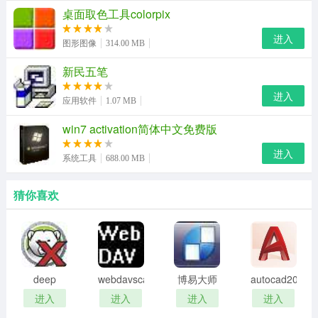
桌面取色工具colorpix
应用程序保护壳，是一款简单易用的软件保护工具，它改
变您的软件执行流程，以达到阻碍自动分析，消耗修改时
进入
图形图像
314.00 MB
间、精力的目的。
新民五笔
2、Safengine的代码分析引擎将在保护应用程序时提供完
进入
应用软件
1.07 MB
整的分析，从而对应用程序进行系统化的保护，将您的原
始代码移动和变形，并且加入无数垃圾代码和反调试、跟
win7 activation简体中文免费版
踪代码。
进入
系统工具
688.00 MB
3、Safengine处理的范围是整个程序，而不是程序里的某
猜你喜欢
一个过程。所以，即使您的关键代码在保护后未经变形，
也需要耗费修改者很长的时间才能找到，而往往只是一行
两行代码，穿插在数以万计的垃圾代码中，是极其隐蔽和
猥琐的。
deep
webdavscan
博易大师
autocad2002
4、Safengine的代码虚拟机在同类产品中最稳定、最完
freeze
客户端
资管版
迷你版
进入
进入
进入
进入
善，整体运行架构线程安全，不会改变系统对受保护代码
password
(web漏洞