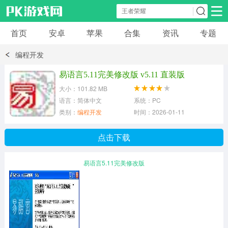
首页
安卓
苹果
合集
资讯
专题
安卓应用
安卓游戏
编程开发
休闲益智
体育竞速
卡牌棋牌
易语言5.11完美修改版 v5.11 直装版
大小：101.82 MB
模拟经营
角色扮演
策略塔防
语言：简体中文
系统：PC
类别：
编程开发
时间：2026-01-11
冒险解谜
赛车游戏
破解游戏
点击下载
动作射击
易语言5.11完美修改版