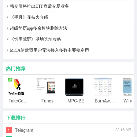
韩交所将推出ETF盘后交易业务
《望月》花枝火介绍
超级简历app多余模块删除方法
《饥困荒野》基地选址攻略
MiCA使欧盟用户无法接入多数主要稳定币
更新日志：
热门推荐
1. 编译生成安装软件时已支持打包静态编译后的程序，但
需事先静态编译出该程序。
2. 符号重命名程序(resym.exe)增加对.obj文件的支持，并
TakeColor取色器
iTunes
MPC-BE
BurnAware
更新了文档(sdk\static_docs)。
3. 数据库操作支持库增加读写长整数字段的功能，但受限
下载排行
于系统接口暂不能读写超出整数范围的数值。
1
Telegram
23.16 MB