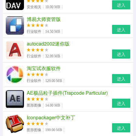
进入
安全相关
10.00 MB
博易大师资管版
进入
行业软件
14.50 MB
autocad2002迷你版
进入
行业软件
32.09 MB
易语言5.11完美修改版功能介绍
淘宝试衣服软件
中文语句快速录入。提供多种内嵌专用输入法，彻底解决
进入
行业软件
129.00 MB
中文语句输入速度慢的问题。
AE极品粒子插件(Trapcode Particular)
全可视化编程，支持所见即所得程序界面设计和程序流程
进入
图形图像
14.00 MB
编码。
Iconpackager中文补丁
语法格式自动检查。自动检查并提示所输入语句的语法格
进入
式是否正确，且可自动添加各类名称。
图形图像
199.00 MB