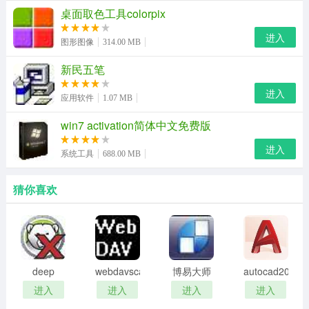
代码即文档。自动规范强制代码格式转换，任何人编写的
桌面取色工具colorpix
任何程序源代码格式均统一。
进入
图形图像
314.00 MB
全程提示与帮助。鼠标停留即显示项目提示，编程时提示
新民五笔
语法格式，调试时提示变量当前内容，按下f1键得到相关
进入
应用软件
1.07 MB
帮助等。
win7 activation简体中文免费版
名称自动管理。用户修改任一名称定义，其它所有包含该
进入
名称的程序代码均自动修正。
系统工具
688.00 MB
参数引导技术，方便程序语句参数录入。
猜你喜欢
无定义类关键字。所有程序定义部分均采用表格填表方
式，用户无需记忆此类关键字及其使用格式。
集成化开发环境。集界面设计、代码编写、调试分析、编
deep
webdavscan
博易大师
autocad2002
译打包等于一体。
freeze
客户端
资管版
迷你版
进入
进入
进入
进入
全中文支持，无需跨越英语门槛。
password
(web漏洞