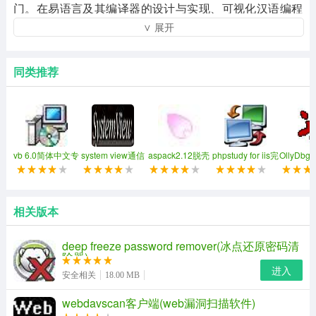
门。在易语言及其编译器的设计与实现、可视化汉语编程
∨ 展开
的构建、提供多种语言版本等方面具有创新。在易语言及
其编译器的设计与实现、可视化汉语编程的构建、提供多
种语言版本等方面具有创新。目前易语言已取得国家级鉴
同类推荐
定，鉴定会专家一致认为：易语言在技术上居于国内领先
地位，达到了当前同类产品的国际先进水平。目前易语言
已取得国家级鉴定，鉴定会专家一致认为：易语言在技术
上居于国内领先地位，达到了当前同类产品的国际先进水
vb 6.0简体中文专
system view通信
aspack2.12脱壳
phpstudy for iis完
OllyDb
业版
仿真软件
工具
整安装包
试工具(o
平。
改专用
相关版本
deep freeze password remover(冰点还原密码清
除器)
进入
安全相关
18.00 MB
webdavscan客户端(web漏洞扫描软件)