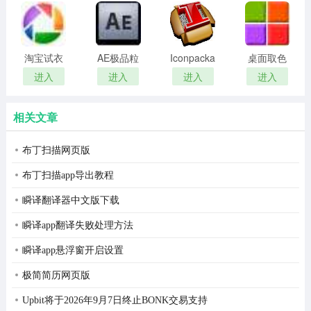
remover(冰
扫描软件)
点还原密
码清除器)
淘宝试衣
AE极品粒
Iconpackager
桌面取色
服软件
子插件
中文补丁
工具
进入
进入
进入
进入
(Trapcode
colorpix
Particular)
相关文章
布丁扫描网页版
布丁扫描app导出教程
瞬译翻译器中文版下载
瞬译app翻译失败处理方法
瞬译app悬浮窗开启设置
极简简历网页版
Upbit将于2026年9月7日终止BONK交易支持