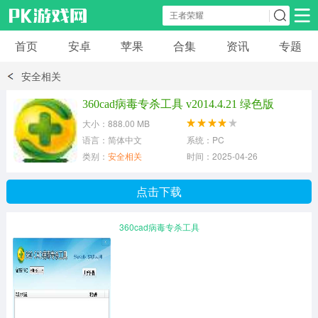
首页
安卓
苹果
合集
资讯
专题
安卓应用
安卓游戏
安全相关
休闲益智
体育竞速
卡牌棋牌
360cad病毒专杀工具 v2014.4.21 绿色版
大小：888.00 MB
模拟经营
角色扮演
策略塔防
语言：简体中文
系统：PC
类别：
安全相关
时间：2025-04-26
冒险解谜
赛车游戏
破解游戏
点击下载
动作射击
360cad病毒专杀工具