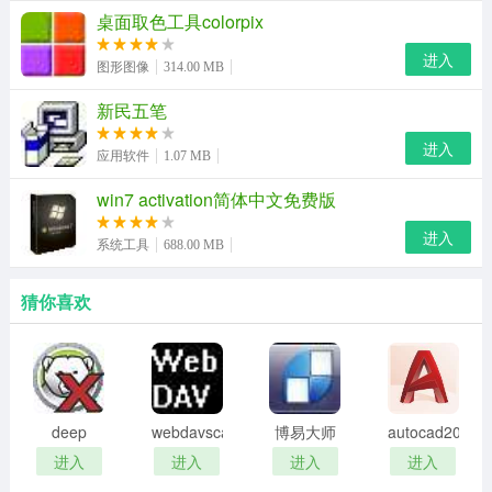
桌面取色工具colorpix
件（acad.lsp和acadapp.lsp）的副本。
进入
图形图像
314.00 MB
新民五笔
进入
应用软件
1.07 MB
win7 activation简体中文免费版
进入
系统工具
688.00 MB
猜你喜欢
deep
webdavscan
博易大师
autocad2002
freeze
客户端
资管版
迷你版
进入
进入
进入
进入
password
(web漏洞