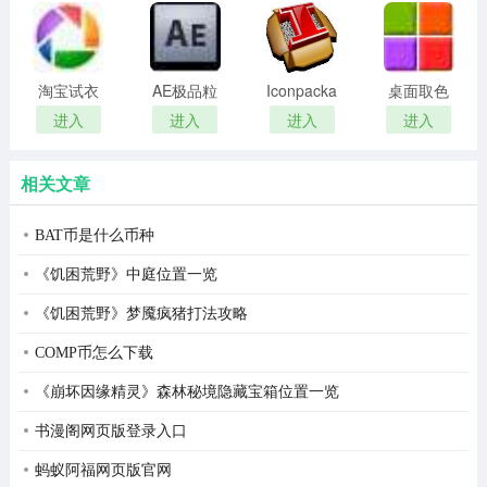
remover(冰
扫描软件)
点还原密
码清除器)
淘宝试衣
AE极品粒
Iconpackager
桌面取色
服软件
子插件
中文补丁
工具
进入
进入
进入
进入
(Trapcode
colorpix
Particular)
相关文章
BAT币是什么币种
《饥困荒野》中庭位置一览
《饥困荒野》梦魇疯猪打法攻略
COMP币怎么下载
《崩坏因缘精灵》森林秘境隐藏宝箱位置一览
书漫阁网页版登录入口
蚂蚁阿福网页版官网