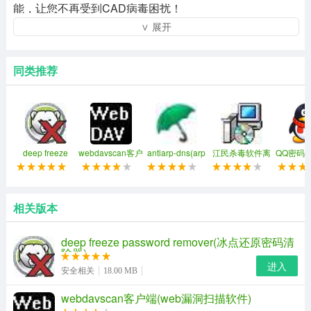
能，让您不再受到CAD病毒困扰！
∨ 展开
同类推荐
deep freeze
webdavscan客户
antiarp-dns(arp
江民杀毒软件离
QQ密码
password
端(web漏洞扫描
和dns欺骗攻击监
线升级包
费
remover(冰点还
软件)
控和防御工具)
原密码清除器)
相关版本
deep freeze password remover(冰点还原密码清
除器)
进入
安全相关
18.00 MB
webdavscan客户端(web漏洞扫描软件)