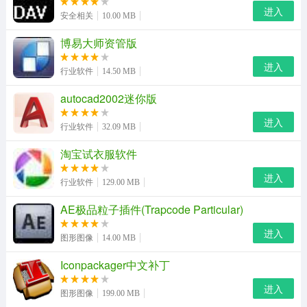
进入
安全相关
10.00 MB
博易大师资管版
cad病毒特点：
专门感染CAD的病毒，一般在你的CAD文件的目录下生成
进入
行业软件
14.50 MB
ACAD.lsp文件……lsp文件是Auto lsp程序，它的内容对电
autocad2002迷你版
脑没有危害，但可能会损坏你做的图。
进入
行业软件
32.09 MB
cad病毒传播方式：
淘宝试衣服软件
该病毒利用CAD的读取机制，在第一次打开带有病毒的图
进入
纸后，该病毒即悄悄运行，并感染每一张新打开的图纸，
行业软件
129.00 MB
将病毒文件到处复制，并生成很多名为acad.lsp的程序。
AE极品粒子插件(Trapcode Particular)
即便是重装CAD甚至重装系统都不能解决问题。病毒感染
进入
图形图像
14.00 MB
计算机系统后，会在搜索autocad软件数据库路径下的自动
运行文件（acad.lsp）后，生成一个备份文件acadapp.lsp,
Iconpackager中文补丁
其内容和自动运行文件一样。打开cad图纸时，软件就会运
进入
图形图像
199.00 MB
行加载该文件，同时在存放图纸文件的目录中生成两个文