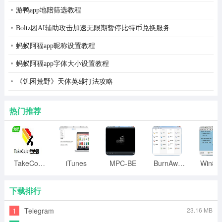
游鸭app地陪筛选教程
Boltz因AI辅助攻击加速无限期暂停比特币兑换服务
蚂蚁阿福app昵称设置教程
蚂蚁阿福app字体大小设置教程
《饥困荒野》天体英雄打法攻略
热门推荐
TakeColor取色器
iTunes
MPC-BE
BurnAware
下载排行
1
Telegram
23.16 MB