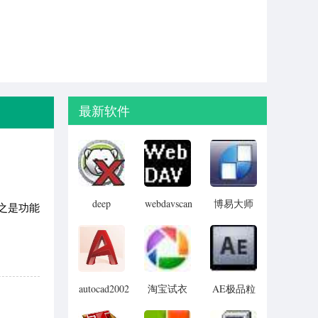
最新软件
deep
webdavscan
博易大师
之是功能
freeze
客户端
资管版
password
(web漏洞
remover(冰
扫描软件)
点还原密
码清除器)
autocad2002
淘宝试衣
AE极品粒
迷你版
服软件
子插件
(Trapcode