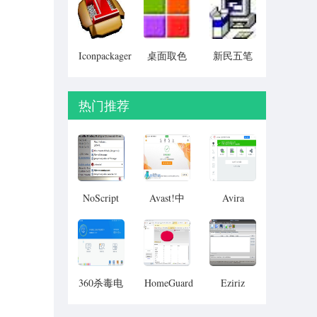
Particular)
Iconpackager
桌面取色
新民五笔
中文补丁
工具
colorpix
热门推荐
NoScript
Avast!中
Avira
文版
360杀毒电
HomeGuard
Eziriz
脑版