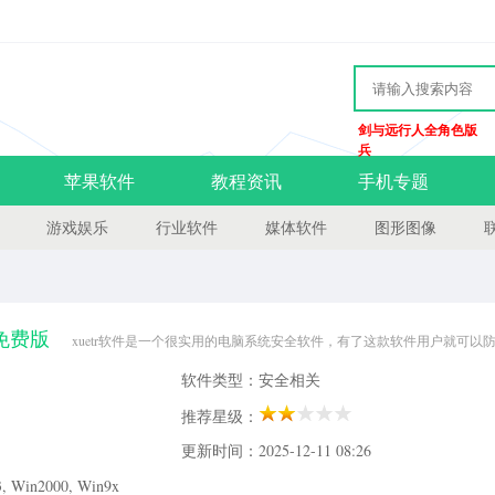
剑与远行人全角色版
兵
苹果软件
教程资讯
手机专题
游戏娱乐
行业软件
媒体软件
图形图像
色免费版
xuetr软件是一个很实用的电脑系统安全软件，有了这款软件用户就可以
块，总之是功能非常的多，欢迎有需要的朋友来当易网下载。xuetr64位功能介绍1.
软件类型：安全相关
看，杀进程、杀线程、卸载模块等功能2
推荐星级：
更新时间：2025-12-11 08:26
Win2000, Win9x