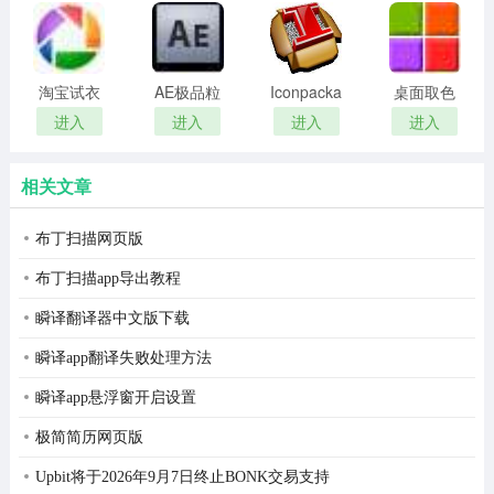
remover(冰
扫描软件)
点还原密
码清除器)
淘宝试衣
AE极品粒
Iconpackager
桌面取色
服软件
子插件
中文补丁
工具
进入
进入
进入
进入
(Trapcode
colorpix
Particular)
相关文章
布丁扫描网页版
布丁扫描app导出教程
瞬译翻译器中文版下载
瞬译app翻译失败处理方法
瞬译app悬浮窗开启设置
极简简历网页版
Upbit将于2026年9月7日终止BONK交易支持