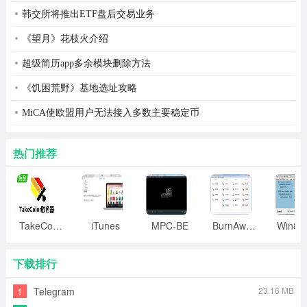
韩交所将推出ETF盘后交易业务
《望月》花枝火介绍
超级简历app多余模块删除方法
《饥困荒野》基地选址攻略
MiCA使欧盟用户无法接入多数主要稳定币
热门推荐
TakeColor取色器
iTunes
MPC-BE
BurnAware
下载排行
1
Telegram
23.16 MB