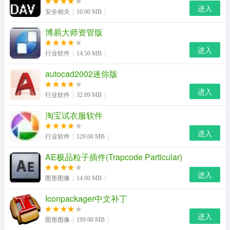
进入
安全相关
10.00 MB
大智慧新一代超赢实时监控
博易大师资管版
实时计算盘口特大单、大单、中单、小单的成交情况，分
进入
行业软件
14.50 MB
析超大户、大户、中户、散户的资金买卖数据。通过该柱
状图指标，可以实时掌握各类资金的买卖金额数据，把握
autocad2002迷你版
日内资金的买卖方向。
进入
行业软件
32.09 MB
大智慧新一代研究报告
淘宝试衣服软件
大智慧新一代报告收录了权威研究机构对个股的预期情况
进入
行业软件
129.00 MB
及对相关行业的研究成果，为方便投资者快捷地获取到所
AE极品粒子插件(Trapcode Particular)
有关于当前个股的研究报告，大智慧在个股K线图下方专
进入
门设置了窗口来收录最新个股研究报告。
图形图像
14.00 MB
大智慧新一代软件特色
Iconpackager中文补丁
1、资讯精专：万国测评专业咨询机构专门支持，其制作的
进入
图形图像
199.00 MB