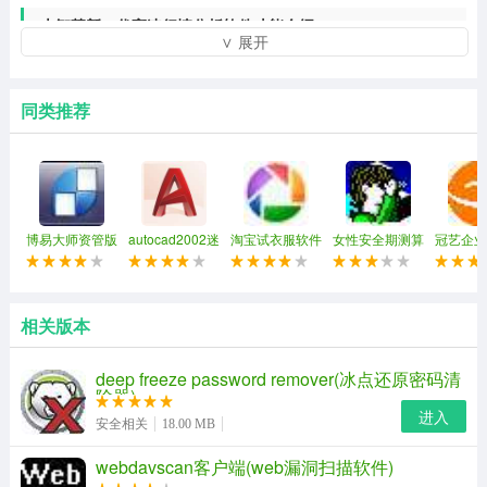
大智慧新一代高速行情分析软件功能介绍
∨ 展开
同类推荐
博易大师资管版
autocad2002迷
淘宝试衣服软件
女性安全期测算
冠艺企业
你版
软件
索软件(
资料搜索
相关版本
deep freeze password remover(冰点还原密码清
除器)
进入
安全相关
18.00 MB
webdavscan客户端(web漏洞扫描软件)