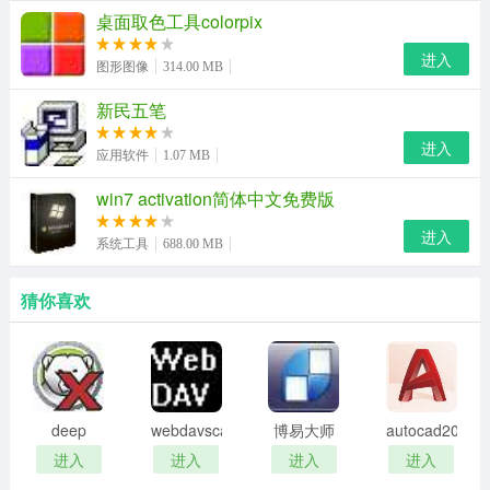
生命里程、信息地雷、大势研判、行业分析、名家荐股、
桌面取色工具colorpix
个股研究在证券市场具有广泛的影响力!
进入
图形图像
314.00 MB
2、功能强大：在涵盖主流的分析功能和选股功能的基础上
新民五笔
不断创新，星空图、散户线、龙虎看盘等高级分析功能包
含大智慧的绝密分析技术，在证券市场独树一帜;基金平
进入
应用软件
1.07 MB
台、股权分置模型更是紧扣市场脉搏。
win7 activation简体中文免费版
3、全面深刻：软件中整合的功能平台涵盖证券市场的各个
进入
系统工具
688.00 MB
方面，而就某一部分来说又准确深刻。
4、互动交流：大智慧路演平台和股民交流互动，前来做客
猜你喜欢
的嘉宾包括，基金公司、上市公司、大智慧分析师，券商
研究机构等等。大智慧模拟炒股为股民提供精练技艺和学
习交流的场所。
deep
webdavscan
博易大师
autocad2002
5、使用简单：传统界面和操作习惯，不用学习就能上手，
freeze
客户端
资管版
迷你版
进入
进入
进入
进入
而且不需要特别维护。
password
(web漏洞