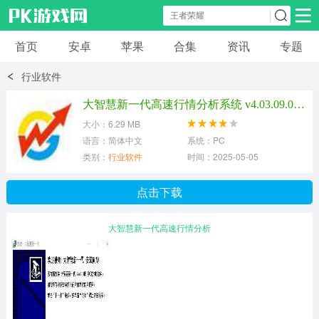
首页
安卓
苹果
合集
资讯
专题
安卓应用
安卓游戏
行业软件
休闲益智
体育竞速
卡牌棋牌
大智慧新一代高速行情分析系统 v4.03.09.0428 正式版
大小：6.29 MB
模拟经营
角色扮演
策略塔防
语言：简体中文
系统：PC
类别：
行业软件
时间：2025-05-05
冒险解谜
赛车游戏
破解游戏
点击下载
动作射击
大智慧新一代高速行情分析