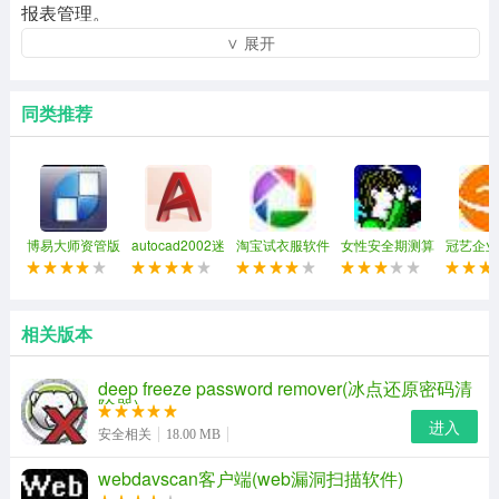
报表管理。
∨ 展开
智百盛汽修汽配功能介绍
1、汽修管理：
同类推荐
汽修管理整合了百盛汽修汽配管理系统，涵盖了汽修管理
所有业务，并与整车销售的客户数据、车辆数据、代办保
险业务数据融合，实现数据共享。
博易大师资管版
autocad2002迷
淘宝试衣服软件
女性安全期测算
冠艺企业
前台接车管理：预约登记、接车单车况登记。
你版
软件
索软件(
资料搜索
维修派工管理：派工管理、派工领料管理直接与配件库存
联动实现自动下库、完工审核、出厂结算。
相关版本
deep freeze password remover(冰点还原密码清
除器)
进入
安全相关
18.00 MB
webdavscan客户端(web漏洞扫描软件)