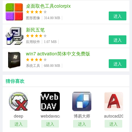
整车销售客户管理，看车客户登记，客户预约试驾、预约
桌面取色工具colorpix
试驾提醒、成交客户投诉、成交客户回访、客户保险到期
进入
图形图像
314.00 MB
提醒、客户生日提醒。
新民五笔
汽修美容客户管理，客户回访、客户问题管理，客户投
进入
诉。
应用软件
1.07 MB
客户关怀管理，客户生日提醒、节日祝福短信、客户定期
win7 activation简体中文免费版
回访。
进入
系统工具
688.00 MB
3、销售管理：
猜你喜欢
销售订货、销售出库、销售退货、客户结算。
采购管理
对配件、工具、汽车精品物资进行采购管理。其主要功能
deep
webdavscan
博易大师
autocad2002
包括：采购订货、采购入库、采购退货、货商结算
freeze
客户端
资管版
迷你版
进入
进入
进入
进入
汽配统计
password
(web漏洞