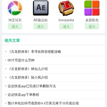
remover(冰
扫描软件)
散件入库汇总、散件入库明细、零售单据汇总、零售单据
点还原密
明细、货品进销明细账。
码清除器)
淘宝试衣
AE极品粒
Iconpackager
桌面取色
4、库存管理：
服软件
子插件
中文补丁
工具
进入
进入
进入
进入
(Trapcode
colorpix
库存查询、库存调拨、库存盘点、库存调整、库存调拨
Particular)
相关文章
表、盘点损益表。
配件管理包括3大部分，第一部分是对配件工具的进销存管
《古龙群侠录》李寻欢阵容搭配攻略
理，第二部分是对精品库存管理。
HOT币是什么币种
5、财务管理：
《古龙群侠录》林仙儿介绍
传统的汽车3S店常常是财务手工做账，分为几套账目进行
《古龙群侠录》陆小凤介绍
管理，很不容易形成公司财务报表，无法解决统一客户、
达达快送app已完成订单删除方法
供应商的费用管理。而汽车3S管理系统能够将所有应收应
达达快送app下单教程
付单独结算，整体汇总。
预计本轮比特币底部价4.4万美元将于10月底出现