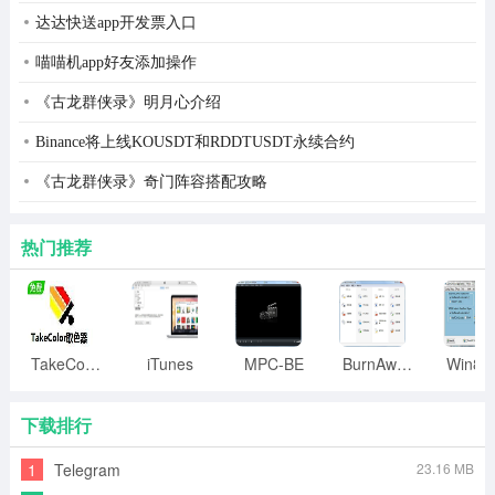
6、微信公众平台：
达达快送app开发票入口
微信公众平台是汽车3S店、汽车3S综合服务商解决管理向
喵喵机app好友添加操作
移动互联网发展的重要途径之一，也是成本最低的方式。
《古龙群侠录》明月心介绍
可以利用腾讯微信公众平台建立属于自己的移动互联网营
Binance将上线KOUSDT和RDDTUSDT永续合约
销宣传平台。然而公众平台并不是一个宣传平台，更是一
个服务平台，她能够将传统的线下服务轻松应用到线上。
《古龙群侠录》奇门阵容搭配攻略
微信微官网，公司企业介绍、联系方式、部门介绍、业务
热门推荐
介绍、车辆展示、精品展示。
微信微服务，在线预约保养、在线预约试车、违章查询、
在线下单、微信支付、
TakeColor取色器
iTunes
MPC-BE
BurnAware
微信会员卡，团购活动，优惠券管理，会员折扣、会员积
分、会员充值，会员消费。
下载排行
7、PDA接车管理：
1
Telegram
23.16 MB