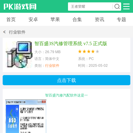
首页
安卓
苹果
合集
资讯
专题
安卓应用
安卓游戏
行业软件
休闲益智
体育竞速
卡牌棋牌
智百盛3S汽修管理系统 v7.5 正式版
大小：26.79 MB
模拟经营
角色扮演
策略塔防
语言：简体中文
系统：PC
类别：
行业软件
时间：2025-05-02
冒险解谜
赛车游戏
破解游戏
点击下载
动作射击
智百盛汽修汽配软件这是一