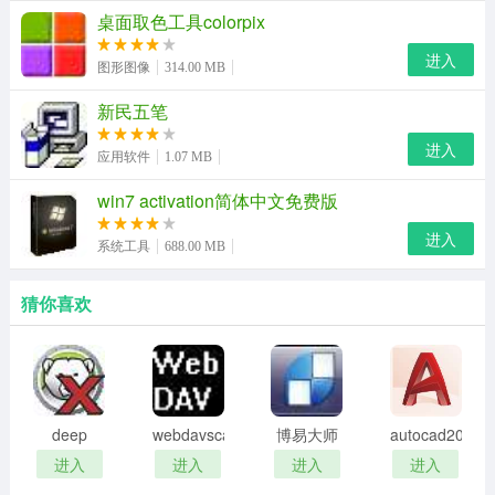
1、系统修复
桌面取色工具colorpix
这个选项栏的一些功能，都是些基础且无需设置的。一
进入
图形图像
314.00 MB
般，这些选项里不会出现挂红的条目，如果出现的话就比
新民五笔
较严重，尤其是bioskit。
进入
应用软件
1.07 MB
2、内核模块
win7 activation简体中文免费版
在这里看到的，都是写sys.dll文件，都是些服务或者驱动
进入
加载的文件。黑色是系统的。蓝色是非系统的，红色的是
系统工具
688.00 MB
高危的。这些东西不能乱动，小心系统报废！
猜你喜欢
3、内核相关
这些东西不能乱动，一旦出问题，小则系统重启，大则，
报废！
deep
webdavscan
博易大师
autocad2002
4、钩子
freeze
客户端
资管版
迷你版
进入
进入
进入
进入
password
(web漏洞
什么是钩子？ 简单的说，比如用户敲下键盘的字母k，系