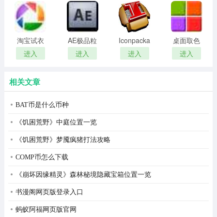
remover(冰
扫描软件)
统就会捕获这个动作，并且发送相关消息到当前程序的输
点还原密
入窗口。 一般情况是这样的，但是病毒使用钩子，挂载到
码清除器)
淘宝试衣
AE极品粒
Iconpackager
桌面取色
相关函数，那么这个字母k的消息就不是发送到软件了，而
服软件
子插件
中文补丁
工具
进入
进入
进入
进入
是先发送到病毒。 如此，病毒可以截获用户的输入消息，
(Trapcode
colorpix
比如账户密码。
Particular)
相关文章
适用系统环境
BAT币是什么币种
windows pe / 安全模式 / windows xp / windows 2003
server / vista / windows 2008 server / windows 7 /
《饥困荒野》中庭位置一览
windows 8 / windows 8.1 / windows 10 rtm / windows 10
《饥困荒野》梦魇疯猪打法攻略
build 10586
COMP币怎么下载
功能说明
《崩坏因缘精灵》森林秘境隐藏宝箱位置一览
1. 所有进程的枚举(包括内核中隐藏的进程)
书漫阁网页版登录入口
2. 所有文件的枚举(包括内核中隐藏的文件)
蚂蚁阿福网页版官网