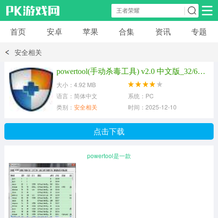
首页
安卓
苹果
合集
资讯
专题
安卓应用
安卓游戏
安全相关
休闲益智
体育竞速
卡牌棋牌
powertool(手动杀毒工具) v2.0 中文版_32/64位
大小：4.92 MB
模拟经营
角色扮演
策略塔防
语言：简体中文
系统：PC
类别：
安全相关
时间：2025-12-10
冒险解谜
赛车游戏
破解游戏
点击下载
动作射击
powertool是一款