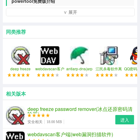
powertool免费版介绍
内核级手动杀毒辅助工具，powertool 的特色在于它能够获
∨ 展开
取较高权限，从而执行一些底层的系统维护操作，如常用
的强制结束进程、强制删除文件、强制编辑注册表、强制
同类推荐
删除系统服务等等。现在版本已更新至v2.0，这次主要增
加了硬件检测功能，修改了进程排序后全蓝色的bug！新
版全新图标，加强了自我保护，全面支持windows10系
统，另外增加了查看进程参数，进程类型、禁用和启动计
deep freeze
webdavscan客户
antiarp-dns(arp
江民杀毒软件离
QQ密码
password
端(web漏洞扫描
和dns欺骗攻击监
线升级包
费
划任务等功能。
remover(冰点还
软件)
控和防御工具)
原密码清除器)
相关版本
deep freeze password remover(冰点还原密码清
除器)
进入
安全相关
18.00 MB
webdavscan客户端(web漏洞扫描软件)