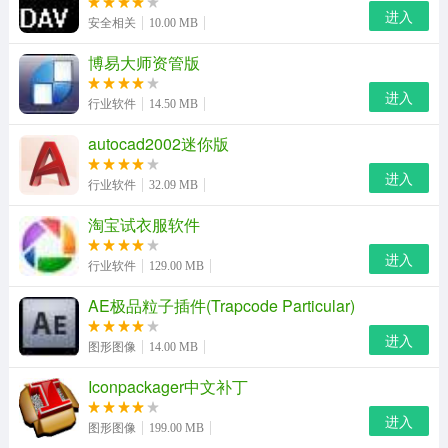
进入
安全相关
10.00 MB
博易大师资管版
进入
行业软件
14.50 MB
autocad2002迷你版
进入
行业软件
32.09 MB
淘宝试衣服软件
进入
行业软件
129.00 MB
AE极品粒子插件(Trapcode Particular)
进入
图形图像
14.00 MB
Iconpackager中文补丁
进入
powertool使用教程
图形图像
199.00 MB