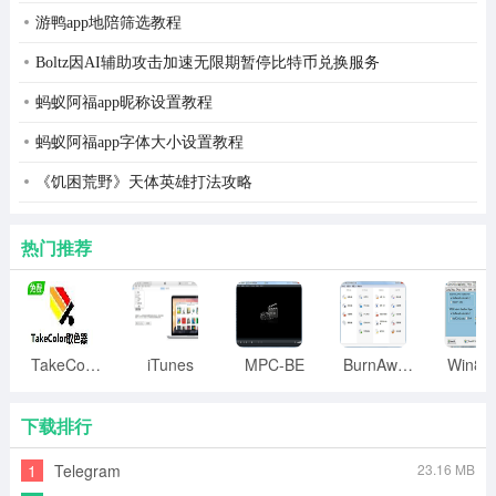
3. 进程中所有模块的枚举(包括内核中隐藏的模块)
游鸭app地陪筛选教程
Boltz因AI辅助攻击加速无限期暂停比特币兑换服务
4. 模块被哪些进程加载的检索
蚂蚁阿福app昵称设置教程
5. 查看文件/文件夹被占用的情况
蚂蚁阿福app字体大小设置教程
6. 进程的强制结束
《饥困荒野》天体英雄打法攻略
7. 进程中模块的强制卸载
热门推荐
8. 可以unlock占用文件的进程
9. 文件/文件夹的粉碎(可强删unlocker1.8.9/金山/超级巡警
文件粉碎机无法删除的顽固文件)
TakeColor取色器
iTunes
MPC-BE
BurnAware
10. 阻止文件粉碎后用还原软件还原(采用美国国防部dod
5220.22-m标准阻止文件还原)
下载排行
11. 用磁盘解析技术检索硬盘数据
1
Telegram
23.16 MB
12. 内核模块和驱动的查看和管理