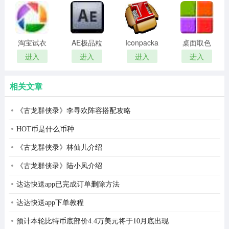
remover(冰
扫描软件)
提供手动使用或包含在脚本中的命令行应用程序
点还原密
码清除器)
从命令进行多文件批量操作
淘宝试衣
AE极品粒
Iconpackager
桌面取色
不同于大多数的 pdf 密码修改，您的 pdf 文件不会以任何
服软件
子插件
中文补丁
工具
进入
进入
进入
进入
(Trapcode
colorpix
方式改变 (除了解密)，就连文件大小也相同。最小的解锁
Particular)
pdf 文件可能不兼容。
相关文章
pdf password remover安装步骤
《古龙群侠录》李寻欢阵容搭配攻略
1、首先在本站下载pdf password remover软件包，得到
HOT币是什么币种
zip格式压缩包
《古龙群侠录》林仙儿介绍
《古龙群侠录》陆小凤介绍
达达快送app已完成订单删除方法
达达快送app下单教程
预计本轮比特币底部价4.4万美元将于10月底出现