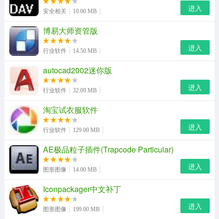
进入
5860a37227c668pr8f94
安全相关
10.00 MB
输入为您提供的注册码即可激活
博易大师资管版
进入
行业软件
14.50 MB
autocad2002迷你版
进入
行业软件
32.09 MB
淘宝试衣服软件
进入
行业软件
129.00 MB
AE极品粒子插件(Trapcode Particular)
pdf password remover功能特色
进入
图形图像
14.00 MB
解密受保护的 adobe acrobat pdf 文件，移除打印、编辑、
Iconpackager中文补丁
复制等限制
进入
图形图像
199.00 MB
可移除 40 和 128 位 rc4 加密的所有者密码