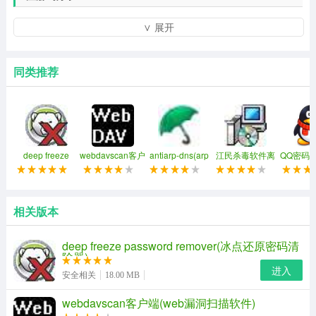
v3.0
∨ 展开
19d13535be54r630f275
同类推荐
731ad3b7b92ar8306193
8251d38ad8b0r8305d84
646f55b8ac43r630df84
deep freeze
webdavscan客户
antiarp-dns(arp
江民杀毒软件离
QQ密码
460dc893a8f2r3303c66
password
端(web漏洞扫描
和dns欺骗攻击监
线升级包
费
remover(冰点还
软件)
控和防御工具)
v6.0
原密码清除器)
相关版本
4941a4bf96ae67prad49
deep freeze password remover(冰点还原密码清
584ea5bef23a66pr3476
除器)
进入
67f819ccb1ac62pr3b85
安全相关
18.00 MB
5853a8e05c9263pr4a94
webdavscan客户端(web漏洞扫描软件)