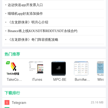
2、鼠标右键点击压缩包，选择解压到当前文件夹，得到
达达快送app开发票入口
windecrypt.exe文件
喵喵机app好友添加操作
《古龙群侠录》明月心介绍
Binance将上线KOUSDT和RDDTUSDT永续合约
《古龙群侠录》奇门阵容搭配攻略
热门推荐
TakeColor取色器
iTunes
MPC-BE
BurnAware
下载排行
1
Telegram
23.16 MB
3、双击exe文件，就可以进入pdf password remover汉化