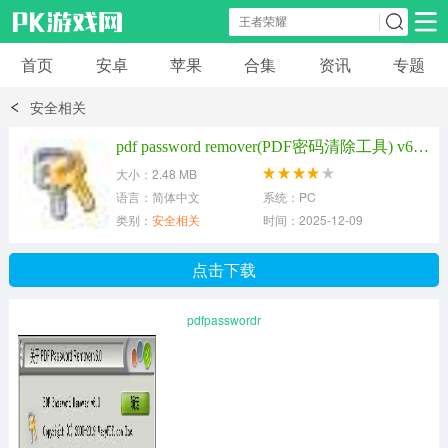
首页
安卓
苹果
合集
资讯
专题
安卓应用
安卓游戏
安全相关
休闲益智
体育竞速
卡牌棋牌
pdf password remover(PDF密码清除工具) v6.0 绿色免费版
大小：2.48 MB
模拟经营
角色扮演
策略塔防
语言：简体中文
系统：PC
类别：
安全相关
时间：2025-12-09
冒险解谜
赛车游戏
破解游戏
点击下载
动作射击
pdfpasswordr