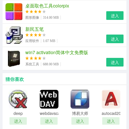
桌面取色工具colorpix
不需要 adobe acrobat 软件支持
进入
图形图像
314.00 MB
支持 1.8 版本的 pdf 格式，包括 9.0 的 acrobat pdf 文件
新民五笔
易于使用，您可以加载一个 pdf 文件并快速对其进行解密
进入
应用软件
1.07 MB
支持 128 位和 256 位 aes 保护的 pdf 文件
win7 activation简体中文免费版
可移除 aes 加.密的所有者密码
进入
系统工具
688.00 MB
优化特殊 pdf 表单处理
支持拖拽
猜你喜欢
自动修复某些损坏的 pdf 文件
从某些 pdf 文件恢复损坏的注释
优化大 pdf 文件的解密速度
deep
webdavscan
博易大师
autocad2002
freeze
客户端
资管版
迷你版
进入
进入
进入
进入
从加密的 pdf 文件中移除安全设置
password
(web漏洞