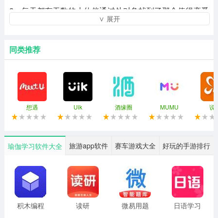
2、每天都有无数的小伙伴通过处对象找到了那个值得恋爱
∨ 展开
的人，来处对象，遇见甜甜的恋爱吧。
3、Uik可以让用户跟每一位在线的用户互相交流探讨交流
同类推荐
更多的心事，提高自己的情商。
4、加入你感兴趣的房间，与更多单身用户在线畅聊，打开
你全新的交友世界。
想遇
Uik
酒缘圈
MUMU
说
基本介绍
Uik交友软件是一款非常适合年轻人的交友互动软件，这款
软件最近在各大平台上也都非常的火爆，有很多年轻的朋
旅游app软件
赛车游戏大全
好玩的手游排行
瑜伽学习软件大全
友都在使用。能够基于地理位置为你推荐，让你快速的发
现身边值得认识的陌生朋友，丰富的交友玩法一定给带给
你更多交友惊喜!感到无聊的时候就来加入Uik聊天软件群
聊大厅，和来自各个地方的网友进行交谈，无论是k歌还是
积木编程
读研
微易用题
日语学习
库
书