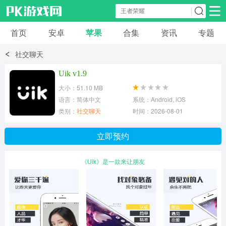
首页
安卓
苹果
合集
资讯
专题
安卓应用
安卓游戏
社交聊天
休闲益智
体育竞速
卡牌棋牌
Uik v1.9
大小：51.10 MB
模拟经营
角色扮演
策略塔防
语言：简体中文
系统：Android, iOS
类别：
社交聊天
时间：2026-08-01
冒险解谜
赛车游戏
破解游戏
立即预约
动作射击
《Uik》是一款来让朋友