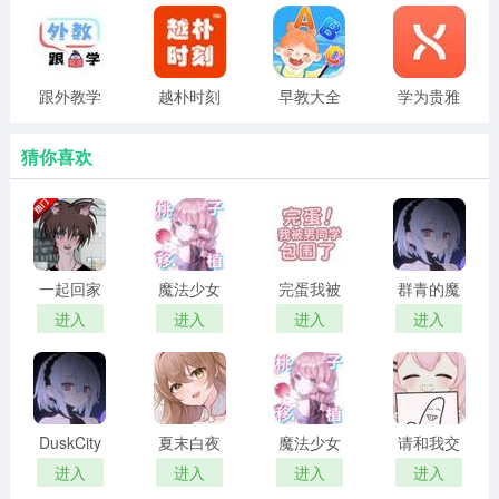
玩游戏，都能收获满满的快乐!
软件亮点
1、Uik添加心仪对象的标签，就可以帮助你匹配到你喜欢
跟外教学
越朴时刻
早教大全
学为贵雅
的用户，在线聊天。
思
猜你喜欢
2、该软件为广大用户提供了多种交友方式，有视频聊天、
语音聊天、匿名聊天等等。
3、一款非常给力的社交软件平台，超多单身男女在此交友
聊天，轻松帮你告别单身。
一起回家
魔法少女
完蛋我被
群青的魔
吧 汉化版
露娜的灾
男同学包
女 2026最
进入
进入
进入
进入
小编简评
难 官方正
围了 完整
新版
Uik交友软件下载分享给大家。附近交友约单身，单身连信
版
版
聊天交友!让你不再孤单，此刻就开始!遇见对的人余生不将
就!找对象必备平台，高效真实优质的单身男女，爱你三千
DuskCity
夏末白夜
魔法少女
请和我交
遍不停!附近交友，聊天交友等功能一应俱全，结束单身时
汉化版
露娜的灾
往吧孙笑
进入
进入
进入
进入
难 安卓移
川前辈
光，感受爱情的滋润，海量优质用户等你来约。