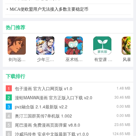
MiCA使欧盟用户无法接入多数主要稳定币
热门推荐
剑与远行人全角色版 vv1.14
少年三国志2无限元宝版最新版 vv5.3.9
巫术纸牌游戏 vv1.1.14
有堂课 v1.2.2
风
下载排行
1
包子漫画 官方入口网页版 v1.0
1.48 MB
2
漫蛙MANWA漫画 官方正版入口下载 v2.0
30.46 MB
3
pvz融合版 2.1.4最新版 v2.2
0.00 MB
4
奥汀三国群英传7单机版 1.002
0.00 MB
5
尾巴漫画 免费漫画页面弹窗 v8.8.0
23.65 MB
6
沙威玛传奇 安卓中文版最新下载 v1.0.0
124.65 MB