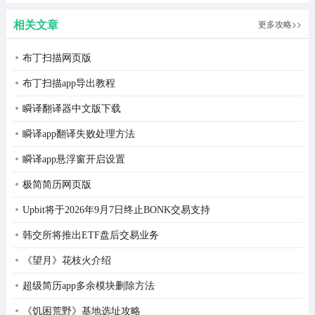
植版
2026最新
相关文章
更多攻略>>
版
布丁扫描网页版
布丁扫描app导出教程
瞬译翻译器中文版下载
瞬译app翻译失败处理方法
瞬译app悬浮窗开启设置
极简简历网页版
Upbit将于2026年9月7日终止BONK交易支持
韩交所将推出ETF盘后交易业务
《望月》花枝火介绍
超级简历app多余模块删除方法
《饥困荒野》基地选址攻略