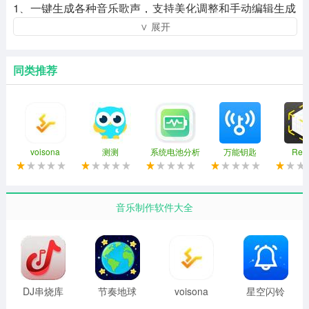
1、一键生成各种音乐歌声，支持美化调整和手动编辑生成
∨ 展开
的结果。
2、内置虚拟歌手，满足不同音域和演唱风格的需求，一键
同类推荐
快速渲染和导出作品。
3、支持多种风格编排模板切换，数百种声音组合和数千种
乐器演奏风格供您匹配。
4、灵活的乐谱编辑功能，支持音符级输入和编辑，快速的
voisona
测测
系统电池分析
万能钥匙
Real
Comp
工作循环体验。
voisona软件集锦
音乐制作软件大全
1、提供全面的编排和录制功能，允许用户在软件中轻松创
建、编辑和混合多个音频或MIDI曲目。
2、该软件内置了丰富的声音库和内置插件，用户可以根据
DJ串烧库
节奏地球
voisona
星空闪铃
自己的需要选择并将其应用于音乐创作。
最新版
声