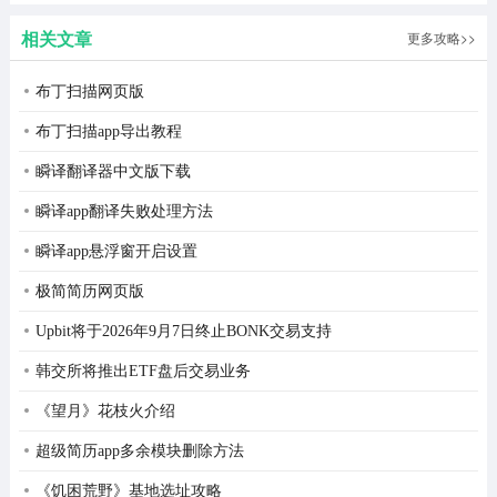
植版
2026最新
轻松快速上手。
相关文章
更多攻略>>
版
voisonaapp录音使用教程
布丁扫描网页版
1、点击主页上的-->“麦克风”图标按钮。
布丁扫描app导出教程
2、进入录音界面后，开始实时录音。
瞬译翻译器中文版下载
3、点击录制界面上的“停止”按钮，完成录制。
瞬译app翻译失败处理方法
7、录制完成后，您将进入编辑页面。如果您觉得该部分不
瞬译app悬浮窗开启设置
好，可以在编辑界面中选择需要编辑的录制音频时间段。
极简简历网页版
您可以左右拖动选择，也可以在编辑框中输入需要编辑的
Upbit将于2026年9月7日终止BONK交易支持
开始和结束时间;确定开始和结束时间后，单击编辑页面上
韩交所将推出ETF盘后交易业务
的保存按钮，在您想要的时间段内录制音频。
《望月》花枝火介绍
更新日志
超级简历app多余模块删除方法
v1.0版本
《饥困荒野》基地选址攻略