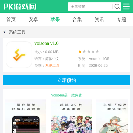
首页
安卓
苹果
合集
资讯
专题
安卓应用
安卓游戏
系统工具
休闲益智
体育竞速
卡牌棋牌
voisona v1.0
大小：0.00 MB
模拟经营
角色扮演
策略塔防
语言：简体中文
系统：Android, iOS
类别：
系统工具
时间：2026-06-25
冒险解谜
赛车游戏
破解游戏
立即预约
动作射击
voisona是一款免费