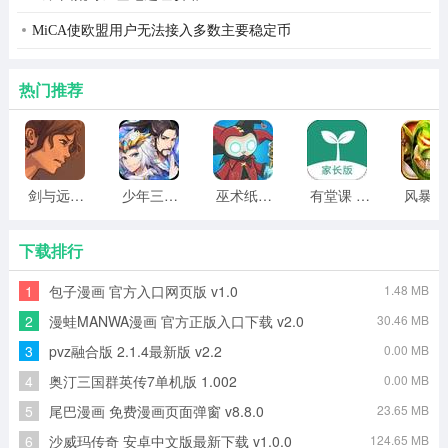
1、优化视频提取音频功能，支持快速便捷的将多个视频一
MiCA使欧盟用户无法接入多数主要稳定币
次性转换为音频
2、视频格式转换功能优化，可以一次性快速的将多个视频
热门推荐
格式转换
3、UI界面美化，整体视觉体验更好
4、优化产品体验，适配部分机型，性能优化
剑与远行人全角色版 vv1.14
少年三国志2无限元宝版最新版 vv5.3.9
巫术纸牌游戏 vv1.1.14
有堂课 v1.2.2
风
下载排行
1
包子漫画 官方入口网页版 v1.0
1.48 MB
2
漫蛙MANWA漫画 官方正版入口下载 v2.0
30.46 MB
3
pvz融合版 2.1.4最新版 v2.2
0.00 MB
4
奥汀三国群英传7单机版 1.002
0.00 MB
5
尾巴漫画 免费漫画页面弹窗 v8.8.0
23.65 MB
6
沙威玛传奇 安卓中文版最新下载 v1.0.0
124.65 MB