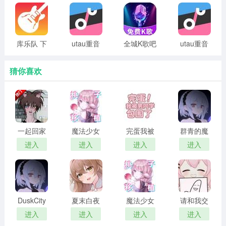
3、该软件配备了专业混音器和母带处理器，支持多种音效
插件，可以轻松实现各种混音效果和母带。
库乐队 下
utau重音
全城K歌吧
utau重音
4、软件可以将完成的作品导出为各种格式的音频文件，方
载免费正
teto声库
teto声库
便用户在不同平台上共享和传播。
版
官方正版
蓝奏云
猜你喜欢
voisona软件亮点
1、独特的双模式使音乐制作直观有趣。可以创建简洁有节
奏的音乐片段，轻松构建一首完整的音乐作品。
一起回家
魔法少女
完蛋我被
群青的魔
2、该软件附带133种高品质乐器和大量扩展插件，包括虚
吧 汉化版
露娜的灾
男同学包
女 2026最
进入
进入
进入
进入
拟乐器、效果等，以满足用户在不同音乐风格中的创作需
难 官方正
围了 完整
新版
求。
版
版
3、提供专业级的音乐混音和控制功能，包括效果链、音频
DuskCity
夏末白夜
魔法少女
请和我交
传输和侧链控制等高级功能。
汉化版
露娜的灾
往吧孙笑
进入
进入
进入
进入
4、软件界面简单实用，操作直观易懂，即使是初学者也能
难 安卓移
川前辈