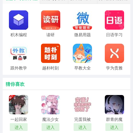
积木编程
读研
微易用题
日语学习
库
书
跟外教学
越朴时刻
早教大全
学为贵雅
奇想战记官方安卓版游戏说明
思
猜你喜欢
奇想战记官方安卓版是一个新的3D风格卡片游戏，新大陆
等待着您探索，您可以选择四个主要的职业，童话路径并
不无聊，这场比赛有40多个不同的职业位置，和英雄与您
并排不同的个性与您在一起，旅行不再寂寞。
一起回家
魔法少女
完蛋我被
群青的魔
吧 汉化版
露娜的灾
男同学包
女 2026最
进入
进入
进入
进入
难 官方正
围了 完整
新版