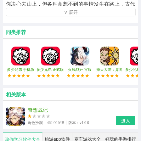
你决心去山上，但各种意想不到的事情发生在路上，古代
∨ 展开
文物?神灵与恶魔之间的战争结束?这是你最重要的大学公
约，这是什么联系?来到仙子的大陆，这个故事等待你打
开。
同类推荐
多少兄弟 手机版
多少兄弟 正式版
火线战姬 官服
择天大陆：异界
多少兄弟
佣兵系统
版
相关版本
奇想战记
进入
角色扮演
462.00 MB
版本：v1.0.0
旅游app软件
赛车游戏大全
好玩的手游排行
瑜伽学习软件大全