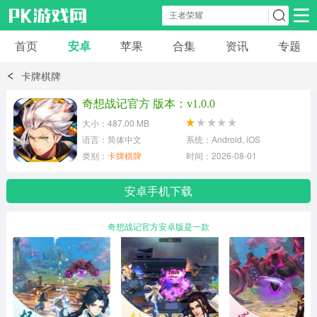
首页
安卓
苹果
合集
资讯
专题
安卓应用
安卓游戏
卡牌棋牌
休闲益智
体育竞速
卡牌棋牌
奇想战记官方 版本：v1.0.0
大小：487.00 MB
模拟经营
角色扮演
策略塔防
语言：简体中文
系统：Android, iOS
类别：
卡牌棋牌
时间：2026-08-01
冒险解谜
赛车游戏
破解游戏
安卓手机下载
动作射击
奇想战记官方安卓版是一款