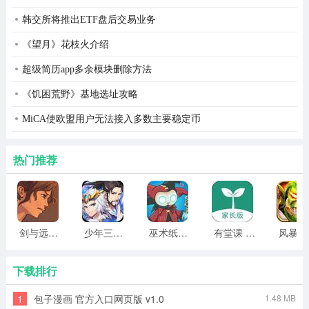
韩交所将推出ETF盘后交易业务
《望月》花枝火介绍
奇想战记官方安卓版游戏特点
超级简历app多余模块删除方法
1、数百名游戏boss，充满了战略战斗经验，特殊的战斗
特效，为您提供了不同的新游戏经验，在游戏中丰富，时
《饥困荒野》基地选址攻略
间上帝，日常登录，补货活动，交换活动，开放服务活动
MiCA使欧盟用户无法接入多数主要稳定币
等，有特殊的副本，有限的魔鬼指南，藏宝地方等。
热门推荐
2、突破军队，用一个人突破一千军队，一支坚固的堡垒在
球队前，保护队友免受伤害，阴影荆棘，藏树在森林里，
就像阴影中的锋利刀片一样，可能导致巨大的金额在瞬间
造成伤害的敌人，心理上，控制天地的光环，引起神秘的
剑与远行人全角色版 vv1.14
少年三国志2无限元宝版最新版 vv5.3.9
巫术纸牌游戏 vv1.1.14
有堂课 v1.2.2
风
现象，并导致广泛的魔法损坏。术士，木偶操控者，控制
神秘木偶，木偶射击的子弹可能会对敌人造成巨大的伤
下载排行
害。
1
包子漫画 官方入口网页版 v1.0
1.48 MB