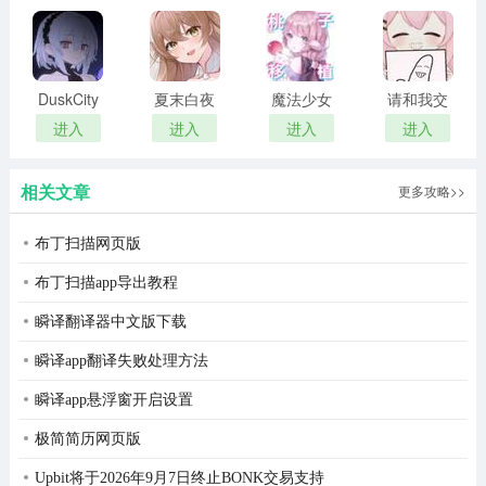
版
版
DuskCity
夏末白夜
魔法少女
请和我交
汉化版
露娜的灾
往吧孙笑
进入
进入
进入
进入
难 安卓移
川前辈
植版
2026最新
相关文章
更多攻略>>
版
布丁扫描网页版
布丁扫描app导出教程
瞬译翻译器中文版下载
瞬译app翻译失败处理方法
瞬译app悬浮窗开启设置
极简简历网页版
Upbit将于2026年9月7日终止BONK交易支持