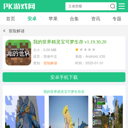
首页
安卓
苹果
合集
资讯
专题
安卓应用
安卓游戏
冒险解谜
休闲益智
体育竞速
卡牌棋牌
我的世界精灵宝可梦生存 v1.19.30.20
大小：0.00 MB
模拟经营
角色扮演
策略塔防
语言：简体中文
系统：Android, iOS
类别：
冒险解谜
时间：2025-01-31
冒险解谜
赛车游戏
破解游戏
安卓手机下载
动作射击
我的世界精灵宝可梦生存采