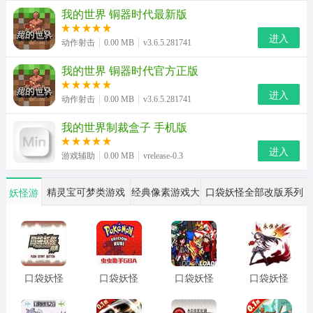
接下来就是三神兽召唤指令~
我的世界 铜器时代最新版
固拉多：/pokespawn Groudon。
进入
动作射击
0.00 MB
v3.6.5.281741
裂空座：/pokespawn Rayquaza
我的世界 铜器时代官方正版
盖欧卡：/pokespawn Kyogre
进入
动作射击
0.00 MB
v3.6.5.281741
水箭龟：pokespawn Blastoise
我的世界制裁盒子 手机版
妙蛙种子：pokespawn Bulbasaur
进入
游戏辅助
0.00 MB
vrelease-0.3
喷火龙：pokespawn Charizard
精灵宝可梦类游戏
经典像素游戏大
口袋妖怪全部改版系列
妖怪游
九尾：pokespawn Ninetales(超帅的坐骑，强烈建议大家
大全
全
合集
戏
召唤!!)
嘎啦嘎啦：pokespawn Marowak
口袋妖怪
口袋妖怪
口袋妖怪
口袋妖怪
叶精灵：pokespawn Leafeon
白金手机
红宝石中
剑盾汉化
永恒之炎
太阳精灵：pokespawn Espeon
版
文版
版
自带作弊