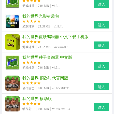
3、整个专属的游戏体验非常独特，并且在我的世界神奇宝
进入
游戏辅助
7.04 MB
v4.3.1
贝手机版模组当中有更多神奇宝贝!
我的世界光影材质包
4、诸如妙蛙种子、小火龙、杰尼龟等应有尽有，对于神奇
进入
游戏辅助
23.68 MB
v1.9.41
宝贝的粉丝来说绝对不容错过。
我的世界皮肤编辑器 中文下载手机版
我的世界精灵宝可梦生存教程
进入
【使用方法】
游戏辅助
23.92 MB
vrelease-0.3
我的世界种子查询器 中文版
在游戏中输入/pokespawn + 神兽的名字，就可以进行召
唤，非常简单。
进入
游戏辅助
7.04 MB
v4.3.1
【神兽指令大全】
我的世界 铜器时代官网版
梦幻召唤指令：/pokespawn mew
进入
动作射击
0.00 MB
v3.6.5.281741
皮卡丘召唤指令：/pokespawn pikachu
我的世界·移动版
雷丘：/pokespawn Raichu
进入
动作射击
0.00 MB
v3.9.5.297103