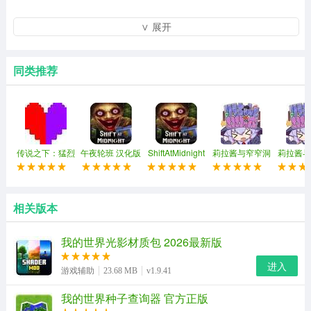
【熊出没家族酷炫变装，解锁方块冒险新征程】
∨ 展开
勇敢机智的守护者熊大、天真烂漫的氛围担当熊二以及聪
明善良的探险家光头强一起来到了方块世界，快与他们一
同类推荐
起解锁冒险新征程吧。
【开启大乱斗巅峰对决，更有彩蛋角色等你体验】
全新5V5的联机玩法《超激斗竞技场》正式上线，紧张激
传说之下：猛烈
午夜轮班 汉化版
ShiftAtMidnight
莉拉酱与窄窄洞
莉拉酱与
之息 中文版
中文版
窟 汉化版
窟 中
烈的大乱斗一触即发。
我的世界精灵宝可梦生存特色
相关版本
1、你能够训练每一个神奇宝贝来进行战斗，并且专属的游
我的世界光影材质包 2026最新版
戏体验还是很不可思议的，
进入
2、努力展现自己最终的优秀实力吧，并且整体游戏体验非
游戏辅助
23.68 MB
v1.9.41
常到位，快来一起加入进来吧!
我的世界种子查询器 官方正版