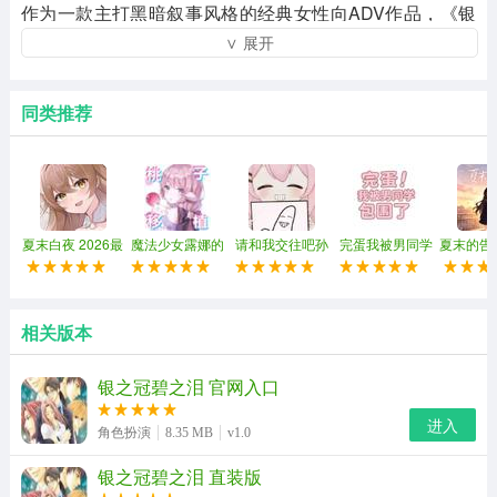
作为一款主打黑暗叙事风格的经典女性向ADV作品，《银
∨ 展开
之冠碧之泪》跳出了传统恋爱游戏的甜宠框架，以充满张
力的复杂人物关系和接连不断的剧情反转作为核心亮点。
它没有走流水线式的纯爱叙事路线，而是把人性里的纠
同类推荐
结、试探与隐秘情绪摊开在玩家面前，从开篇就铺垫出带
着微妙压抑感的故事基调，让你刚进入剧情就被牢牢抓住
注意力，完全区别于市面上大多数风格同质化的恋爱作
品。
夏末白夜 2026最
魔法少女露娜的
请和我交往吧孙
完蛋我被男同学
夏末的告白
新版
灾难 2026最新版
笑川前辈 手机版
包围了 Winlator
最新
移植版
相关版本
银之冠碧之泪 官网入口
进入
角色扮演
8.35 MB
v1.0
银之冠碧之泪 直装版