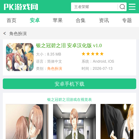
首页
安卓
苹果
合集
资讯
专题
安卓应用
安卓游戏
角色扮演
休闲益智
体育竞速
卡牌棋牌
银之冠碧之泪 安卓汉化版 v1.0
大小：8.35 MB
模拟经营
角色扮演
策略塔防
语言：简体中文
系统：Android, iOS
类别：
角色扮演
时间：2026-07-13
冒险解谜
赛车游戏
破解游戏
安卓手机下载
动作射击
银之冠碧之泪游戏在视觉表