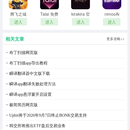
银之冠碧之泪游戏故事简介
腾飞之城
Talai 免费
kirakira 官
nimooAi
「有过喜悦的感觉，有过爱慕的感觉，可还不曾体会过可
魔兽版
畅聊版
网登录入
免登录版
进入
进入
进入
进入
以被称之为幸福的感觉。」
口网址
从身为恋人的慎一郎口中传到女主耳中的“我们结婚吧。”这
相关文章
更多攻略>>
句话，成为了这个故事的开端。
布丁扫描网页版
与人皆羡慕的职场精英步入婚姻的殿堂，即将开展幸福生
布丁扫描app导出教程
活的女主，却由于丈夫频繁出差，无暇顾及家庭而产生了
瞬译翻译器中文版下载
种种不满。
瞬译app翻译失败处理方法
这时，刚好有一同工作的年下同事、元气满满却萌得死去
瞬译app悬浮窗开启设置
活来的快递员、八卦的美容院院长、丈夫的变态同事兼友
人四名男人吸引了女主的注意。
极简简历网页版
她是会被他人吸引目光，还是会坚守对丈夫的爱呢?其结局
Upbit将于2026年9月7日终止BONK交易支持
就由玩家们的选择来决定了。
韩交所将推出ETF盘后交易业务