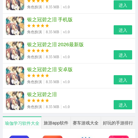
进入
角色扮演
8.35 MB
v1.0
银之冠碧之泪 手机版
进入
角色扮演
8.35 MB
v1.0
银之冠碧之泪 2026最新版
进入
角色扮演
8.35 MB
v1.0
银之冠碧之泪 安卓版
进入
角色扮演
8.35 MB
v1.0
银之冠碧之泪游戏说明
银之冠碧之泪
1、搭建了逻辑完整的多条独立剧情线，玩家的选择将直接
进入
牵引故事走向变化。
角色扮演
8.35 MB
v1.0
2、不同分支藏有专属剧情彩蛋，大幅拉长游戏内容体量，
旅游app软件
赛车游戏大全
好玩的手游排行
瑜伽学习软件大全
有效提升整体可玩性。