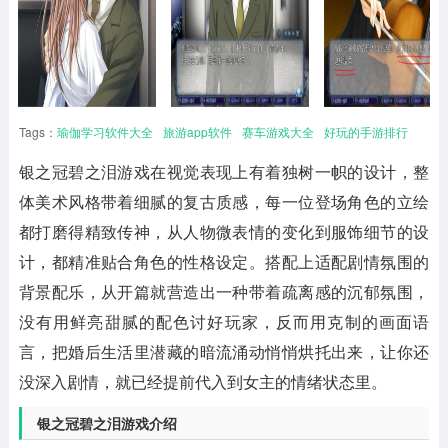
Tags：
瑜伽学习软件大全
旅游app软件
赛车游戏大全
好玩的手游排行
银之冠碧之泪
游戏在视觉表现上有着独树一帜的设计，整
体美术风格带着细腻的复古质感，每一位登场角色的立绘
都打磨得精致传神，从人物微表情的变化到服饰细节的设
计，都精准贴合角色的性格设定。搭配上适配剧情氛围的
背景配乐，从开篇就营造出一种带着疏离感的沉郁氛围，
没有用鲜亮甜腻的配色讨好玩家，反而用克制的画面语
言，把婚后生活里潜藏的暗流涌动悄悄烘托出来，让你还
没深入剧情，就已经提前代入到女主的情绪状态里。
银之冠碧之泪游戏介绍