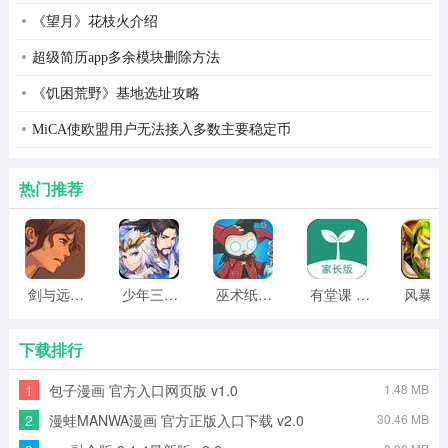
《望月》花枝火介绍
银之冠碧之泪游戏角色介绍
1.谷村慎一郎 CV：堀内贤雄
超级简历app多余模块删除方法
《饥困荒野》基地选址攻略
女主的丈夫，因工作关系与女主相遇，在慢慢发展感情之
后，向女主求婚，并且两人结婚。不过因为工作繁忙，让
MiCA使欧盟用户无法接入多数主要稳定币
女主感受到了自己不被重视。不过，慎一郎虽说一开始的
热门推荐
人设形象并不是特别帅气，但，在剧情后半段(特别是摘下
眼镜之后)，帅气程度直奔首席，没有尝试过的姐妹们一定
要攻略一下丈夫线呀！
剑与远行人全角色版 vv1.14
少年三国志2无限元宝版最新版 vv5.3.9
巫术纸牌游戏 vv1.1.14
有堂课 v1.2.2
风
下载排行
1
包子漫画 官方入口网页版 v1.0
1.48 MB
2
漫蛙MANWA漫画 官方正版入口下载 v2.0
30.46 MB