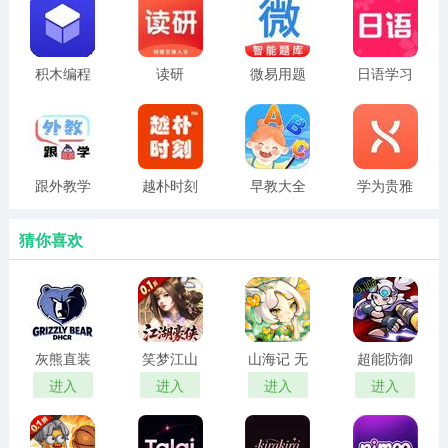
3、登场多位性格完全迥异的男性角色，每位都拥有独属于
自己的背景故事。
积木编程
读研
微易用题
日语学习
4、角色人设立体鲜活不重复，玩家完全可以依照自身喜好
库
书
挑选专属攻略对象。
银之冠碧之泪游戏特色
跟外教学
越朴时刻
早教大全
学为贵雅
1、剧情深度融入强悬疑解谜元素，体验恋爱日常的同时还
思
能逐步揭开小镇秘密。
猜你喜欢
2、恋爱与悬疑双线叙事互相嵌套，大幅拓展剧情深度，让
故事更有吸引力。
3、游戏BGM由业内知名作曲家量身创作，旋律婉转优
灰熊直装
笑梦江山
山海记 无
超能防御
美，和剧情节奏完美适配。
免卡密
手游0.1折
限代金券
无限资源
进入
进入
进入
进入
4、搭配多走向结局设计，每一次选择都会影响最终收尾，
下载免费
版
版
大幅提升重复游玩价值。