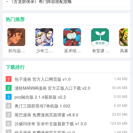
《古龙群侠录》奇门阵容搭配攻略
了。
2、道具介绍
热门推荐
矿工淘金热：矿工采矿速度加倍，持续30s。
剑士暴怒：剑士攻击速度翻倍，持续20s。
弓箭手剑雨：发出一连串弓箭，持续5s。
剑与远行人全角色版 vv1.14
少年三国志2无限元宝版最新版 vv5.3.9
巫术纸牌游戏 vv1.1.14
有堂课 v1.2.2
风
矛士狂怒：矛士投掷长毛，伤害力翻倍，持续20s。
下载排行
雕像炮塔：雕像恢复一部分生命值，并通过发射强烈的激
1
包子漫画 官方入口网页版 v1.0
1.48 MB
光自我保护，持续20s。
2
漫蛙MANWA漫画 官方正版入口下载 v2.0
30.46 MB
meric：召唤强大的治疗部队。
3
pvz融合版 2.1.4最新版 v2.2
0.00 MB
4
奥汀三国群英传7单机版 1.002
0.00 MB
黄金矛士：从勋章军队行列召唤传说中的黄金矛士。
5
尾巴漫画 免费漫画页面弹窗 v8.8.0
23.65 MB
召唤精英：从westwind召唤一队精英战士。
6
沙威玛传奇 安卓中文版最新下载 v1.0.0
124.65 MB
召唤狮鹫大帝：从无人地带腹地召唤巨人首领狮鹫大帝。
7
包子漫画 免费漫画官方页面 v1.0
1.48 MB