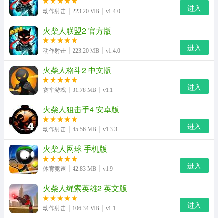
进入
动作射击
223.20 MB
v1.4.0
怎么控制僵尸
火柴人联盟2 官方版
首先在游戏中随机进入一个副本，点击弹出的按钮。
进入
动作射击
223.20 MB
v1.4.0
就可以召唤出僵尸了，僵尸会和敌人战斗。
火柴人格斗2 中文版
怎么召唤国王
进入
通过游戏里面的特定模式才能出现国王呦
赛车游戏
31.78 MB
v1.1
火柴人狙击手4 安卓版
如何获得银甲大帝
进入
1、首先我们要前往商店点击购买银甲大帝。
动作射击
45.56 MB
v1.3.3
火柴人网球 手机版
2、然后我们再点击左边的闪电标志。
进入
3、最后我们再点击银甲大帝即可完成召唤。
体育竞速
42.83 MB
v1.9
火柴人绳索英雄2 英文版
火柴人战争遗产内置mod菜单特色
进入
1、强力火柴人英雄，任意布阵搭配阵容;
动作射击
106.34 MB
v1.1