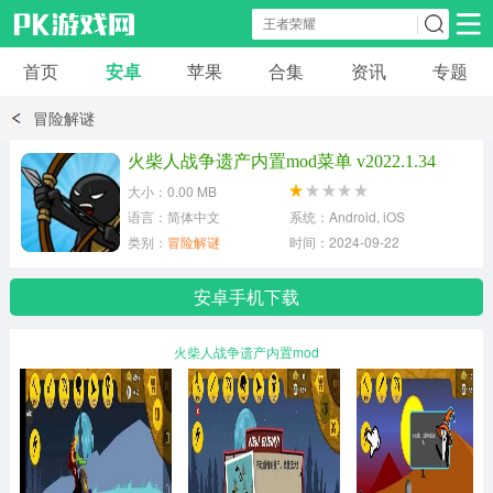
首页
安卓
苹果
合集
资讯
专题
安卓应用
安卓游戏
冒险解谜
休闲益智
体育竞速
卡牌棋牌
火柴人战争遗产内置mod菜单 v2022.1.34
大小：0.00 MB
模拟经营
角色扮演
策略塔防
语言：简体中文
系统：Android, iOS
类别：
冒险解谜
时间：2024-09-22
冒险解谜
赛车游戏
破解游戏
安卓手机下载
动作射击
火柴人战争遗产内置mod