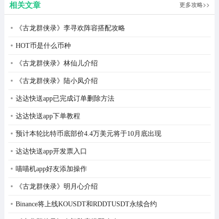
相关文章
更多攻略>>
狂出兵出到上限，最后一起进攻
《古龙群侠录》李寻欢阵容搭配攻略
矛兵打法：
HOT币是什么币种
前期出剑士，然后用我说的打巨人法就可以了，注意要多
《古龙群侠录》林仙儿介绍
出弓箭
《古龙群侠录》陆小凤介绍
法师打法：
达达快送app已完成订单删除方法
前期用之前说的打法耗着，后期控制矛兵直接搞法师，因
达达快送app下单教程
为前期对面没发育出的法师比较少，还可以用城堡弓兵扛
预计本轮比特币底部价4.4万美元将于10月底出现
下，后期法师贼多，小弟也贼多，最好是让城堡弓兵打小
兵，然后自己控制上去搞法师
达达快送app开发票入口
高级剑兵打法：
喵喵机app好友添加操作
《古龙群侠录》明月心介绍
狂出弓箭就可以了，贼简单
Binance将上线KOUSDT和RDDTUSDT永续合约
玩的是困难难度，所以说如果玩的正常的话就可以无视掉