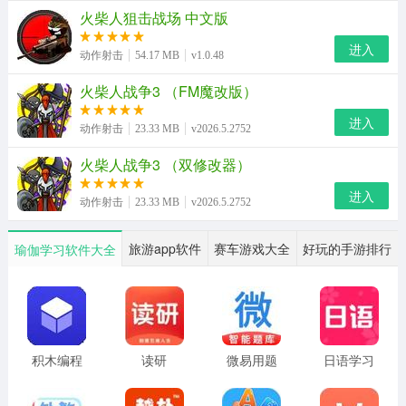
2、丰富关卡任务，无尽模式，烧脑挑战;
火柴人狙击战场 中文版
进入
3、守卫部落家园，合理布阵排兵对抗外敌;
动作射击
54.17 MB
v1.0.48
4、解锁更多兵种，自由组合搭配多种玩法!
火柴人战争3 （FM魔改版）
进入
火柴人战争遗产内置mod菜单亮点
动作射击
23.33 MB
v2026.5.2752
矿工淘金热：矿工采矿速度加倍，持续30s。
火柴人战争3 （双修改器）
剑士暴怒：剑士攻击速度翻倍，持续20s。
进入
动作射击
23.33 MB
v2026.5.2752
弓箭手剑雨：发出一连串弓箭，持续5s。
旅游app软件
赛车游戏大全
好玩的手游排行
瑜伽学习软件大全
矛士狂怒：矛士投掷长毛，伤害力翻倍，持续20s。
雕像炮塔：雕像恢复一部分生命值，并通过发射强烈的激
光自我保护，持续20s。
积木编程
读研
微易用题
日语学习
meric：召唤强大的治疗部队。
库
书
黄金矛士：从勋章军队行列召唤传说中的黄金矛士。