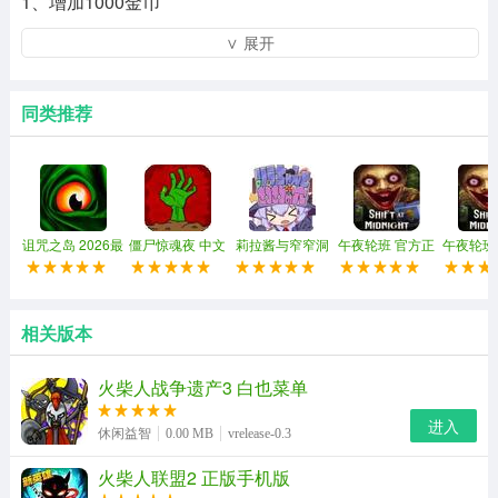
1、增加1000金币
∨ 展开
2、清除已占用的人口
3、升级无限制
同类推荐
4、非常多钻石
5、训练无冷却
6、箱子随便开
诅咒之岛 2026最
僵尸惊魂夜 中文
莉拉酱与窄窄洞
午夜轮班 官方正
午夜轮班
新版
版
窟 中文版
版
机
7、召唤士兵(可自选)
更新日志
相关版本
Version 1.0.3 (3) 2022-9-22
火柴人战争遗产3 白也菜单
修复已知bug
进入
休闲益智
0.00 MB
vrelease-0.3
​11.14
火柴人联盟2 正版手机版
火柴人战争遗产内置mod菜单新手教程