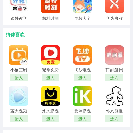
召唤精英：从westwind召唤一队精英战士。
跟外教学
越朴时刻
早教大全
学为贵雅
召唤狮鹫大帝：从无人地带腹地召唤巨人首领狮鹫大帝。
思
猜你喜欢
火柴人战争遗产内置mod菜单玩法
1、打法攻略
前期打法：
小猫短剧
繁华免费
飞沙电视
韩剧圈 网
一开始最好先出个矛，然后出8个矿工(因为一个矿最多只
红包版
短剧 在线
tv官网版
页版
进入
进入
进入
进入
能两个同时挖，太多的话矿工会跑到对面的矿区去挖)
观看
然后等敌人来了后控制矛兵，然后让矿工撤退，让城堡弓
兵射，你就顶个盾吸引伤害不让敌人打雕像就行了
蓝天视频
永久影视
爱坤影视
你只能推
巨人打法：
免费无广
电视版
官网入口
搡
进入
进入
进入
进入
开局出矛兵，直接冲对面家，吸引巨人仇恨，反正巨人伤
告追剧
害没多高，普通30多，盾格挡了也就8,9点血，然后一直疯