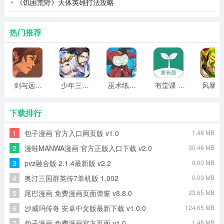
《饥困荒野》天体英雄打法攻略
热门推荐
剑与远行人全角色版 vv1.14
少年三国志2无限元宝版最新版 vv5.3.9
巫术纸牌游戏 vv1.1.14
有堂课 v1.2.2
风
下载排行
1
包子漫画 官方入口网页版 v1.0
1.48 MB
2
漫蛙MANWA漫画 官方正版入口下载 v2.0
30.46 MB
3
pvz融合版 2.1.4最新版 v2.2
0.00 MB
4
奥汀三国群英传7单机版 1.002
0.00 MB
5
尾巴漫画 免费漫画页面弹窗 v8.8.0
23.65 MB
6
沙威玛传奇 安卓中文版最新下载 v1.0.0
124.65 MB
7
包子漫画 免费漫画官方页面 v1.0
1.48 MB