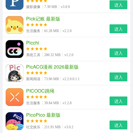
1、支持互动游戏功能:标记、书签、分享、创建个性化书
进入
摄影摄像
7.39 MB
v3.0.9
架和记录阅读偏好。
Pick记账 最新版
2、高清图像读取速度优化和自动图像自适应屏幕技术研
进入
究。
生活服务
61.28 MB
v2.2.0
3、独立公众平台促进漫画出版和利益交流。
Picchi
进入
4、没有广告弹出干扰，具有智能预加载功能，使阅读漫画
系统工具
286.32 MB
v1.2.0
更加流畅。
PicACG漫画 2026最新版
PicACG漫画iOS版攻略-下载教程
进入
新闻阅读
73.96 MB
v2.2.0.0.1.1
1、在当前页面下载PicACG漫画iOS版安装包。
PICOOC跳绳
2、下载完成后，在手机通知栏或文件管理器中找到安装包
进入
生活服务
39.84 MB
v1.2.8
（通常为.apk格式）。
PicoPico 最新版
3、打开下载的APK文件，点击安装，点击确认，等待安装
进入
完成。
社交娱乐
211.91 MB
v3.0.2