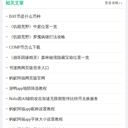
相关文章
更多攻略>>
BAT币是什么币种
《饥困荒野》中庭位置一览
《饥困荒野》梦魇疯猪打法攻略
COMP币怎么下载
《崩坏因缘精灵》森林秘境隐藏宝箱位置一览
书漫阁网页版登录入口
蚂蚁阿福网页版官网
游鸭app地陪筛选教程
Boltz因AI辅助攻击加速无限期暂停比特币兑换服务
蚂蚁阿福app昵称设置教程
蚂蚁阿福app字体大小设置教程