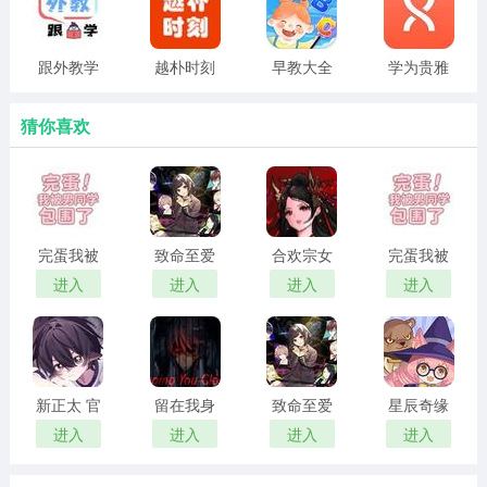
跟外教学
越朴时刻
早教大全
学为贵雅
思
猜你喜欢
完蛋我被
致命至爱
合欢宗女
完蛋我被
男同学包
中文版
修传 汉化
男同学包
进入
进入
进入
进入
围了 官方
版
围了 正版
正版
新正太 官
留在我身
致命至爱
星辰奇缘
方正版
边
汉化版
最新版
进入
进入
进入
进入