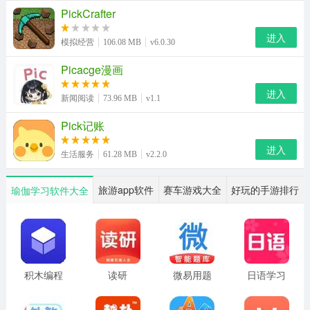
PickCrafter
4、安装成功后，点击“打开”或到桌面找到APP图标。
进入
PicACG漫画iOS版更新日志
模拟经营
106.08 MB
v6.0.30
v1.1.2版本更新
Picacge漫画
进入
1、修复已知错误。
新闻阅读
73.96 MB
v1.1
Pick记账
进入
生活服务
61.28 MB
v2.2.0
旅游app软件
赛车游戏大全
好玩的手游排行
瑜伽学习软件大全
积木编程
读研
微易用题
日语学习
库
书