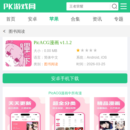
首页
安卓
苹果
合集
资讯
专题
安卓应用
安卓游戏
图书阅读
休闲益智
体育竞速
卡牌棋牌
PicACG漫画 v1.1.2
大小：0.00 MB
模拟经营
角色扮演
策略塔防
语言：简体中文
系统：Android, iOS
类别：
图书阅读
时间：2026-03-25
冒险解谜
赛车游戏
破解游戏
安卓手机下载
动作射击
PicACG漫画中所有漫