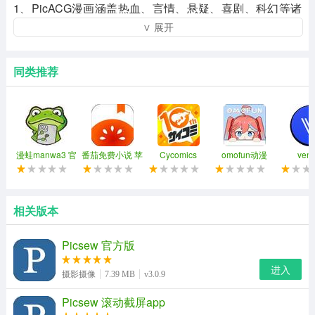
1、PicACG漫画涵盖热血、言情、悬疑、喜剧、科幻等诸
∨ 展开
多题材。既有经典老作品，也有当下流行的系列，满足不
同年龄段、不同兴趣群体的阅读需求。
同类推荐
2、所有漫画均以高清画质呈现，结合智能排版优化、简洁
友好的界面和流畅自然的阅读，让用户沉浸在每一帧画面
中，享受一场视觉盛宴。
3、平台全面支持全彩卡通展示，画面细致生动，风格多
漫蛙manwa3 官
番茄免费小说 苹
Cycomics
omofun动漫
ven
方链接苹果版
果版
iosv3.0.0最新版
样。不仅带来了极致的视觉享受，还提升了故事表现力和
艺术感染力。
相关版本
4、系统会根据用户的阅读历史和喜好数据，自动推荐高质
量、高匹配度的漫画作品，帮助用户找到更多符合个人口
Picsew 官方版
味的新内容。
进入
摄影摄像
7.39 MB
v3.0.9
PicACG漫画iOS版集锦
Picsew 滚动截屏app