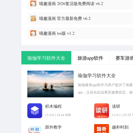
喵趣漫画 2026复活版免费阅读 v6.2
喵趣漫画 官方最新免费 v6.2
喵趣漫画 ios版 v1.2
瑜伽学习软件大全
旅游app软件
赛车游
瑜伽学习软件大全
瑜伽健身app软件为用户提供了海
app，让你从此远离亚健康状态。
pk1xia!
积木编程
读研
v1.0.0 | 14.44 MB
v1.0.1 | 43.9
跟外教学
越朴时刻