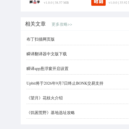
v1.0.0 | 38.57 MB
v1.0.0 | 35.9
相关文章
更多攻略>>
布丁扫描网页版
瞬译翻译器中文版下载
瞬译app悬浮窗开启设置
Upbit将于2026年9月7日终止BONK交易支持
《望月》花枝火介绍
《饥困荒野》基地选址攻略