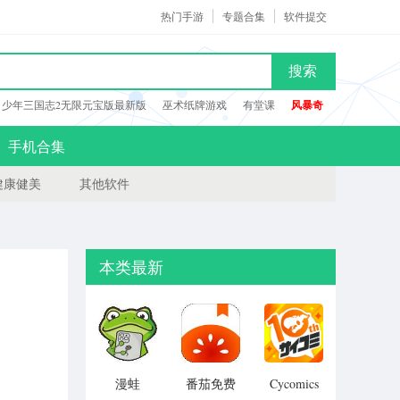
热门手游
专题合集
软件提交
搜索
少年三国志2无限元宝版最新版
巫术纸牌游戏
有堂课
风暴奇
手机合集
健康健美
其他软件
本类最新
漫蛙
番茄免费
Cycomics