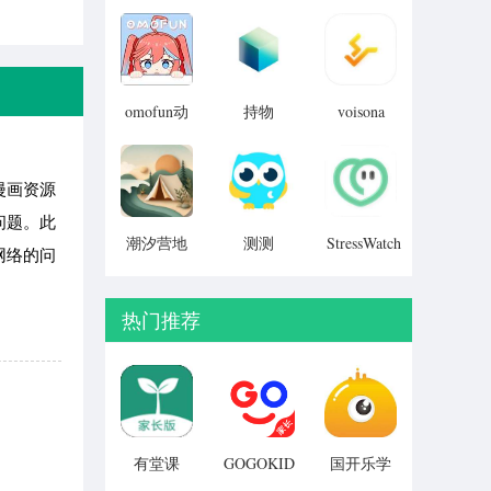
v8.050.20
manwa3
小说 苹果
官方链接
版 v7.2.9
苹果版
v1.0
omofun动
持物
voisona
v1.0
漫
v2.0.4
iosv3.0.0
最新版
漫画资源
v3.0.0
问题。此
潮汐营地
测测
StressWatch
网络的问
v3.1.5
v1.1
v10.41.0
热门推荐
有堂课
GOGOKID
国开乐学
英语
v1.2.2
版本：