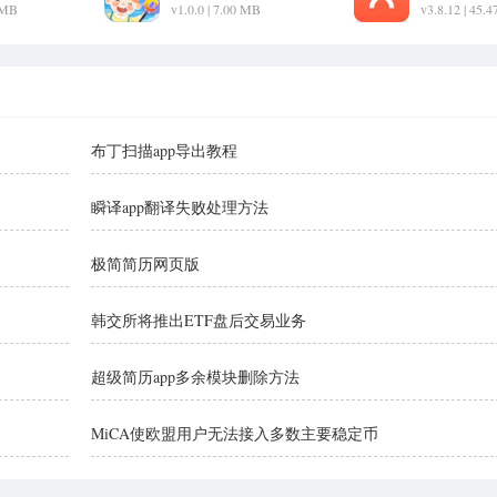
2 MB
v1.0.0 | 7.00 MB
v3.8.12 | 45.
布丁扫描app导出教程
瞬译app翻译失败处理方法
极简简历网页版
韩交所将推出ETF盘后交易业务
超级简历app多余模块删除方法
MiCA使欧盟用户无法接入多数主要稳定币