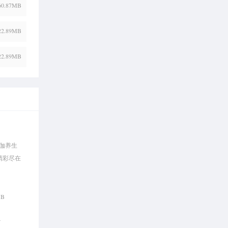
60.87MB
22.89MB
22.89MB
伽养生
精彩尽在
书
MB
思