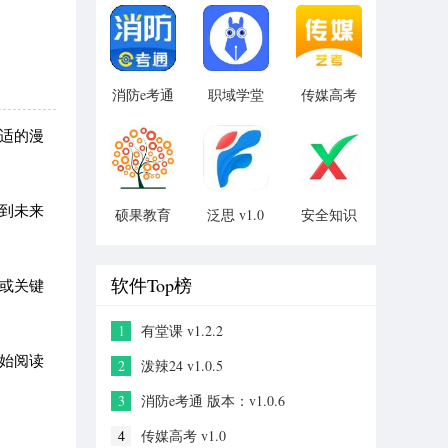
v2.2.0
1.0.0.7
消防e考通
职域学堂
传媒高考
版本：
版本：
v1.0
适的漫
v1.0.6
v1.0
到未来
硕果教育
泛思 v1.0
安全知识
v1.0
答题
v2.1.2
软件Top榜
或关键
1
有堂课 v1.2.2
始阅读
2
泼辣24 v1.0.5
3
消防e考通 版本：v1.0.6
4
传媒高考 v1.0