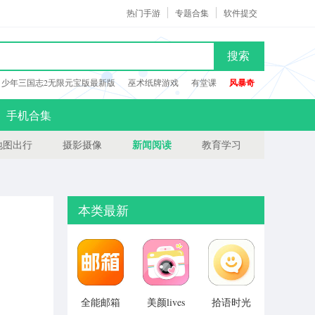
热门手游
专题合集
软件提交
搜索
少年三国志2无限元宝版最新版
巫术纸牌游戏
有堂课
风暴奇
手机合集
新闻阅读
地图出行
摄影摄像
教育学习
本类最新
全能邮箱
美颜lives
拾语时光