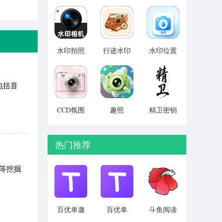
助手
v1.0.0
v1.0.4
v1.0.1
水印拍照
行迹水印
水印位置
定位相机
相机
模拟 v1.1
免费
v1.0.1
v1.1.6
包括音
CCD氛围
趣照
精卫密钥
胶片相机
v1.1.9
透 永久免
v1.0.0
费版 v4.0
热门推荐
等挖掘
百优单邀
百优单
斗鱼阅读
请码版
v1.1.3
v1.3.2