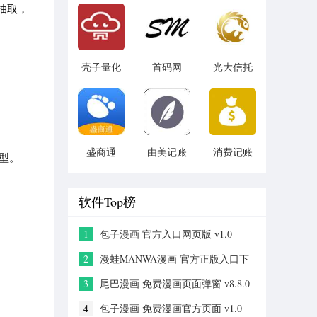
抽取，
v1.1.3
壳子量化
首码网
光大信托
v1.2.1
v1.0
v5.6.4
盛商通
由美记账
消费记账
型。
v1.0.2
v1.0.1
v3.5
软件Top榜
1
包子漫画 官方入口网页版 v1.0
2
漫蛙MANWA漫画 官方正版入口下
载 v2.0
3
尾巴漫画 免费漫画页面弹窗 v8.8.0
4
包子漫画 免费漫画官方页面 v1.0