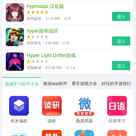
hypnoapp 汉化版
进入
休闲益智
12.33 MB
v1.0
hyper超前战区
进入
动作射击
0.00 MB
v1.0
Hyper Light Drifter游戏
进入
冒险解谜
812.40 MB
v1.1.4
旅游app软件
赛车游戏大全
好玩的手游排行
瑜伽学习软件大全
3、选择相应的项目进行勾选。
积木编程
读研
微易用题
日语学习
库
书