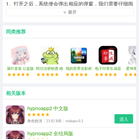
1、打开之后，系统便会弹出相应的弹窗，我们需要仔细阅
∨ 展开
读相应的隐私协议，如果，没有任何问题的话则可以直接
进入到下一步。
同类推荐
落叶直装 公益版
阿尔法密钥透 稳
我的世界光影材
电子印章生成器
爱坤美
定版
质包 2026最新版
相关版本
hypnoapp2 中文版
进入
角色扮演
23.92 MB
vrelease-0.3
hypnoapp2 全结局版