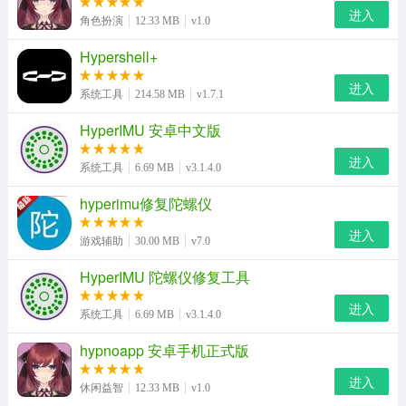
进入
角色扮演
12.33 MB
v1.0
Hypershell+
进入
系统工具
214.58 MB
v1.7.1
HyperIMU 安卓中文版
进入
系统工具
6.69 MB
v3.1.4.0
2、在这里系统要求，我们触摸绿色圆点，我们根据系统所
hyperimu修复陀螺仪
提示的进行操作。
进入
游戏辅助
30.00 MB
v7.0
HyperIMU 陀螺仪修复工具
进入
系统工具
6.69 MB
v3.1.4.0
hypnoapp 安卓手机正式版
进入
休闲益智
12.33 MB
v1.0