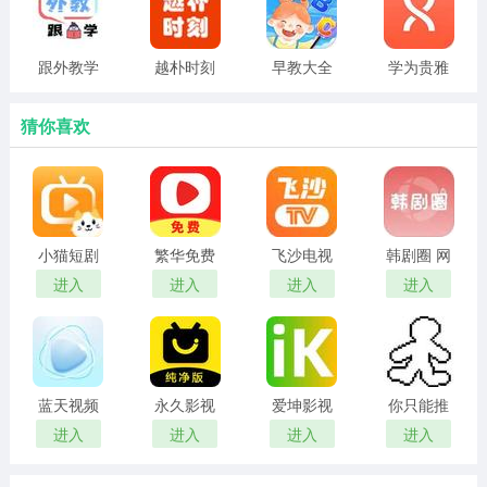
跟外教学
越朴时刻
早教大全
学为贵雅
思
猜你喜欢
小猫短剧
繁华免费
飞沙电视
韩剧圈 网
红包版
短剧 在线
tv官网版
页版
进入
进入
进入
进入
观看
蓝天视频
永久影视
爱坤影视
你只能推
免费无广
电视版
官网入口
搡
进入
进入
进入
进入
告追剧