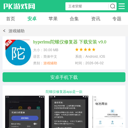
首页
安卓
苹果
合集
资讯
专题
安卓应用
安卓游戏
游戏辅助
休闲益智
体育竞速
卡牌棋牌
hyperlmu陀螺仪修复器 下载安装 v9.0
大小：30.00 MB
模拟经营
角色扮演
策略塔防
语言：简体中文
系统：Android, iOS
类别：
游戏辅助
时间：2026-06-02
冒险解谜
赛车游戏
破解游戏
安卓手机下载
动作射击
陀螺仪修复器app是一款