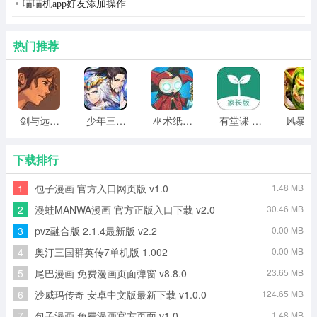
喵喵机app好友添加操作
热门推荐
剑与远行人全角色版 vv1.14
少年三国志2无限元宝版最新版 vv5.3.9
巫术纸牌游戏 vv1.1.14
有堂课 v1.2.2
风
下载排行
陀螺仪修复器软件亮点
1
包子漫画 官方入口网页版 v1.0
1.48 MB
1、兼容多个手机版本：兼容不同版本的手机，可应用于平
2
漫蛙MANWA漫画 官方正版入口下载 v2.0
30.46 MB
板电脑，扩大用户群。
3
pvz融合版 2.1.4最新版 v2.2
0.00 MB
2、在安全稳定的环境中传输内容，确保用户数据的安全性
4
奥汀三国群英传7单机版 1.002
0.00 MB
和传输的稳定性。
5
尾巴漫画 免费漫画页面弹窗 v8.8.0
23.65 MB
3、内置的常见错误自动修复机制有效提高了修复效率，快
6
沙威玛传奇 安卓中文版最新下载 v1.0.0
124.65 MB
速解决陀螺仪问题，并减少了用户烦恼和等待时间。
7
包子漫画 免费漫画官方页面 v1.0
1.48 MB