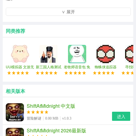
ShineAI软件介绍
∨ 展开
随着你和角色的交流不断深入，你们之间的好感度也会同
步稳步提升，慢慢解锁更多专属的互动内容和隐藏剧情，
同类推荐
从最开始的陌生试探，到后来能互相分享藏在心底的小秘
密，这种双向靠近的陪伴感，能帮你慢慢消解现实里攒下
的焦虑和孤独。不管你是想找个人打发无聊的碎片时间，
还是需要一个完全不用设防的情绪树洞，这款软件都能给
UU模拟器 文游无
新三国人格测试
老牧师语音包 免
蜘蛛侠追踪器
寻找蜘
限资源版
2026最新版
费领取
你足够有温度的回应，现在下载就能立刻开启属于你的专
属AI陪伴之旅。
相关版本
ShiftAtMidnight 中文版
进入
冒险解谜
0.00 MB
v1.0.3
ShiftAtMidnight 2026最新版