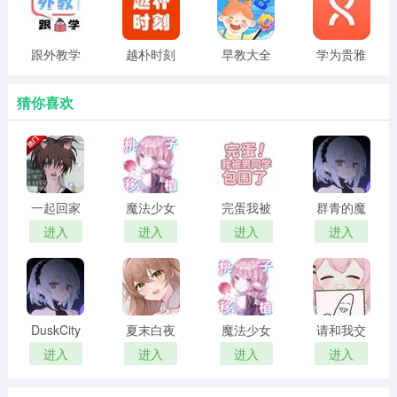
面样式与对话交互模式。
4、能从性格到外貌全维度定制，亲手打造完全独属于自己
跟外教学
越朴时刻
早教大全
学为贵雅
的专属虚拟陪伴角色。
思
猜你喜欢
ShineAI软件优势
1、定位24小时全天候在线虚拟陪伴工具，适配独处、高
压等多种需要情绪疏解的场景。
2、通勤、休闲等任意碎片化时段打开软件，都能立刻获取
一起回家
魔法少女
完蛋我被
群青的魔
专属的温柔治愈陪伴体验。
吧 汉化版
露娜的灾
男同学包
女 2026最
进入
进入
进入
进入
难 官方正
围了 完整
新版
3、AI搭载专属情绪感知算法，可精准捕捉用户话语里的情
版
版
绪起伏，给出针对性共情回应。
4、无论是分享喜悦还是深夜情绪低落，都能收到细腻有温
DuskCity
夏末白夜
魔法少女
请和我交
度的回复，告别机械模板话术。
汉化版
露娜的灾
往吧孙笑
进入
进入
进入
进入
难 安卓移
川前辈
ShineAI软件使用教程
植版
2026最新