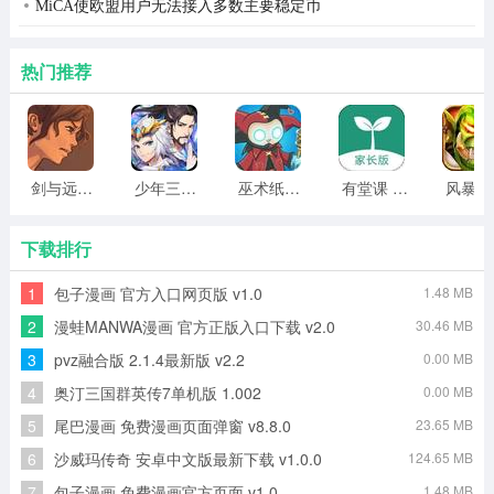
MiCA使欧盟用户无法接入多数主要稳定币
热门推荐
剑与远行人全角色版 vv1.14
少年三国志2无限元宝版最新版 vv5.3.9
巫术纸牌游戏 vv1.1.14
有堂课 v1.2.2
风
下载排行
1
包子漫画 官方入口网页版 v1.0
1.48 MB
2
漫蛙MANWA漫画 官方正版入口下载 v2.0
30.46 MB
3
pvz融合版 2.1.4最新版 v2.2
0.00 MB
4
奥汀三国群英传7单机版 1.002
0.00 MB
5
尾巴漫画 免费漫画页面弹窗 v8.8.0
23.65 MB
6
沙威玛传奇 安卓中文版最新下载 v1.0.0
124.65 MB
7
包子漫画 免费漫画官方页面 v1.0
1.48 MB