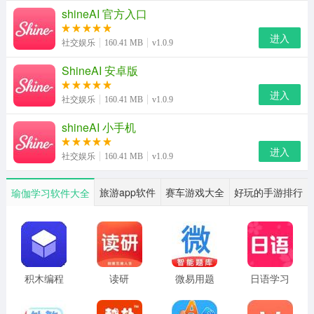
shineAI 官方入口
进入
社交娱乐
160.41 MB
v1.0.9
ShineAI 安卓版
进入
社交娱乐
160.41 MB
v1.0.9
shineAI 小手机
进入
社交娱乐
160.41 MB
v1.0.9
ShineAI软件说明
旅游app软件
赛车游戏大全
好玩的手游排行
瑜伽学习软件大全
1、平台内置海量预设AI角色，覆盖恋爱甜宠、清冷高冷等
多元人设，风格选择空间充足。
2、用户无需从零创建角色，直接挑选心仪AI即可一键开启
对话，随时切换不同聊天对象。
积木编程
读研
微易用题
日语学习
库
书
3、支持超高自由度自定义创作，可随心修改角色人设、界