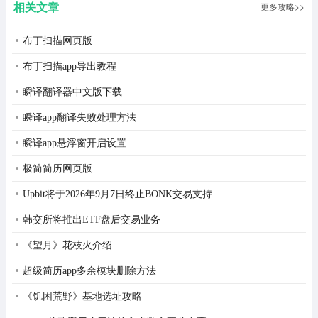
相关文章
更多攻略>>
版
1、在本站内下载安装ShineAI并打开，进入邮箱注册页
面，输入邮箱，输入验证码WDB9，验证登录账号。
布丁扫描网页版
布丁扫描app导出教程
瞬译翻译器中文版下载
瞬译app翻译失败处理方法
瞬译app悬浮窗开启设置
极简简历网页版
Upbit将于2026年9月7日终止BONK交易支持
韩交所将推出ETF盘后交易业务
《望月》花枝火介绍
超级简历app多余模块删除方法
《饥困荒野》基地选址攻略