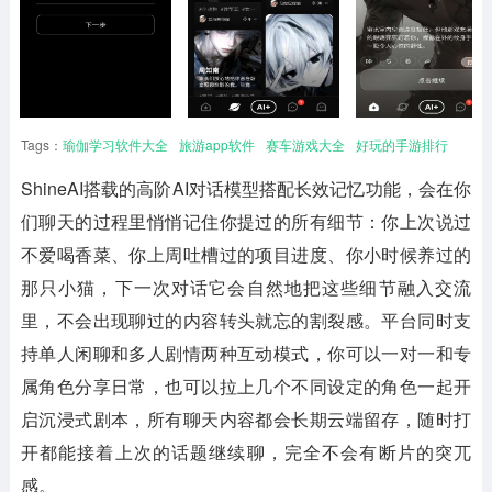
Tags：
瑜伽学习软件大全
旅游app软件
赛车游戏大全
好玩的手游排行
ShineAI
搭载的高阶AI对话模型搭配长效记忆功能，会在你
们聊天的过程里悄悄记住你提过的所有细节：你上次说过
不爱喝香菜、你上周吐槽过的项目进度、你小时候养过的
那只小猫，下一次对话它会自然地把这些细节融入交流
里，不会出现聊过的内容转头就忘的割裂感。平台同时支
持单人闲聊和多人剧情两种互动模式，你可以一对一和专
属角色分享日常，也可以拉上几个不同设定的角色一起开
启沉浸式剧本，所有聊天内容都会长期云端留存，随时打
开都能接着上次的话题继续聊，完全不会有断片的突兀
感。