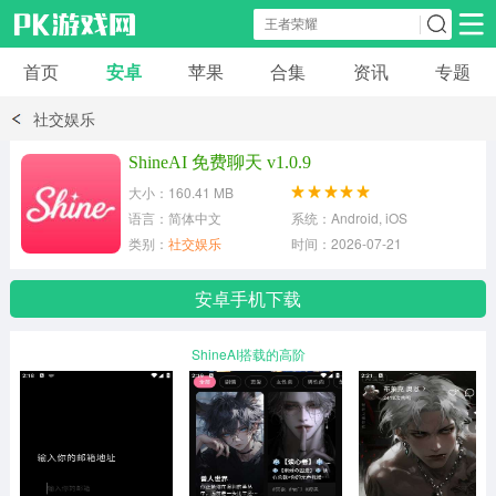
首页
安卓
苹果
合集
资讯
专题
安卓应用
安卓游戏
社交娱乐
休闲益智
体育竞速
卡牌棋牌
ShineAI 免费聊天 v1.0.9
大小：160.41 MB
模拟经营
角色扮演
策略塔防
语言：简体中文
系统：Android, iOS
类别：
社交娱乐
时间：2026-07-21
冒险解谜
赛车游戏
破解游戏
安卓手机下载
动作射击
ShineAI搭载的高阶