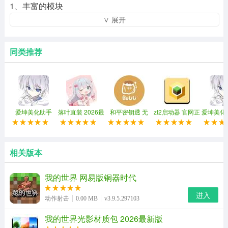
1、丰富的模块
∨ 展开
集成包包含大量精选模组，涵盖技术、魔法、生物、建筑
等多个领域，使游戏内容更加多样化。
同类推荐
2、平滑优化
经过严格的测试，我们确保了模组之间的良好兼容性，减
少了崩溃和滞后，提高了游戏稳定性。
爱坤美化助手
落叶直装 2026最
和平密钥透 无
zl2启动器 官网正
爱坤美化助
3、一键安装
2026最新版
新版
root2026
版
版
提供了一种方便的安装方法，玩家不需要手动配置模块，
相关版本
下载后可以直接体验。
4、清除主题
我的世界 网易版铜器时代
不同的整合套餐有不同的主题，如技术生存、魔幻冒险、
进入
动作射击
0.00 MB
v3.9.5.297103
休闲建设等，以满足不同玩家的偏好。
我的世界光影材质包 2026最新版