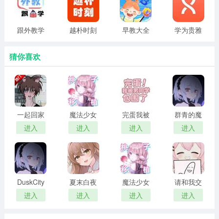
跟外教学
越朴时刻
早教大全
学为贵雅
思
猜你喜欢
一起回家
魔法少女
完蛋我被
群青的魔
吧 汉化版
露娜的灾
男同学包
女 2026最
进入
进入
进入
进入
难 官方正
围了 完整
新版
3、点击屏幕左侧“绿色”
图标
；
版
版
DuskCity
夏末白夜
魔法少女
请和我交
汉化版
露娜的灾
往吧孙笑
进入
进入
进入
进入
难 安卓移
川前辈
植版
2026最新