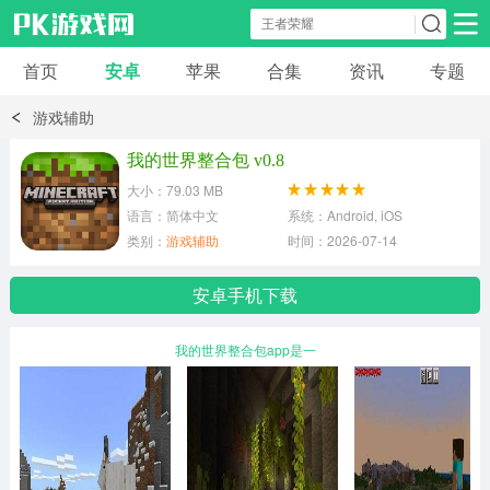
首页
安卓
苹果
合集
资讯
专题
安卓应用
安卓游戏
游戏辅助
休闲益智
体育竞速
卡牌棋牌
我的世界整合包 v0.8
大小：79.03 MB
模拟经营
角色扮演
策略塔防
语言：简体中文
系统：Android, iOS
类别：
游戏辅助
时间：2026-07-14
冒险解谜
赛车游戏
破解游戏
安卓手机下载
动作射击
我的世界整合包app是一