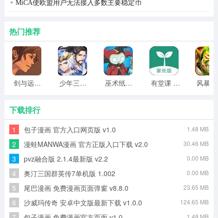
MiCA使欧盟用户无法接入多数主要稳定币
热门推荐
剑与远行人全角色版 vv1.14
少年三国志2无限元宝版最新版 vv5.3.9
巫术纸牌游戏 vv1.1.14
有堂课 v1.2.2
风
5、最后返回游戏界面，点击“游戏”的按钮开始游玩；
下载排行
1
包子漫画 官方入口网页版 v1.0
1.48 MB
2
漫蛙MANWA漫画 官方正版入口下载 v2.0
30.46 MB
3
pvz融合版 2.1.4最新版 v2.2
0.00 MB
4
奥汀三国群英传7单机版 1.002
0.00 MB
5
尾巴漫画 免费漫画页面弹窗 v8.8.0
23.65 MB
6
沙威玛传奇 安卓中文版最新下载 v1.0.0
124.65 MB
7
包子漫画 免费漫画官方页面 v1.0
1.48 MB