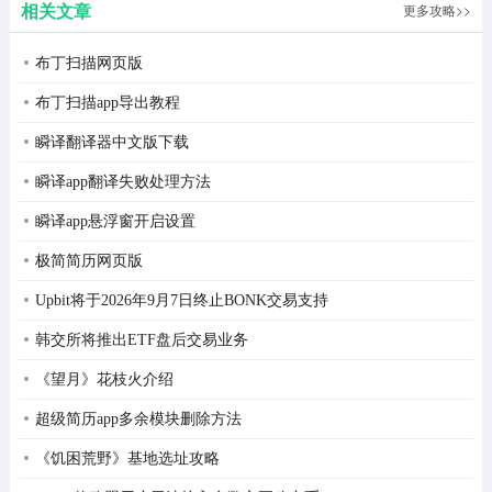
相关文章
更多攻略>>
版
布丁扫描网页版
布丁扫描app导出教程
瞬译翻译器中文版下载
瞬译app翻译失败处理方法
瞬译app悬浮窗开启设置
4、自由选择喜欢的皮肤，然后点击“装备”；
极简简历网页版
Upbit将于2026年9月7日终止BONK交易支持
韩交所将推出ETF盘后交易业务
《望月》花枝火介绍
超级简历app多余模块删除方法
《饥困荒野》基地选址攻略