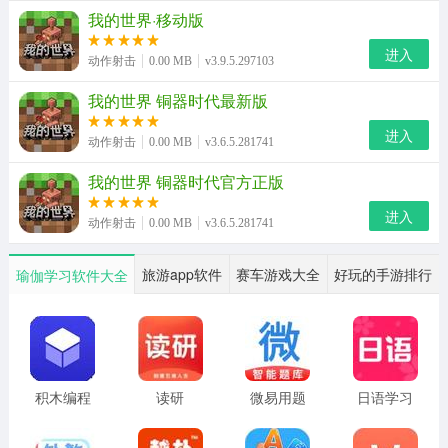
我的世界·移动版
进入
动作射击
0.00 MB
v3.9.5.297103
我的世界 铜器时代最新版
进入
动作射击
0.00 MB
v3.6.5.281741
我的世界 铜器时代官方正版
进入
动作射击
0.00 MB
v3.6.5.281741
旅游app软件
赛车游戏大全
好玩的手游排行
瑜伽学习软件大全
2、选择和
点击
“更衣室”的按钮；
积木编程
读研
微易用题
日语学习
库
书