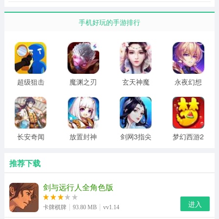
手机好玩的手游排行
超级狙击
魔渊之刃
玄天神魔
永夜幻想
手
最新版
录
苹果版
长安奇闻
放置封神
剑网3指尖
梦幻西游2
录最新版
录官网版
对弈
手机版
taptap官
推荐下载
网下载
剑与远行人全角色版
进入
卡牌棋牌
93.80 MB
vv1.14