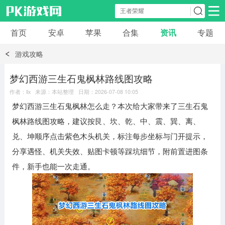
首页
安卓
苹果
合集
资讯
专题
安卓应用
安卓游戏
游戏攻略
休闲益智
体育竞速
卡牌棋牌
梦幻西游三生石鬼枫林路线图攻略
作者：llx 来源：本站整理 日期：2026-07-08 10:05
模拟经营
角色扮演
策略塔防
梦幻西游三生石鬼枫林怎么走？本次给大家带来了三生石鬼
枫林路线图攻略，建议按艮、坎、乾、中、震、巽、离、
冒险解谜
赛车游戏
破解游戏
兑、坤顺序点击紫色木头机关，标注每步坐标与门开提示，
分享遇怪、机关失效、贴图卡顿等踩坑细节，附前置进图条
动作射击
件，新手也能一次走通。