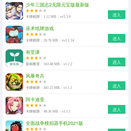
少年三国志2无限元宝版最新版
进入
卡牌棋牌
1.12 MB
vv5.3.9
巫术纸牌游戏
进入
卡牌棋牌
26.76 MB
vv1.1.14
有堂课
进入
新闻教育
163.40 MB
v1.2.2
风暴奇兵
进入
卡牌棋牌
441.23 MB
v1.1.1
阿卡迪亚
进入
卡牌棋牌
49.36 MB
v1.1.1
全面战争模拟器手机2021版