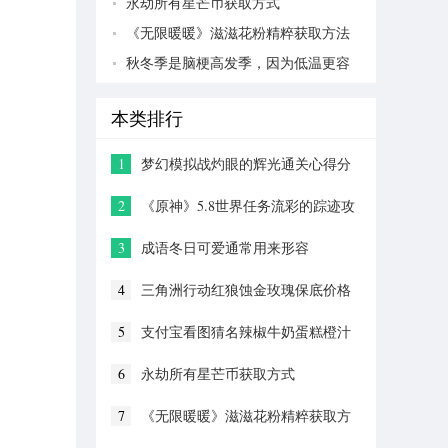
永劫所有星芒币获取方式
《无限暖暖》滋滋花粉精粹获取方法
秋冬季是脑梗高发季，因为低温更容
易
本类排行
1
梦幻模拟战灼眼的辉光通关心得分
享
2
《原神》5.8世界任务流彩的踪迹攻
略
3
成语冬日可爱通常用来形容
4
三角洲行动红狼蚀金玫瑰保底价格
5
支付宝看图猜名辣椒牛奶蛋糕橙汁
答案分享
6
永劫所有星芒币获取方式
7
《无限暖暖》滋滋花粉精粹获取方
法