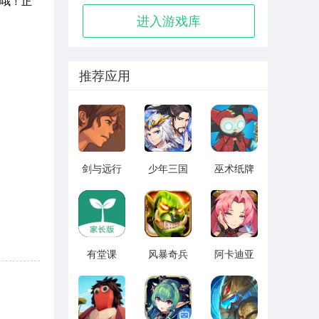
字哦！正
进入游戏库
推荐应用
剑与远行
少年三国
巫术纸牌
人全角色
志2无限元
游戏
版 vv1.14
宝版最新
vv1.1.14
版 vv5.3.9
有堂课
风暴奇兵
阿卡迪亚
v1.2.2
v1.1.1
v1.1.1