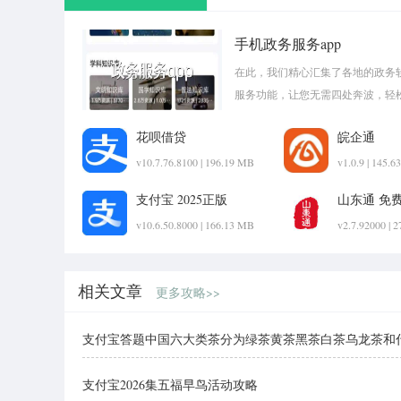
手机政务服务app
在此，我们精心汇集了各地的政务
服务功能，让您无需四处奔波，轻松
花呗借贷
皖企通
v10.7.76.8100 | 196.19 MB
v1.0.9 | 145.
支付宝 2025正版
山东通 免
v10.6.50.8000 | 166.13 MB
v2.7.92000 | 
相关文章
更多攻略>>
支付宝答题中国六大类茶分为绿茶黄茶黑茶白茶乌龙茶和
支付宝2026集五福早鸟活动攻略