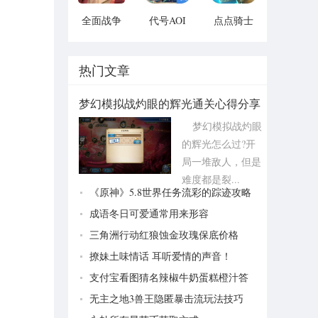
全面战争
代号AOI
点点骑士
模拟器手
v1.1.1
v1.1.1
机2021版
vv1.1
热门文章
梦幻模拟战灼眼的辉光通关心得分享
梦幻模拟战灼眼
的辉光怎么过?开
局一堆敌人，但是
难度都是裂...
《原神》5.8世界任务流彩的踪迹攻略
成语冬日可爱通常用来形容
三角洲行动红狼蚀金玫瑰保底价格
撩妹土味情话 耳听爱情的声音！
支付宝看图猜名辣椒牛奶蛋糕橙汁答
案分享
无主之地3兽王隐匿暴击流玩法技巧