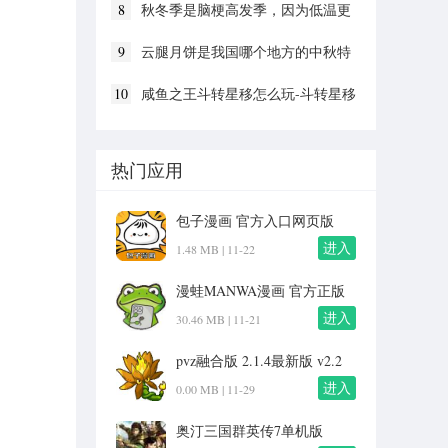
8
秋冬季是脑梗高发季，因为低温更
容易
9
云腿月饼是我国哪个地方的中秋特
色美食
10
咸鱼之王斗转星移怎么玩-斗转星移
活动介绍
热门应用
包子漫画 官方入口网页版
v1.0
进入
1.48 MB |
11-22
漫蛙MANWA漫画 官方正版
入口下载 v2.0
进入
30.46 MB |
11-21
pvz融合版 2.1.4最新版 v2.2
进入
0.00 MB |
11-29
奥汀三国群英传7单机版