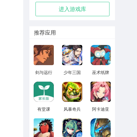
进入游戏库
推荐应用
剑与远行
少年三国
巫术纸牌
人全角色
志2无限元
游戏
版 vv1.14
宝版最新
vv1.1.14
版 vv5.3.9
有堂课
风暴奇兵
阿卡迪亚
v1.2.2
v1.1.1
v1.1.1