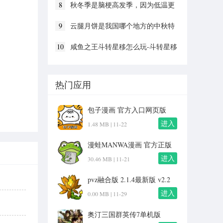
8
秋冬季是脑梗高发季，因为低温更
容易
9
云腿月饼是我国哪个地方的中秋特
色美食
10
咸鱼之王斗转星移怎么玩-斗转星移
活动介绍
热门应用
包子漫画 官方入口网页版
v1.0
进入
1.48 MB |
11-22
漫蛙MANWA漫画 官方正版
入口下载 v2.0
进入
30.46 MB |
11-21
pvz融合版 2.1.4最新版 v2.2
进入
0.00 MB |
11-29
奥汀三国群英传7单机版