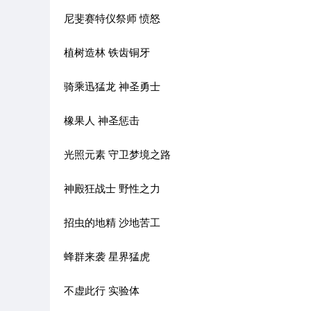
尼斐赛特仪祭师 愤怒
植树造林 铁齿铜牙
骑乘迅猛龙 神圣勇士
橡果人 神圣惩击
光照元素 守卫梦境之路
神殿狂战士 野性之力
招虫的地精 沙地苦工
蜂群来袭 星界猛虎
不虚此行 实验体