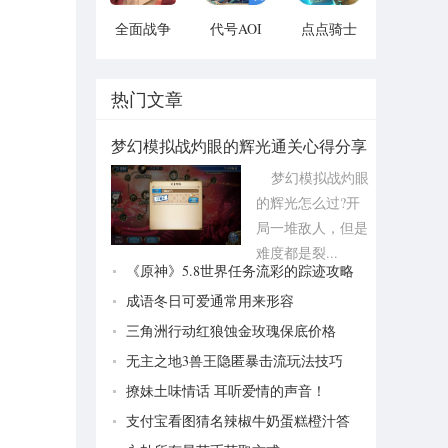
全面战争
代号AOI
点点骑士
模拟器手
v1.1.1
v1.1.1
机2021版
vv1.1
热门文章
梦幻模拟战灼眼的辉光通关心得分享
梦幻模拟战灼眼
的辉光怎么过?开
局一堆敌人，但是
难度都是裂...
《原神》5.8世界任务流彩的踪迹攻略
成语冬日可爱通常用来形容
三角洲行动红狼蚀金玫瑰保底价格
无主之地3兽王隐匿暴击流玩法技巧
撩妹土味情话 耳听爱情的声音！
支付宝看图猜名辣椒牛奶蛋糕橙汁答
案分享