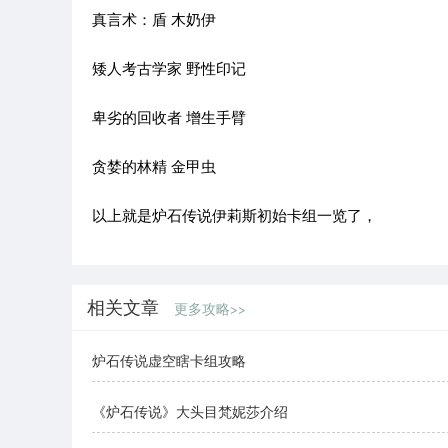
真言术：盾 木奶伊
矮人考古学家 野性印记
卑劣的回收者 增生手臂
贪婪的林精 金甲虫
以上就是炉石传说伊莉斯初始卡组一览了，
相关文章
更多攻略>>
炉石传说虚空瞎卡组攻略
《炉石传说》大头目梵妮莎介绍