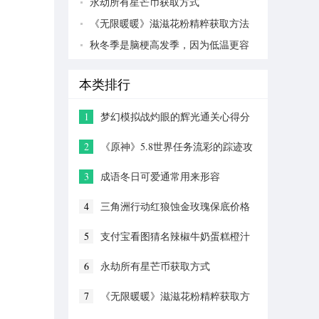
永劫所有星芒币获取方式
《无限暖暖》滋滋花粉精粹获取方法
秋冬季是脑梗高发季，因为低温更容
易
本类排行
1
梦幻模拟战灼眼的辉光通关心得分
享
2
《原神》5.8世界任务流彩的踪迹攻
略
3
成语冬日可爱通常用来形容
4
三角洲行动红狼蚀金玫瑰保底价格
5
支付宝看图猜名辣椒牛奶蛋糕橙汁
答案分享
6
永劫所有星芒币获取方式
7
《无限暖暖》滋滋花粉精粹获取方
法