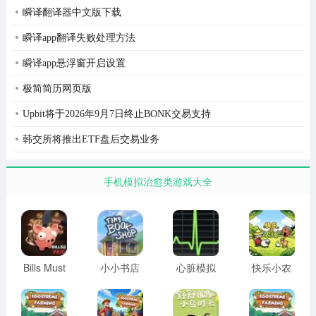
瞬译翻译器中文版下载
瞬译app翻译失败处理方法
瞬译app悬浮窗开启设置
极简简历网页版
Upbit将于2026年9月7日终止BONK交易支持
韩交所将推出ETF盘后交易业务
手机模拟治愈类游戏大全
Bills Must
小小书店
心脏模拟
快乐小农
Be Paid
安卓版
器 正版
场
汉化版