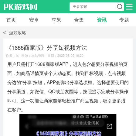
首页
安卓
苹果
合集
资讯
专题
安卓应用
安卓游戏
游戏攻略
休闲益智
体育竞速
卡牌棋牌
《1688商家版》分享短视频方法
作者：llx 来源：本站整理 日期：2025-08-05 16:20
模拟经营
角色扮演
策略塔防
用户只需打开1688商家版APP，进入包含想要分享视频的页
面，如商品详情页或个人动态页。找到目标视频，点击视频
冒险解谜
赛车游戏
破解游戏
旁边的“分享”按钮，APP会弹出分享选项框。选择想要使用的
分享渠道，如微信、QQ或朋友圈等，按照提示完成分享操作
动作射击
即可。这一功能让商家能够轻松推广商品视频，吸引更多潜
在客户。