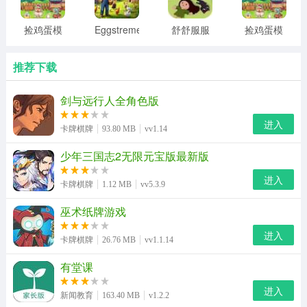
捡鸡蛋模
Eggstreme
舒舒服服
捡鸡蛋模
拟器 官网
Farming
小岛时光
拟器 官网
最新版
官网下载
手机版游
手机版
推荐下载
安装
戏下载
剑与远行人全角色版
进入
卡牌棋牌
93.80 MB
vv1.14
少年三国志2无限元宝版最新版
进入
卡牌棋牌
1.12 MB
vv5.3.9
巫术纸牌游戏
进入
卡牌棋牌
26.76 MB
vv1.1.14
有堂课
进入
新闻教育
163.40 MB
v1.2.2