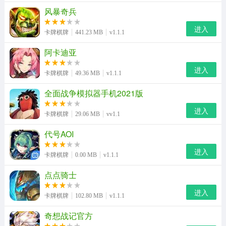
风暴奇兵
进入
卡牌棋牌
441.23 MB
v1.1.1
阿卡迪亚
进入
卡牌棋牌
49.36 MB
v1.1.1
全面战争模拟器手机2021版
进入
卡牌棋牌
29.06 MB
vv1.1
代号AOI
进入
卡牌棋牌
0.00 MB
v1.1.1
点点骑士
进入
卡牌棋牌
102.80 MB
v1.1.1
奇想战记官方