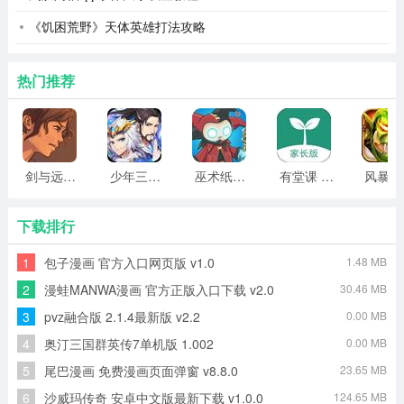
《饥困荒野》天体英雄打法攻略
热门推荐
剑与远行人全角色版 vv1.14
少年三国志2无限元宝版最新版 vv5.3.9
巫术纸牌游戏 vv1.1.14
有堂课 v1.2.2
风
下载排行
1
包子漫画 官方入口网页版 v1.0
1.48 MB
2
漫蛙MANWA漫画 官方正版入口下载 v2.0
30.46 MB
3
pvz融合版 2.1.4最新版 v2.2
0.00 MB
4
奥汀三国群英传7单机版 1.002
0.00 MB
5
尾巴漫画 免费漫画页面弹窗 v8.8.0
23.65 MB
游戏优势：
6
沙威玛传奇 安卓中文版最新下载 v1.0.0
124.65 MB