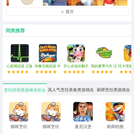
∨ 展开
同类推荐
心脏模拟器 正版
快餐店模拟器 中
开心农场乐翻天
我的夏季汽车 汉
托卡理发店
文版
化版
正
高人气烹饪美食类游戏合
厨师烹饪类游戏合
烹饪经营类游戏专区合
集
集
集
猫咪烹饪
猫咪烹饪
曼尼汉堡
厨师的挑
吧 免广告
吧
店 正版
战