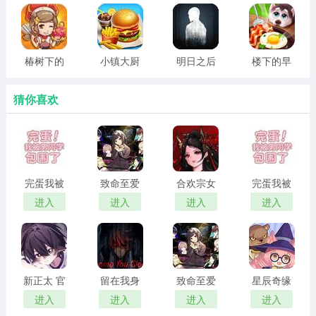
椿树下的
小镇大厨
明日之后
楼下的早
私厨小馆
安卓版官
内置菜单
餐店最新
网
破解版
版
猜你喜欢
游戏内容：
1、在这里与其他的玩家们去pk，看谁制作的食物更加美味
吧；
完蛋我被
致命至爱
合欢宗女
完蛋我被
男同学包
中文版
修传 汉化
男同学包
进入
进入
进入
进入
2、去展现出自己的超强想象力，来创作出更多的美食；
围了 官方
版
围了 正版
3、运用想象力来经营自己的餐厅，前去照顾好各种顾客的
正版
需求。
新正太 官
留在我身
致命至爱
星辰奇缘
游戏玩法：
方正版
边
汉化版
最新版
进入
进入
进入
进入
1、运用自己的智慧，去创造出自己专属的菜系吧；