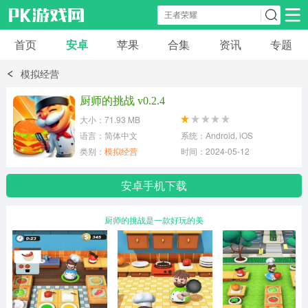
首页
安卓
苹果
合集
资讯
专题
安卓应用
安卓游戏
模拟经营
休闲益智
体育竞速
卡牌棋牌
厨师的挑战 v0.2.4
大小：71.93 MB
模拟经营
角色扮演
策略塔防
语言：简体中文
系统：Android, iOS
类别：
模拟经营
时间：2024-05-12
冒险解谜
赛车游戏
破解游戏
安卓手机下载
动作射击
厨师的挑战是一款好玩的美