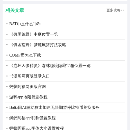
2、海量的挑战任务随你来玩，完成任务方能获得奖励；
相关文章
更多攻略>>
3、你要在这里体验极为精彩的新人生，感受成为厨师的感
BAT币是什么币种
觉吧。
《饥困荒野》中庭位置一览
《饥困荒野》梦魇疯猪打法攻略
COMP币怎么下载
《崩坏因缘精灵》森林秘境隐藏宝箱位置一览
书漫阁网页版登录入口
蚂蚁阿福网页版官网
游鸭app地陪筛选教程
Boltz因AI辅助攻击加速无限期暂停比特币兑换服务
蚂蚁阿福app昵称设置教程
蚂蚁阿福app字体大小设置教程