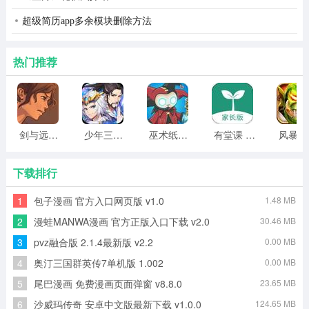
超级简历app多余模块删除方法
热门推荐
剑与远行人全角色版 vv1.14
少年三国志2无限元宝版最新版 vv5.3.9
巫术纸牌游戏 vv1.1.14
有堂课 v1.2.2
风
下载排行
1
包子漫画 官方入口网页版 v1.0
1.48 MB
Leaf it Alone游戏特色
2
漫蛙MANWA漫画 官方正版入口下载 v2.0
30.46 MB
1、从徒手捡拾开始积累金币，逐步解锁耙子吹风机等高效
3
pvz融合版 2.1.4最新版 v2.2
0.00 MB
清洁工具。
4
奥汀三国群英传7单机版 1.002
0.00 MB
2、房屋划分为多个独立区域，每个区域设有清洁进度条方
5
尾巴漫画 免费漫画页面弹窗 v8.8.0
23.65 MB
便追踪任务。
6
沙威玛传奇 安卓中文版最新下载 v1.0.0
124.65 MB