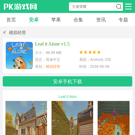
首页
安卓
苹果
合集
资讯
专题
安卓应用
安卓游戏
模拟经营
休闲益智
体育竞速
卡牌棋牌
Leaf it Alone v1.5
大小：96.99 MB
模拟经营
角色扮演
策略塔防
语言：简体中文
系统：Android, iOS
类别：
模拟经营
时间：2026-06-08
冒险解谜
赛车游戏
破解游戏
安卓手机下载
动作射击
Leaf it Alon