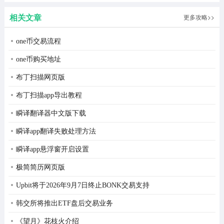
相关文章
更多攻略>>
one币交易流程
one币购买地址
布丁扫描网页版
布丁扫描app导出教程
瞬译翻译器中文版下载
瞬译app翻译失败处理方法
落叶堆积已久，若不及时清理，便只能任其腐烂。是时候
卷起袖子，重新投入工作了。
瞬译app悬浮窗开启设置
极简简历网页版
Upbit将于2026年9月7日终止BONK交易支持
韩交所将推出ETF盘后交易业务
《望月》花枝火介绍