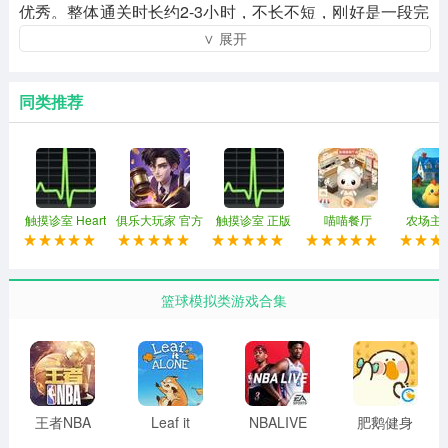
优秀。整体通关时长约2-3小时，不长不短，刚好是一段完
∨ 展开
整的放松时光。游戏还设计了时间排行榜、多周目成就系
统以及季节循环落叶场景，每次重玩都有新的挑战和目
标，重复可玩性极高。开发团队坚持每日更新补丁优化体
同类推荐
验，这份用心让简单解压的玩法始终保持新鲜感。没有复
杂操作，没有激烈对抗，只需沉浸在清理过程中，收获最
纯粹的放松与满足。
触摸诊室 Heart
俱乐大玩家 官方
触摸诊室 正版
喵喵餐厅
农场主
Beat Simulator
正版
篮球模拟类游戏合集
王者NBA
Leaf it
NBALIVE
肥鹅健身
安卓版
Alone
手游
房无限体