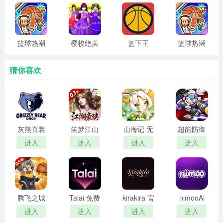
力版
篮球热潮
樱校绝美
篮下王
篮球热潮
物语 原版
女团 免广
朝：战术
物语 正版
中文
告版
大师
猜你喜欢
Leaf it Alone游戏背景
终于到了一年一度清理落叶的时节。距离上次打扫已有一
灰熊直装
笑梦江山
山海记 无
超能防御
段时间，别再犹豫了，赶紧重拾你的耙子技巧吧！
免卡密
手游0.1折
限代金券
无限资源
进入
进入
进入
进入
下载免费
版
版
腾飞之城
Talai 免费
kirakira 官
nimooAi
魔兽版
畅聊版
网登录入
免登录版
进入
进入
进入
进入
口网址