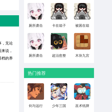
搡 v1.10
单机版
汉化版
v1.1.0
v1.0.4
厕所袭击
卡在箱子
被困在箱
CG存档版
里的女孩
子里的妹
v1.0.4
2026最新
妹 中文版
版 v1.0.3
v1.0.3
事，无论
面来说，
厕所袭击
超治愈整
木块九宫
搭档的养
全cg解锁
理 安卓版
格 最新版
版 v1.0.4
v1.0.7
本下载
v1.7.6
热门推荐
剑与远行
少年三国
巫术纸牌
人全角色
志2无限元
游戏