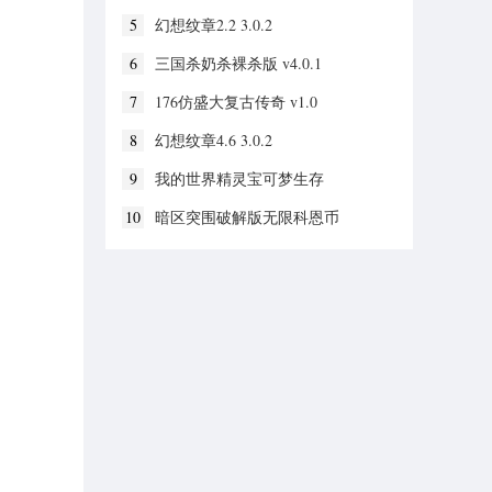
5
幻想纹章2.2 3.0.2
6
三国杀奶杀裸杀版 v4.0.1
7
176仿盛大复古传奇 v1.0
8
幻想纹章4.6 3.0.2
9
我的世界精灵宝可梦生存
v1.19.30.20
10
暗区突围破解版无限科恩币
v1.0.52.52