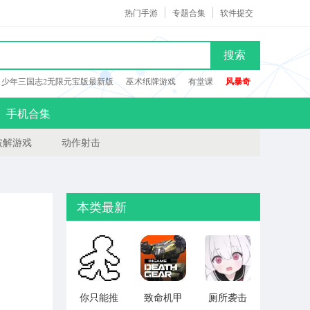
热门手游
专题合集
软件提交
搜索
少年三国志2无限元宝版最新版
巫术纸牌游戏
有堂课
风暴奇
手机合集
破解游戏
动作射击
本类最新
你只能推
致命机甲
厕所袭击