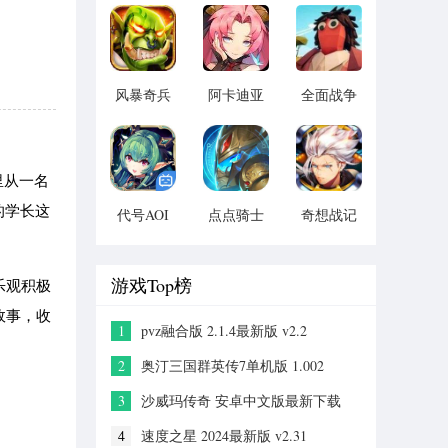
版 vv1.14
宝版最新
vv1.1.14
版 vv5.3.9
风暴奇兵
阿卡迪亚
全面战争
v1.1.1
v1.1.1
模拟器手
机2021版
vv1.1
里从一名
的学长这
代号AOI
点点骑士
奇想战记
v1.1.1
v1.1.1
官方 版
本：
v1.0.0
游戏Top榜
乐观积极
故事，收
1
pvz融合版 2.1.4最新版 v2.2
2
奥汀三国群英传7单机版 1.002
3
沙威玛传奇 安卓中文版最新下载
v1.0.0
4
速度之星 2024最新版 v2.31