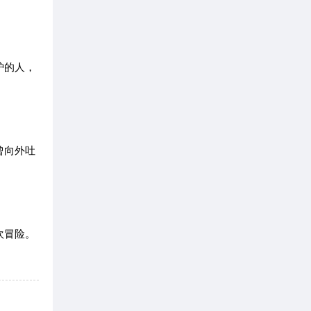
护的人，
曾向外吐
欢冒险。