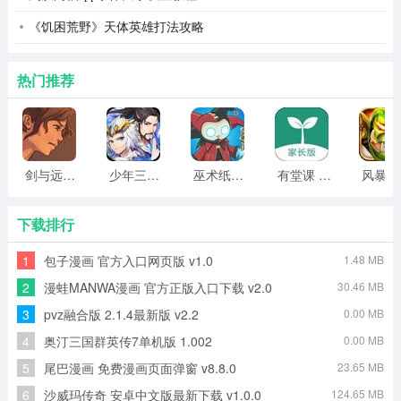
《饥困荒野》天体英雄打法攻略
热门推荐
剑与远行人全角色版 vv1.14
少年三国志2无限元宝版最新版 vv5.3.9
巫术纸牌游戏 vv1.1.14
有堂课 v1.2.2
风
下载排行
1
包子漫画 官方入口网页版 v1.0
1.48 MB
2
漫蛙MANWA漫画 官方正版入口下载 v2.0
30.46 MB
3
pvz融合版 2.1.4最新版 v2.2
0.00 MB
4
奥汀三国群英传7单机版 1.002
0.00 MB
5
尾巴漫画 免费漫画页面弹窗 v8.8.0
23.65 MB
6
沙威玛传奇 安卓中文版最新下载 v1.0.0
124.65 MB