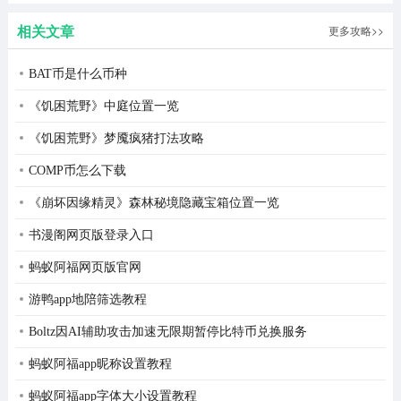
爱上宇宙恐龙杰顿游戏说明
相关文章
更多攻略>>
1、最强宇宙恐龙变身恋爱对象，反差设定创意十足，青春
BAT币是什么币种
物语别具一格。
《饥困荒野》中庭位置一览
2、好感度过高会触发一兆度火球热情回应，幽默警告机制
《饥困荒野》梦魇疯猪打法攻略
增添趣味。
COMP币怎么下载
3、内置完整CG图鉴与结局收集系统，随时回顾已解锁剧
《崩坏因缘精灵》森林秘境隐藏宝箱位置一览
情画面。
书漫阁网页版登录入口
4、共设十四种截然不同结局，悲喜交织各具趣味，耐人寻
蚂蚁阿福网页版官网
味值得探索。
游鸭app地陪筛选教程
爱上宇宙恐龙杰顿游戏玩法
Boltz因AI辅助攻击加速无限期暂停比特币兑换服务
1、下载游戏，进入。
蚂蚁阿福app昵称设置教程
蚂蚁阿福app字体大小设置教程