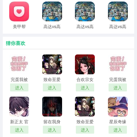
版
美甲帮
高达vs高
高达vs高
高达vs高
达
达
达
NEXTPLUS
nextplus
nextplus
猜你喜欢
重制版
手机版
爱上宇宙恐龙杰顿游戏特色
1、与曾击败奥特曼的经典怪兽杰顿展开奇妙约会，体验反
差恋爱物语。
完蛋我被
致命至爱
合欢宗女
完蛋我被
2、杰顿化身高挑沉默男友，外表笨拙可爱，自带标志性音
男同学包
中文版
修传 汉化
男同学包
进入
进入
进入
进入
效与互动。
围了 官方
版
围了 正版
正版
3、多结局分支设计，每次选择都影响关系走向，结局走向
各不相同。
新正太 官
留在我身
致命至爱
星辰奇缘
4、约会对象虽是可爱怪物，浪漫氛围却十足，内容层次丰
方正版
边
汉化版
最新版
进入
进入
进入
进入
富沉浸感强。