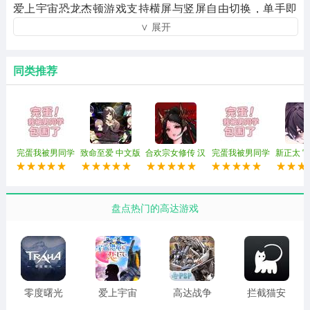
爱上宇宙恐龙杰顿游戏支持横屏与竖屏自由切换，单手即
∨ 展开
可过剧情，随时随地都能享受这段跨物种恋爱。画面精
致，剧情细腻，多条故事线可供玩家反复探索，每一周目
都能解锁新的剧情分支和隐藏内容。无论你是奥特曼粉丝
同类推荐
还是恋爱游戏爱好者，都能在这款作品中找到属于自己的
乐趣，重复可玩性极高。
完蛋我被男同学
致命至爱 中文版
合欢宗女修传 汉
完蛋我被男同学
新正太 
包围了 官方正版
化版
包围了 正版
盘点热门的高达游戏
零度曙光
爱上宇宙
高达战争
拦截猫安
恐龙杰顿
宇宙汉化
卓版