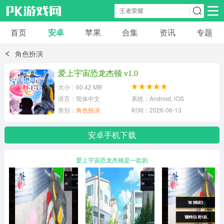
首页
安卓
苹果
合集
资讯
专题
安卓应用
安卓游戏
角色扮演
休闲益智
体育竞速
卡牌棋牌
爱上宇宙恐龙杰顿 v1.0
大小：60.42 MB
模拟经营
角色扮演
策略塔防
语言：简体中文
系统：Android, iOS
类别：
角色扮演
时间：2026-06-13
冒险解谜
赛车游戏
破解游戏
安卓手机下载
动作射击
爱上宇宙恐龙杰顿是一款剧