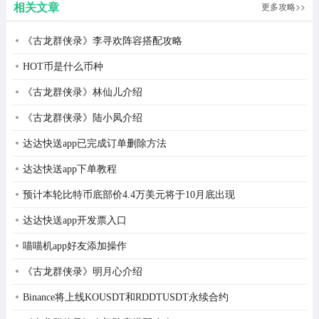
相关文章
更多攻略>>
《古龙群侠录》李寻欢阵容搭配攻略
HOT币是什么币种
5、另外，玩家还可在设置中调整灵敏度，以及视野范围，
《古龙群侠录》林仙儿介绍
键位设置等，以此更好地进行训练。
《古龙群侠录》陆小凤介绍
达达快送app已完成订单删除方法
达达快送app下单教程
预计本轮比特币底部价4.4万美元将于10月底出现
达达快送app开发票入口
喵喵机app好友添加操作
《古龙群侠录》明月心介绍
Binance将上线KOUSDT和RDDTUSDT永续合约