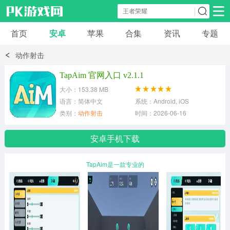
首页
安卓
苹果
合集
资讯
专题
安卓应用
安卓游戏
动作射击
休闲益智
体育竞速
卡牌棋牌
TapAim 官网入口 v2.1.1
大小：153.38 MB
模拟经营
角色扮演
策略塔防
语言：简体中文
系统：Android, iOS
类别：
动作射击
时间：2026-06-16
冒险解谜
赛车游戏
破解游戏
安卓手机下载
动作射击
TapAim是一款专业的