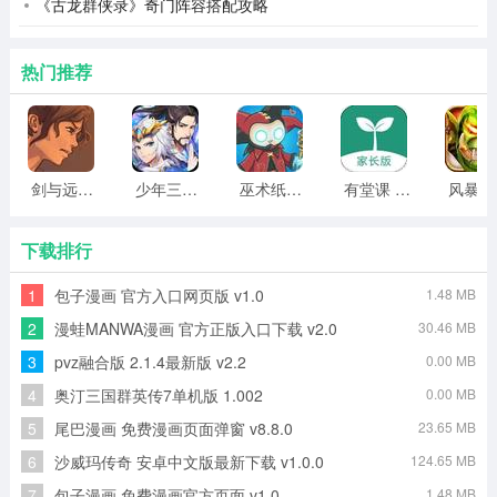
《古龙群侠录》奇门阵容搭配攻略
热门推荐
TapAim官网入口攻略-下载教程
1、在当前页面下载TapAim官网入口安装包。
2、下载完成后，在手机通知栏或文件管理器中找到安装包
剑与远行人全角色版 vv1.14
少年三国志2无限元宝版最新版 vv5.3.9
巫术纸牌游戏 vv1.1.14
有堂课 v1.2.2
风
（通常为.apk格式）。
下载排行
3、打开下载的APK文件，点击安装，点击确认，等待安装
完成。
1
包子漫画 官方入口网页版 v1.0
1.48 MB
2
漫蛙MANWA漫画 官方正版入口下载 v2.0
30.46 MB
4、安装成功后，点击“打开”或到桌面找到APP图标。
3
pvz融合版 2.1.4最新版 v2.2
0.00 MB
TapAim官网入口测评
4
奥汀三国群英传7单机版 1.002
0.00 MB
这是一款为fps玩家练习枪械而设计的射击游戏。可以选择
5
尾巴漫画 免费漫画页面弹窗 v8.8.0
23.65 MB
多种不同的训练模式，各种武器枪械可以自由选择。您可
6
沙威玛传奇 安卓中文版最新下载 v1.0.0
124.65 MB
以通过不同的环境开始自己的设计战斗，快速反应，消除
7
包子漫画 免费漫画官方页面 v1.0
1.48 MB