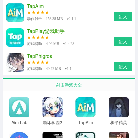
TapAim
进入
动作射击
153.38 MB
v2.1.1
TapPlay游戏助手
进入
游戏辅助
4.96 MB
v1.4.28
TapPhigros
3、而且玩家还可更换训练的内容，从而提升自己的射击水
进入
游戏辅助
49.42 MB
v1.1
平。
射击游戏大全
Aim Lab
崩坏学园2
TapAim
和平精英
Mobile
安卓官服
官网入口
美化包 最
新版免费