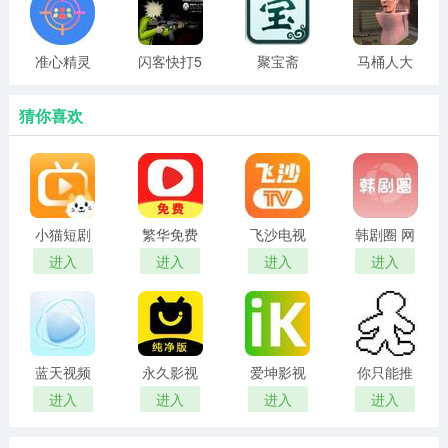
版
准心精灵
闪客快打5
聚宝斋
马桶人大
官方正版
猎杀
猜你喜欢
4、游戏内还设有排行榜，玩家可查看自己的射击水平排
名。
小猫短剧
繁华免费
飞沙电视
韩剧圈 网
红包版
短剧 在线
tv官网版
页版
进入
进入
进入
进入
观看
蓝天视频
永久影视
爱坤影视
你只能推
免费无广
电视版
官网入口
搡
进入
进入
进入
进入
告追剧