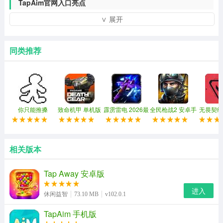
TapAim官网入口亮点
∨ 展开
1、重点加强玩家的基本射击反应和命中精度，要求在有限
的时间内对固定目标进行连续快速射击。
同类推荐
2、帮助用户逐步掌握不同武器的后坐力规律和射击节奏。
3、训练内容要求选手在连续运动的状态下，保持高效地击
中动态目标。
4、目标会按照各种速度和轨迹随机移动，旨在提高玩家的
你只能推搡
致命机甲 单机版
霹雳雷电 2026最
全民枪战2 安卓手
无畏契约
新版
机版
行动 
动态视觉敏锐度、跟枪稳定性和预测能力。
TapAim官网入口攻略-新手教程
相关版本
1、打开TapAim练枪游戏，点击开始训练。
Tap Away 安卓版
进入
休闲益智
73.10 MB
v102.0.1
TapAim 手机版