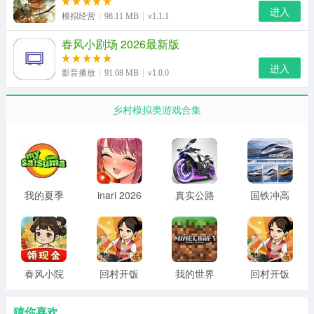
进入
模拟经营
98.11 MB
v1.1.1
春风小剧场 2026最新版
进入
影音播放
91.08 MB
v1.0.0
乡村模拟类游戏合集
2、等待加载完成之后使用微信登录即可游戏。
我的夏季
inari 2026
真实公路
国铁冲高
汽车 手机
最新版
摩托锦标
模拟器 无
版
赛 全车辆
广告版
解锁
春风小院
回村开饭
我的世界
回村开饭
红包版
店 官网最
pe版
店 红包版
新版
正版
猜你喜欢