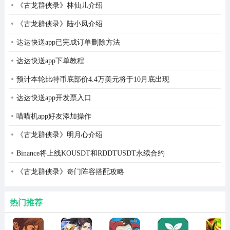
《古龙群侠录》林仙儿介绍
2、提现门槛极低，可按0.1元提现，无手续费、无强制任
《古龙群侠录》陆小凤介绍
务、无提现人要求，微信秒进账，充值为零。
达达快送app已完成订单删除方法
3、每日投入10分钟左右，日均利润2-4元，长期经营利润
达达快送app下单教程
持续增长。
预计本轮比特币底部价4.4万美元将于10月底出现
4、游戏内设置下单系统，完成日常下单获得额外红包，收
达达快送app开发票入口
益稳步上升，无恶意扣金。
喵喵机app好友添加操作
春风小院游戏红包版集锦
《古龙群侠录》明月心介绍
1、从空地起步，随心所欲摆放民居、农田、果园、牧场、
Binance将上线KOUSDT和RDDTUSDT永续合约
手工坊等建筑。
《古龙群侠录》奇门阵容搭配攻略
2、DIY装饰工坊连家居外观、庭院摆设、家具配色都有定
制，支持创意打造梦幻小屋。
热门推荐
3、还引入建筑风水系统，调整宅邸方位不仅可以提高城镇
的繁荣度，布局，还可以提升战略趣味。