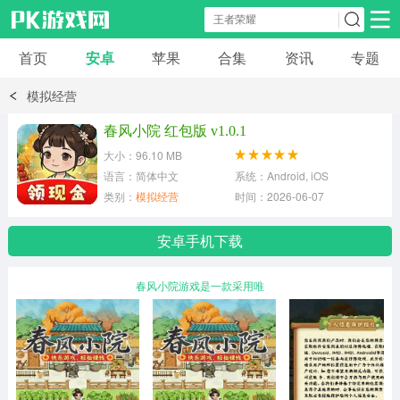
首页
安卓
苹果
合集
资讯
专题
安卓应用
安卓游戏
模拟经营
休闲益智
体育竞速
卡牌棋牌
春风小院 红包版 v1.0.1
大小：96.10 MB
模拟经营
角色扮演
策略塔防
语言：简体中文
系统：Android, iOS
类别：
模拟经营
时间：2026-06-07
冒险解谜
赛车游戏
破解游戏
安卓手机下载
动作射击
春风小院游戏是一款采用唯