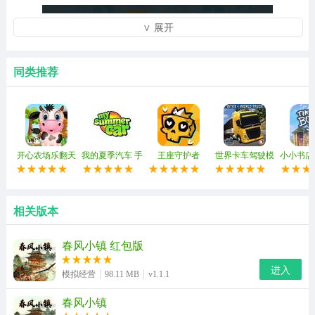
∨ 展开
同类推荐
开心农场乐翻天
我的夏季汽车 手
王座守护者
世界卡车驾驶模
小小书店
最新版
机中文模组
拟器 手机版
相关版本
春风小镇 红包版
进入
模拟经营
98.11 MB
v1.1.1
春风小镇