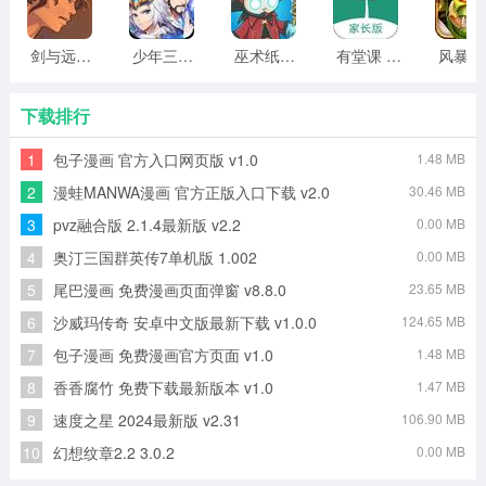
4、核心玩法围绕种菜收获展开——动手种庄稼，成熟后一
剑与远行人全角色版 vv1.14
少年三国志2无限元宝版最新版 vv5.3.9
巫术纸牌游戏 vv1.1.14
有堂课 v1.2.2
风
键收获即可领取红包奖金。
下载排行
1
包子漫画 官方入口网页版 v1.0
1.48 MB
2
漫蛙MANWA漫画 官方正版入口下载 v2.0
30.46 MB
3
pvz融合版 2.1.4最新版 v2.2
0.00 MB
4
奥汀三国群英传7单机版 1.002
0.00 MB
5
尾巴漫画 免费漫画页面弹窗 v8.8.0
23.65 MB
6
沙威玛传奇 安卓中文版最新下载 v1.0.0
124.65 MB
7
包子漫画 免费漫画官方页面 v1.0
1.48 MB
8
香香腐竹 免费下载最新版本 v1.0
1.47 MB
9
速度之星 2024最新版 v2.31
106.90 MB
10
幻想纹章2.2 3.0.2
0.00 MB