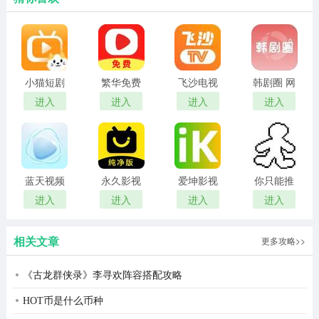
小猫短剧
繁华免费
飞沙电视
韩剧圈 网
红包版
短剧 在线
tv官网版
页版
进入
进入
进入
进入
观看
蓝天视频
永久影视
爱坤影视
你只能推
免费无广
电视版
官网入口
搡
进入
进入
进入
进入
告追剧
相关文章
更多攻略>>
春风小院游戏红包版亮点
《古龙群侠录》李寻欢阵容搭配攻略
1、即使不在线，基础生产和游客消费也会继续创造收入，
HOT币是什么币种
回归会有惊喜。