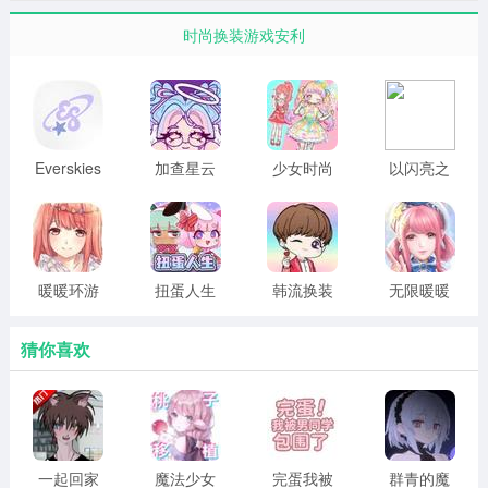
时尚换装游戏安利
Everskies
加查星云
少女时尚
以闪亮之
免费版
无实名认
小屋 无广
名官网版
证
告版
暖暖环游
扭蛋人生
韩流换装
无限暖暖
世界
俱乐部 官
手机最新
网正版
版
猜你喜欢
3、你可以给角色换发型、眼睛、肤色、服装等；
一起回家
魔法少女
完蛋我被
群青的魔