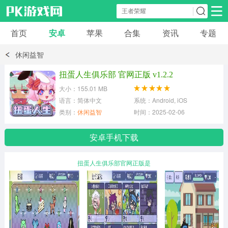
首页
安卓
苹果
合集
资讯
专题
安卓应用
安卓游戏
休闲益智
休闲益智
体育竞速
卡牌棋牌
扭蛋人生俱乐部 官网正版 v1.2.2
大小：155.01 MB
模拟经营
角色扮演
策略塔防
语言：简体中文
系统：Android, iOS
类别：
休闲益智
时间：2025-02-06
冒险解谜
赛车游戏
破解游戏
安卓手机下载
动作射击
扭蛋人生俱乐部官网正版是