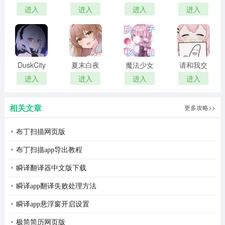
吧 汉化版
露娜的灾
男同学包
女 2026最
进入
进入
进入
进入
难 官方正
围了 完整
新版
版
版
DuskCity
夏末白夜
魔法少女
请和我交
汉化版
露娜的灾
往吧孙笑
进入
进入
进入
进入
难 安卓移
川前辈
植版
2026最新
相关文章
更多攻略>>
版
布丁扫描网页版
4、创建完成后，返回主界面，点击hide还可隐藏图标查
布丁扫描app导出教程
看；
瞬译翻译器中文版下载
瞬译app翻译失败处理方法
瞬译app悬浮窗开启设置
极简简历网页版