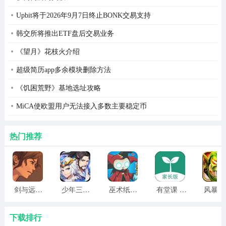
Upbit将于2026年9月7日终止BONK交易支持
韩交所将推出ETF盘后交易业务
《望月》花枝火介绍
超级简历app多余模块删除方法
《饥困荒野》基地选址攻略
MiCA使欧盟用户无法接入多数主要稳定币
热门推荐
5、玩家还可在主界面点击slots直接换已经创建好的人设；
剑与远行人全角色版 vv1.14
少年三国志2无限元宝版最新版 vv5.3.9
巫术纸牌游戏 vv1.1.14
有堂课 v1.2.2
风
下载排行