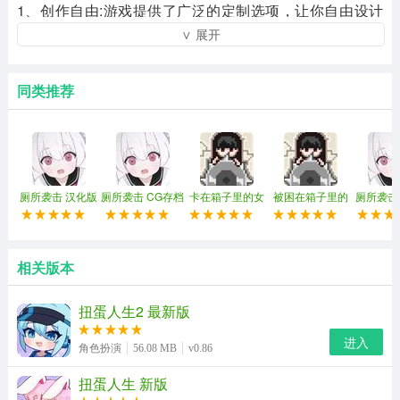
1、创作自由:游戏提供了广泛的定制选项，让你自由设计
∨ 展开
和创造独特的动画角色。从发型、服装、配饰到武器，都
可以根据自己的喜好和创意来打造角色的外观。
同类推荐
2、多样化的服装和发型:游戏中有上千种不同的服装、发
型和配饰，从时尚到传统，从可爱到酷炫，满足各种时尚
品味和风格。
3、丰富的场景和背景:您可以选择在100多种丰富多彩的背
厕所袭击 汉化版
厕所袭击 CG存档
卡在箱子里的女
被困在箱子里的
厕所袭击 
版
孩 2026最新版
妹妹 中文版
锁
景和场景中为您的角色编织故事，以创建各种情景和主
题。
相关版本
4、故事编织:游戏允许玩家为他们的角色构建精彩的故事
情节，从而使角色真正栩栩如生。这个功能可以让你更深
扭蛋人生2 最新版
入地探索角色的性格和世界观。
进入
角色扮演
56.08 MB
v0.86
扭蛋人生俱乐部官网正版游戏攻略
扭蛋人生 新版