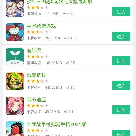
少年三国志2无限元宝版最新版
进入
卡牌棋牌
1.12 MB
vv5.3.9
巫术纸牌游戏
进入
卡牌棋牌
26.76 MB
vv1.1.14
有堂课
进入
新闻教育
163.40 MB
v1.2.2
风暴奇兵
进入
卡牌棋牌
441.23 MB
v1.1.1
阿卡迪亚
进入
卡牌棋牌
49.36 MB
v1.1.1
全面战争模拟器手机2021版
进入