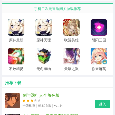
手机二次元冒险闯关游戏推荐
原神最新
原神天理
联盟英雄
阴阳三国
3.6版本
服3.8
(光明祭祀
志(刷充买
0.1折)
断版)
不败精灵
无冬镇物
天壤之岚
你来嘛英
最新破解
语5.2.4
雄手游
版无限资
推荐下载
源
剑与远行人全角色版
进入
卡牌棋牌
93.80 MB
vv1.14