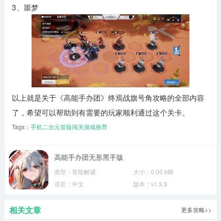
3、噩梦
以上就是关于《高能手办团》终焉战旗号角攻略的全部内容
了，希望可以帮助到有需要的玩家顺利通过这个关卡。
Tags：
手机二次元冒险闯关游戏推荐
高能手办团无形黑手版
类型：
冒险解谜
大小：
0.00 MB
语言：
中文
版本：
v1.3.3
相关文章
更多攻略>>