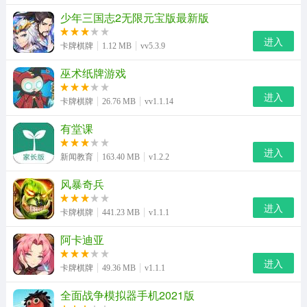
少年三国志2无限元宝版最新版
进入
卡牌棋牌
1.12 MB
vv5.3.9
巫术纸牌游戏
进入
卡牌棋牌
26.76 MB
vv1.1.14
有堂课
进入
新闻教育
163.40 MB
v1.2.2
风暴奇兵
进入
卡牌棋牌
441.23 MB
v1.1.1
阿卡迪亚
进入
卡牌棋牌
49.36 MB
v1.1.1
全面战争模拟器手机2021版