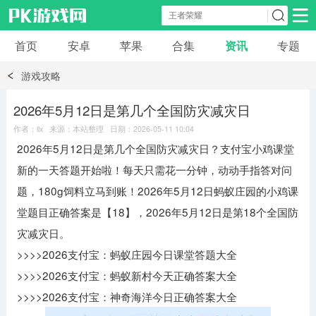
首页
安卓
苹果
合集
资讯
专题
安卓应用
安卓游戏
游戏攻略
休闲益智
体育竞速
卡牌棋牌
2026年5月12日是第几个全国防灾减灾日
作者：llx 来源：本站整理 日期：2026-05-11 10:04
模拟经营
角色扮演
策略塔防
2026年5月12日是第几个全国防灾减灾日？支付宝小鸡课堂
新的一天答题开始啦！每天只需花一分钟，动动手指答对问
冒险解谜
赛车游戏
破解游戏
题，180g饲料立马到账！2026年5月12日蚂蚁庄园的小鸡课
堂题目正确答案是【18】，‌2026年5月12日是第18个全国防
动作射击
灾减灾日。
>>>>2026支付宝：蚂蚁庄园今日课堂答题大全
>>>>2026支付宝：蚂蚁新村今天正确答案大全
>>>>2026支付宝：神奇海洋今日正确答案大全