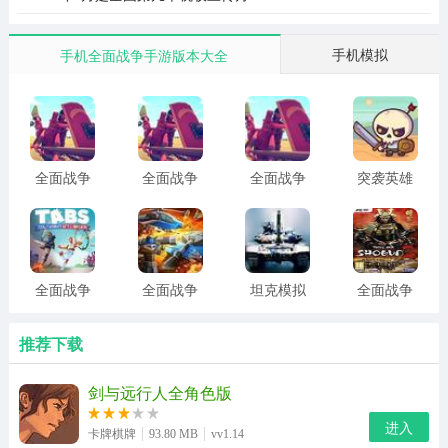
手机模拟
手机全面战争手游版本大全
全面战争
全面战争
全面战争
突袭英雄
模拟器 安
模拟器 正
模拟器部
全面战争
卓版免费
版官方手
落时代
下载
游
全面战争
全面战争
坦克模拟
全面战争
模拟器内
模拟器2破
器最新版
幕府将军
置功能版
解版
最新手机
推荐下载
版
剑与远行人全角色版
进入
卡牌棋牌
93.80 MB
vv1.14