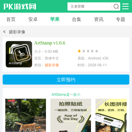
首页
安卓
苹果
合集
资讯
专题
安卓应用
安卓游戏
摄影录像
休闲益智
体育竞速
卡牌棋牌
ArtStamp v1.0.6
大小：0.00 MB
模拟经营
角色扮演
策略塔防
语言：简体中文
系统：Android, iOS
类别：
摄影录像
时间：2026-06-11
冒险解谜
赛车游戏
破解游戏
立即预约
动作射击
ArtStamp是一款小