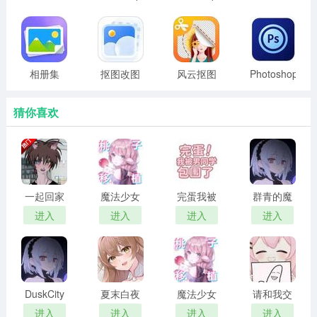
ArtStamp软件拼图入门教程
低版本
2026最新
大师
1、在本页面下载ArtStamp软件，安装打开app。
版
2、点击使用，进入拍摄页面，选择你想要拍的内容，然后
相册集
抠图改图
风云抠图
Photoshop
点击“打孔并保存”。
王
Touch
3、可以选择下方不同的图案来拍摄打孔。
猜你喜欢
4、然后点击右上角照片的按钮。
5、选择编辑，然后选中照片后进行拼图即可。
6、还可以查看我的收藏的拍摄的照片。
一起回家
魔法少女
完蛋我被
群青的魔
吧 汉化版
露娜的灾
男同学包
女 2026最
进入
进入
进入
进入
难 官方正
围了 完整
新版
版
版
DuskCity
夏末白夜
魔法少女
请和我交
汉化版
露娜的灾
往吧孙笑
进入
进入
进入
进入