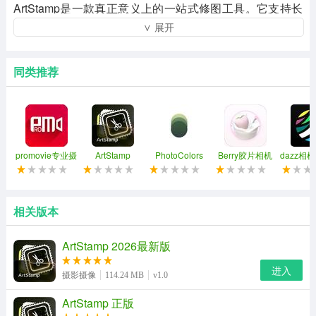
ArtStamp是一款真正意义上的一站式修图工具。它支持长
∨ 展开
图拼接功能，可以把多张照片无缝拼接成一张完整的长
图，非常适合制作朋友圈九宫格或者社交平台的长文配
图。同时内置的艺术印章水印功能，让你在分享图片时既
同类推荐
能保护版权，又能增添一份独特的个人风格。从抠图到拼
接，从邮票边框到艺术印章，一个应用就能搞定多种修图
需求，完全不需要在多个软件之间来回切换，省心又高
效。
promovie专业摄
ArtStamp
PhotoColors
Berry胶片相机
dazz相
像机 苹果版
苹果
ArtStamp软件功能
1、任意形状随心裁剪图片，打破规则束缚，充分释放你的
相关版本
创意边界。
ArtStamp 2026最新版
2、一键智能分割九宫格，完美适配社交平台发图更吸睛更
进入
摄影摄像
114.24 MB
v1.0
美观。
ArtStamp 正版
3、提供多款打码样式自由选择，隐私保护更灵活更全面更