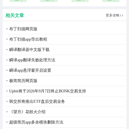
难 安卓移
川前辈
植版
2026最新
相关文章
更多攻略>>
版
布丁扫描网页版
布丁扫描app导出教程
瞬译翻译器中文版下载
瞬译app翻译失败处理方法
瞬译app悬浮窗开启设置
极简简历网页版
Upbit将于2026年9月7日终止BONK交易支持
韩交所将推出ETF盘后交易业务
《望月》花枝火介绍
超级简历app多余模块删除方法