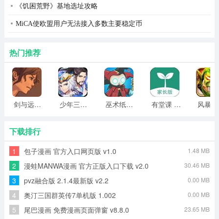
《饥困荒野》基地选址攻略
MiCA使欧盟用户无法接入多数主要稳定币
热门推荐
剑与远行人全角色版 vv1.14
少年三国志2无限元宝版最新版 vv5.3.9
巫术纸牌游戏 vv1.1.14
有堂课 v1.2.2
风
下载排行
1
包子漫画 官方入口网页版 v1.0
1.48 MB
2
漫蛙MANWA漫画 官方正版入口下载 v2.0
30.46 MB
3
pvz融合版 2.1.4最新版 v2.2
0.00 MB
4
奥汀三国群英传7单机版 1.002
0.00 MB
5
尾巴漫画 免费漫画页面弹窗 v8.8.0
23.65 MB