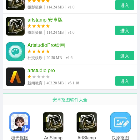
进入
安心。
摄影摄像
114.24 MB
v1.0
4、支持自定义印章与文字水印，轻松打造专属视觉标识彰
artstamp 安卓版
显个性。
进入
摄影摄像
114.24 MB
v1.0
ArtStamp软件说明
ArtstudioPro绘画
1、AI秒速提取图片主体，高效精准，轻松制作各类创意贴
进入
社交娱乐
29.50 MB
v1.6
纸素材。
artstudio pro
2、虽小众但超级好用的专业抠图软件，智能识别边缘细节
进入
表现出色。
新闻教育
403.20 MB
v5.1.18
3、支持添加各种Emoji表情与趣味贴纸，让图片编辑更加
安卓抠图软件大全
生动有趣。
4、一键制作专属宠物表情包，记录萌宠瞬间，趣味分享社
交圈。
极光抠图
ArtStamp
ArtStamp
汉原抠图