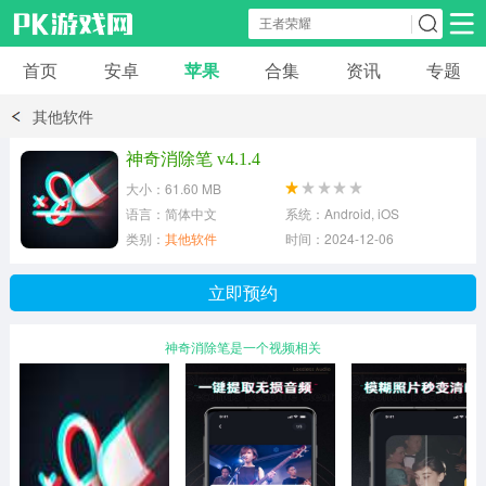
首页
安卓
苹果
合集
资讯
专题
安卓应用
安卓游戏
其他软件
休闲益智
体育竞速
卡牌棋牌
神奇消除笔 v4.1.4
大小：61.60 MB
模拟经营
角色扮演
策略塔防
语言：简体中文
系统：Android, iOS
类别：
其他软件
时间：2024-12-06
冒险解谜
赛车游戏
破解游戏
立即预约
动作射击
神奇消除笔是一个视频相关