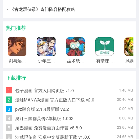
4.我们还提供许多专业级色彩过滤器，让您的视频具有电
《古龙群侠录》奇门阵容搭配攻略
影般的质量。
热门推荐
5.导入视频后，可以使用时间长度裁剪工具单击一次来裁
剪视频的时间长度。
6.它可以增强模糊照片的清晰度，使它们更清晰、更明
剑与远行人全角色版 vv1.14
少年三国志2无限元宝版最新版 vv5.3.9
巫术纸牌游戏 vv1.1.14
有堂课 v1.2.2
风
亮。
神奇消除笔测评
下载排行
神奇消除笔是一款专业的图像和视频编辑处理工具，支持
1
包子漫画 官方入口网页版 v1.0
1.48 MB
视频提取、视频裁剪、视频水印、图像提取、图像锐化、
2
漫蛙MANWA漫画 官方正版入口下载 v2.0
30.46 MB
擦除对象、音频提取、去除背景音乐等多种功能。华军软
3
pvz融合版 2.1.4最新版 v2.2
0.00 MB
件园提供魔消笔app官方下载链接，有需要的用户可以免
4
奥汀三国群英传7单机版 1.002
0.00 MB
费下载使用!
5
尾巴漫画 免费漫画页面弹窗 v8.8.0
23.65 MB
6
沙威玛传奇 安卓中文版最新下载 v1.0.0
124.65 MB