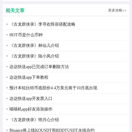
应用或帧消除，支持一键消除2265图像和视频
相关文章
更多攻略>>
5.保存并分享:
一键保存并在社交媒体上分享，向朋友展示您的作品
《古龙群侠录》李寻欢阵容搭配攻略
HOT币是什么币种
6.视频剪辑:
《古龙群侠录》林仙儿介绍
支持视频时长和大小裁剪，视频编辑、视频拼接、区域裁
剪一步完成;
《古龙群侠录》陆小凤介绍
达达快送app已完成订单删除方法
神奇消除笔特色
达达快送app下单教程
1.将模糊的照片上传到应用程序以修复它们，并使它们更
清晰。
预计本轮比特币底部价4.4万美元将于10月底出现
达达快送app开发票入口
2.提供的功能非常多样，是您日常生活和工作中处理视频
的最佳选择。
喵喵机app好友添加操作
《古龙群侠录》明月心介绍
3.视频图像处理的效果非常自然，基本看不到任何处理或
编辑的痕迹。
Binance将上线KOUSDT和RDDTUSDT永续合约