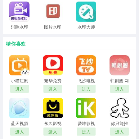
助，可以随时用来创作视频。
神奇消除笔亮点
1.高清视频提取:
消除水印
图片水印
水印大师
app
大师
复制链接到app，一键提取视频，保存到本地相册，高清
猜你喜欢
无损
2.视频水印去除:
海量热门视频，一键视频水印去除;消除照片和视频中的文
小猫短剧
繁华免费
飞沙电视
韩剧圈 网
字水印，美化图像和视频。
红包版
短剧 在线
tv官网版
页版
进入
进入
进入
进入
3.图像变得更加清晰:
观看
上传模糊的旧照片，智能人工智能帮助您将它们处理成高
清图像
蓝天视频
永久影视
爱坤影视
你只能推
4.移除多余的物体:
免费无广
电视版
官网入口
搡
进入
进入
进入
进入
告追剧