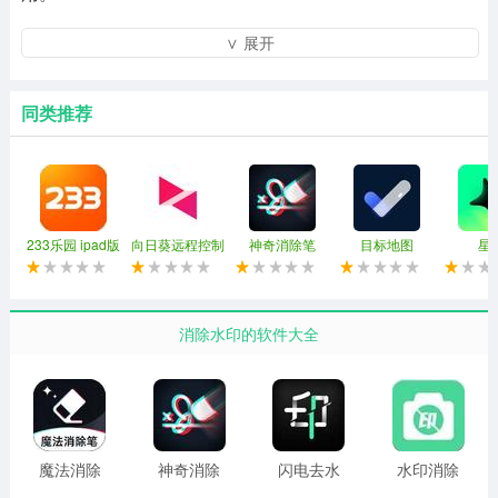
神奇消除笔优势
∨ 展开
1.用户可以在这里自由创作视频或图片，在社交媒体上分
享，并获得赞
同类推荐
2.处理视频或图像的过程也非常简单，只需要几个简单的
步骤就可以完成
3.选择图像中不需要的对象，只需单击一下即可轻松擦除
233乐园 ipad版
向日葵远程控制
神奇消除笔
目标地图
星
和删除它们。
4.提供的图像和视频编辑功能非常全面，让用户更容易创
消除水印的软件大全
建视频。
5.软件中提供的各种功能非常方便，让用户操作更加流
畅。
6.它们是实用的工具，可以为用户编辑和制作视频提供帮
魔法消除
神奇消除
闪电去水
水印消除
笔
笔
印
大师