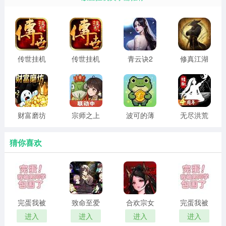
2、【宗师之上520公测】
3、【浪浪山宗师之上联动】
4、【ZSZS666】
传世挂机
传世挂机
青云诀2
修真江湖
2026最新
官网版
安卓版
单机版
5、【ZSZS888】
版
6、【ZSZS111】
7、【吃萝卜就突破】
财富磨坊
宗师之上
波可的薄
无尽洪荒
完整版
荷花园 中
无限元宝
8、【360脉神剑】
文版
版
猜你喜欢
9、【小宗师救救我】
10、【我爱宗师之上】
11、【宗师之上520】
完蛋我被
致命至爱
合欢宗女
完蛋我被
12、【社群元老独享此机缘】
男同学包
中文版
修传 汉化
男同学包
进入
进入
进入
进入
围了 官方
版
围了 正版