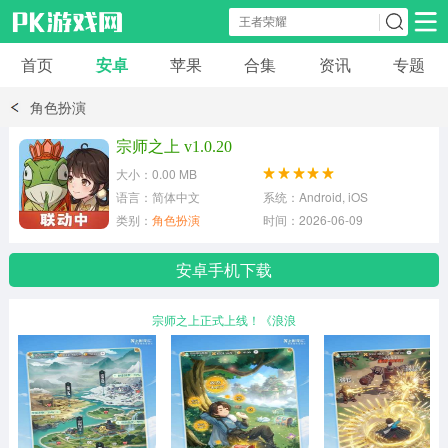
首页
安卓
苹果
合集
资讯
专题
安卓应用
安卓游戏
角色扮演
休闲益智
体育竞速
卡牌棋牌
宗师之上 v1.0.20
大小：0.00 MB
模拟经营
角色扮演
策略塔防
语言：简体中文
系统：Android, iOS
类别：
角色扮演
时间：2026-06-09
冒险解谜
赛车游戏
破解游戏
安卓手机下载
动作射击
宗师之上正式上线！《浪浪