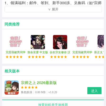
1、领满福利：邮件、签到、新手300连、兑换码（如“宗师
∨ 展开
登顶第一”），拿灵玉/元宝/抽券。
2、主线推关：直冲9-20解锁红武学、19-20解锁金武学；
同类推荐
卡关不硬磕，挂机涨战力再推。
3、武学合成（核心）：同阶2合1，蓝→紫→橙→红→
金；橙合红初始15%概率，7次必保底，优先合未学技能不
浪费。
完蛋我被男同学
致命至爱 中文版
合欢宗女修传 汉
完蛋我被男同学
新正太 
包围了 官方正版
化版
包围了 正版
4、境界突破：每日吃满20个混元青；跨境界不用全红，4
橙+2红性价比最高 。
相关版本
5、挂机优先级：宝物＞武学＞心法＞装备；宝物先升挂机
宗师之上 2026最新版
效率+掉率，离线收益翻倍。
进入
宗师之上游戏兑换码
角色扮演
0.00 MB
v1.0.20
1、【宗师登顶第一】
放置挂机类手游推荐