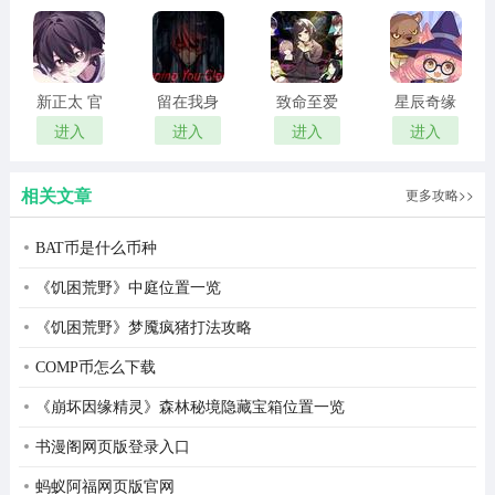
正版
新正太 官
留在我身
致命至爱
星辰奇缘
方正版
边
汉化版
最新版
进入
进入
进入
进入
相关文章
更多攻略>>
BAT币是什么币种
《饥困荒野》中庭位置一览
《饥困荒野》梦魇疯猪打法攻略
COMP币怎么下载
《崩坏因缘精灵》森林秘境隐藏宝箱位置一览
书漫阁网页版登录入口
蚂蚁阿福网页版官网