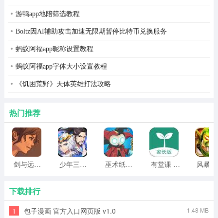
游鸭app地陪筛选教程
Boltz因AI辅助攻击加速无限期暂停比特币兑换服务
蚂蚁阿福app昵称设置教程
宗师之上游戏集锦
蚂蚁阿福app字体大小设置教程
1、0元，领独家取经时装，全网限定。
《饥困荒野》天体英雄打法攻略
2、0元，购买最高价值600元游戏道具。
3、0元，领取300抽，狂抽不停。
热门推荐
4、6元，首月月卡，交个朋友。
剑与远行人全角色版 vv1.14
少年三国志2无限元宝版最新版 vv5.3.9
巫术纸牌游戏 vv1.1.14
有堂课 v1.2.2
风
下载排行
1
包子漫画 官方入口网页版 v1.0
1.48 MB