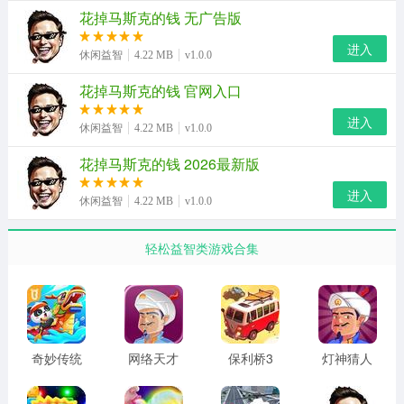
2、适配全年龄段不同兴趣玩家，覆盖好奇模拟玩法、对财
花掉马斯克的钱 无广告版
富概念感兴趣的各类人群轻松体验。
进入
休闲益智
4.22 MB
v1.0.0
3、主打轻松解压的败家模拟体验，完全不受现实消费束
花掉马斯克的钱 官网入口
缚，沉浸式体验首富买买买的纯粹乐趣。
进入
休闲益智
4.22 MB
v1.0.0
4、全程无任何复杂操作门槛，点击商品即可完成消费，金
额实时同步扣除，游玩过程丝滑流畅。
花掉马斯克的钱 2026最新版
进入
花掉马斯克的钱游戏说明
休闲益智
4.22 MB
v1.0.0
1、支持全行业与在职人员升级，解锁各类增益收入buff，
轻松益智类游戏合集
为业务拓展增添更多挑战与增长空间。
2、融合财富积累与资源管理玩法，需精准把握投资时机，
稳步扩大自身经济优势与资产规模。
3、搭载多元化地产体系，不同地块价值差异显著，需合理
奇妙传统
网络天才
保利桥3
灯神猜人
节日
官网最新
安卓版
物
规划投资布局与资产升级策略。
版