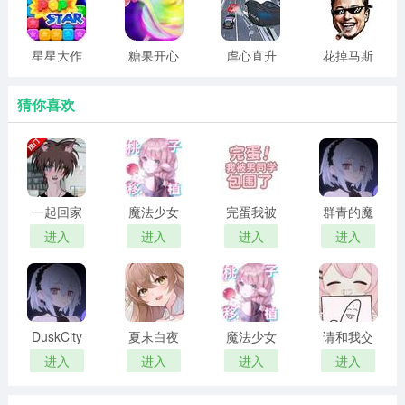
4、新手局设计暗藏巧思，先用几笔大额购买让玩家直观感
知资金消耗，再用批量购买维持余额下降节奏。
星星大作
糖果开心
虐心直升
花掉马斯
战 2026最
爱消消 正
机 最新版
克的钱 安
花掉马斯克的钱游戏新手玩法教程
新版
版
卓版
猜你喜欢
1、在商品列表里点击购买，并通过数量调节把消费放
大。，余额会实时扣减，你的“购物清单”也会同步增长，你
可以追求速度、追求成就，也可以按自己的风格乱买一
通。
一起回家
魔法少女
完蛋我被
群青的魔
吧 汉化版
露娜的灾
男同学包
女 2026最
进入
进入
进入
进入
难 官方正
围了 完整
新版
版
版
DuskCity
夏末白夜
魔法少女
请和我交
汉化版
露娜的灾
往吧孙笑
进入
进入
进入
进入
难 安卓移
川前辈
植版
2026最新