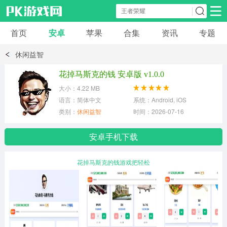
首页
安卓
苹果
合集
资讯
专题
安卓应用
安卓游戏
休闲益智
休闲益智
体育竞速
卡牌棋牌
花掉马斯克的钱 安卓版 v1.0.0
大小：4.22 MB
模拟经营
角色扮演
策略塔防
语言：简体中文
系统：Android, iOS
类别：
休闲益智
时间：2026-07-16
冒险解谜
赛车游戏
破解游戏
安卓手机下载
动作射击
花掉马斯克的钱游戏把轻松