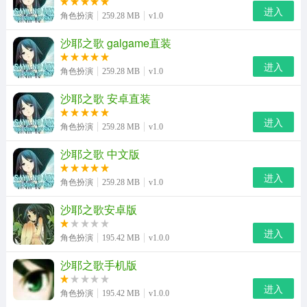
进入
角色扮演
259.28 MB
v1.0
沙耶之歌 galgame直装
进入
角色扮演
259.28 MB
v1.0
沙耶之歌 安卓直装
进入
沙耶之歌游戏特色
角色扮演
259.28 MB
v1.0
1、结局系统包含多分支设计，设置三个不同坏结局与一个
沙耶之歌 中文版
隐藏真结局，等待玩家逐步解锁。
进入
角色扮演
259.28 MB
v1.0
2、整体氛围充满洛夫克拉夫特式的怪诞黑暗质感，深度融
沙耶之歌安卓版
入经典克苏鲁神话相关主题设定。
进入
角色扮演
195.42 MB
v1.0.0
3、邂逅不同特色角色即可开启全新探索线，解锁专属故事
与情节，体验差异化的游玩玩法。
沙耶之歌手机版
进入
4、玩家将踏入设定独特的奇幻世界，可自由挑选自己偏好
角色扮演
195.42 MB
v1.0.0