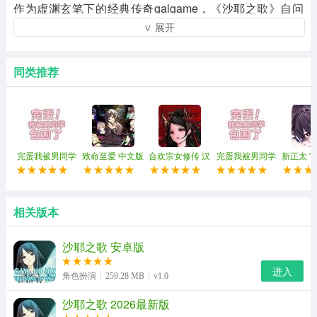
作为虚渊玄笔下的经典传奇galgame，《沙耶之歌》自问
∨ 展开
世以来就凭借独树一帜的世界观设定，在无数玩家心中留
下了难以磨灭的印记。这款安卓汉化版完整保留了原作所
有核心内容，没有做任何剧情删减，你可以完全沉浸在这
同类推荐
个充满奇幻色彩的世界里，跟随主角的视角一步步踏入这
段既诡异又浪漫的特殊旅程，感受其他常规恋爱游戏完全
无法带来的独特冒险体验。
完蛋我被男同学
致命至爱 中文版
合欢宗女修传 汉
完蛋我被男同学
新正太 
包围了 官方正版
化版
包围了 正版
相关版本
沙耶之歌 安卓版
进入
角色扮演
259.28 MB
v1.0
沙耶之歌 2026最新版