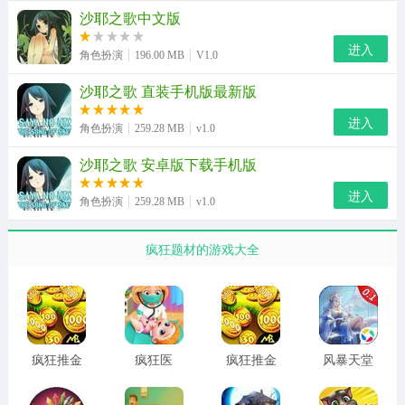
的冒险角色开启专属旅程。
沙耶之歌中文版
沙耶之歌游戏说明
进入
角色扮演
196.00 MB
V1.0
1、每一次抉择都将彻底决定故事的未来走向，必须谨慎行
沙耶之歌 直装手机版最新版
事才能抵达自己期望的终点。
进入
角色扮演
259.28 MB
v1.0
2、游戏场景搭建极具沉浸感，周遭环境黑暗又充满陌生
沙耶之歌 安卓版下载手机版
感，能给玩家极强的身临其境体验。
进入
3、巧妙结合解谜与冒险双重玩法，只有完成关卡全部挑
角色扮演
259.28 MB
v1.0
战、击退怪物才能解开最终谜题。
疯狂题材的游戏大全
4、作为经典二次元恋爱向作品，多条故事线搭配细腻文字
与适配配乐，带来难忘情感之旅。
沙耶之歌游戏角色介绍
疯狂推金
疯狂医
疯狂推金
风暴天堂
1、沙耶(さや)
币 国际服
院：达什
币 手机版
2026最新
配音：川村みどり(高野直子)
医生 最新
版