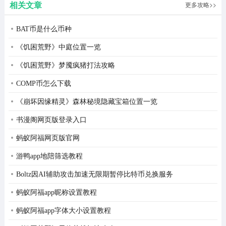
相关文章
更多攻略>>
BAT币是什么币种
《饥困荒野》中庭位置一览
《饥困荒野》梦魇疯猪打法攻略
2、匂坂郁纪(さきさか ふみのり)
COMP币怎么下载
配音：冰河流(绿川光)
《崩坏因缘精灵》森林秘境隐藏宝箱位置一览
就读于医科大学的主人公，有些厌世和忧郁的男青年。因
书漫阁网页版登录入口
为交通事故而失去了双亲，自己也身受重伤。在不可思议
蚂蚁阿福网页版官网
的恢复后回到了大学。但在生还后因受创而患上了严重的
游鸭app地陪筛选教程
知觉障碍，他眼中的风景和人物看上去都像肉块和脏物一
Boltz因AI辅助攻击加速无限期暂停比特币兑换服务
样。在这个令他绝望的病态世界中，遇到了眼中唯一正常
蚂蚁阿福app昵称设置教程
的少女——沙耶，产生了感情，之后同居在一起。
蚂蚁阿福app字体大小设置教程