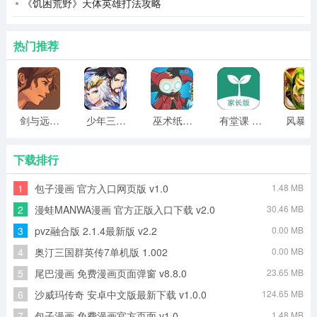
《饥困荒野》天体英雄打法攻略
热门推荐
剑与远行人全角色版 vv1.14
少年三国志2无限元宝版最新版 vv5.3.9
巫术纸牌游戏 vv1.1.14
有堂课 v1.2.2
风
下载排行
1
包子漫画 官方入口网页版 v1.0
1.48 MB
2
漫蛙MANWA漫画 官方正版入口下载 v2.0
30.46 MB
3、户尾耕司(とのおこうじ)
3
pvz融合版 2.1.4最新版 v2.2
0.00 MB
4
奥汀三国群英传7单机版 1.002
0.00 MB
配音：片冈大二郎(松本保典)
5
尾巴漫画 免费漫画页面弹窗 v8.8.0
23.65 MB
郁纪的好朋友。对于郁纪在遭受事故后对世界突然改变态
6
沙威玛传奇 安卓中文版最新下载 v1.0.0
124.65 MB
度而感到奇怪，想和青海以及瑶共同努力恢复同郁纪的关
7
包子漫画 免费漫画官方页面 v1.0
1.48 MB