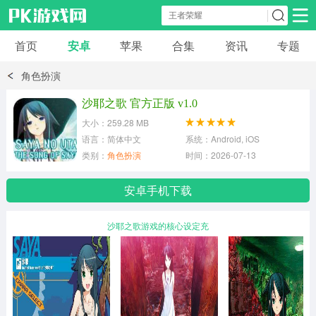
首页
安卓
苹果
合集
资讯
专题
安卓应用
安卓游戏
角色扮演
休闲益智
体育竞速
卡牌棋牌
沙耶之歌 官方正版 v1.0
大小：259.28 MB
模拟经营
角色扮演
策略塔防
语言：简体中文
系统：Android, iOS
类别：
角色扮演
时间：2026-07-13
冒险解谜
赛车游戏
破解游戏
安卓手机下载
动作射击
沙耶之歌游戏的核心设定充