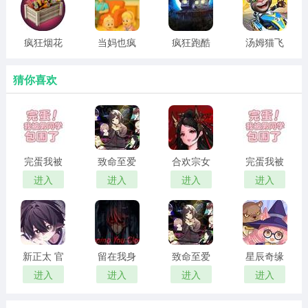
版
突然出现在匂坂郁纪(本作主人公)眼前的谜之少女 ，正在
疯狂烟花
当妈也疯
疯狂跑酷
汤姆猫飞
寻找失踪的“父亲”——奥涯雅彦教授。在郁纪眼中的世界里
大师
狂
之旅 手机
车 官方版
沙耶是唯一正常的存在、沙耶也因此成为郁纪的精神支
版
猜你喜欢
柱，对于住院中的郁纪来说，与沙耶的相遇是命运的相
遇，同时沙耶也对爱着自己的郁纪心存好感。但真身却是
以内脏为食的可怕怪物，因此在现实世界中总是隐藏着自
己的行踪。
完蛋我被
致命至爱
合欢宗女
完蛋我被
男同学包
中文版
修传 汉化
男同学包
进入
进入
进入
进入
围了 官方
版
围了 正版
正版
新正太 官
留在我身
致命至爱
星辰奇缘
方正版
边
汉化版
最新版
进入
进入
进入
进入