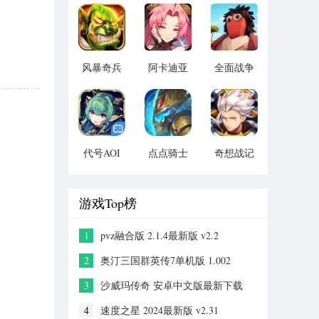
版 vv1.14
宝版最新
vv1.1.14
版 vv5.3.9
风暴奇兵
阿卡迪亚
全面战争
v1.1.1
v1.1.1
模拟器手
机2021版
vv1.1
代号AOI
点点骑士
奇想战记
v1.1.1
v1.1.1
官方 版
本：
v1.0.0
游戏Top榜
1
pvz融合版 2.1.4最新版 v2.2
2
奥汀三国群英传7单机版 1.002
3
沙威玛传奇 安卓中文版最新下载
v1.0.0
4
速度之星 2024最新版 v2.31