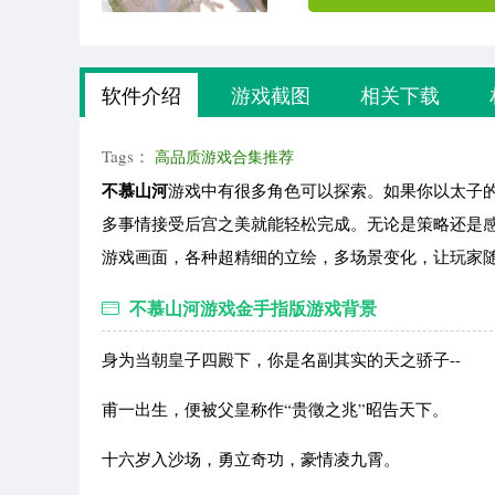
软件介绍
游戏截图
相关下载
Tags：
高品质游戏合集推荐
不慕山河
游戏中有很多角色可以探索。如果你以太子
多事情接受后宫之美就能轻松完成。无论是策略还是
游戏画面，各种超精细的立绘，多场景变化，让玩家
不慕山河游戏金手指版游戏背景
身为当朝皇子四殿下，你是名副其实的天之骄子--
甫一出生，便被父皇称作“贵徵之兆”昭告天下。
十六岁入沙场，勇立奇功，豪情凌九霄。