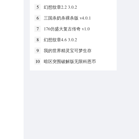
5
幻想纹章2.2 3.0.2
6
三国杀奶杀裸杀版 v4.0.1
7
176仿盛大复古传奇 v1.0
8
幻想纹章4.6 3.0.2
9
我的世界精灵宝可梦生存
v1.19.30.20
10
暗区突围破解版无限科恩币
v1.0.52.52