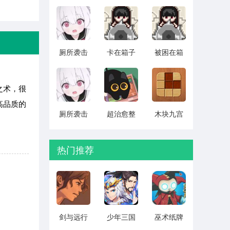
搡 v1.10
单机版
汉化版
v1.1.0
v1.0.4
厕所袭击
卡在箱子
被困在箱
CG存档版
里的女孩
子里的妹
v1.0.4
2026最新
妹 中文版
版 v1.0.3
v1.0.3
之术，很
高品质的
厕所袭击
超治愈整
木块九宫
全cg解锁
理 安卓版
格 最新版
版 v1.0.4
v1.0.7
本下载
v1.7.6
热门推荐
剑与远行
少年三国
巫术纸牌
人全角色
志2无限元
游戏