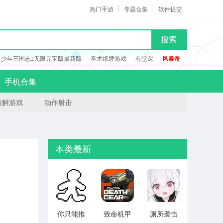
热门手游
专题合集
软件提交
搜索
少年三国志2无限元宝版最新版
巫术纸牌游戏
有堂课
风暴奇
手机合集
破解游戏
动作射击
本类最新
你只能推
致命机甲
厕所袭击