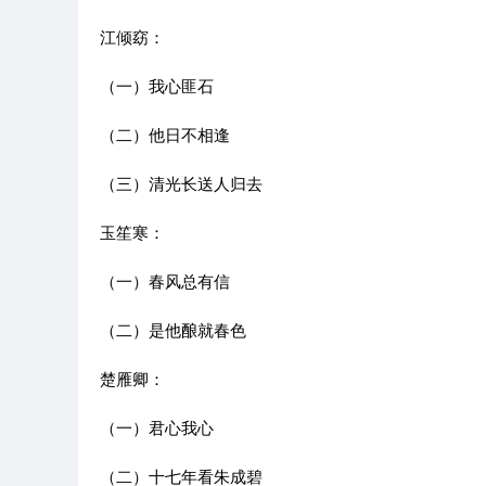
江倾窈：
（一）我心匪石
（二）他日不相逢
（三）清光长送人归去
玉笙寒：
（一）春风总有信
（二）是他酿就春色
楚雁卿：
（一）君心我心
（二）十七年看朱成碧