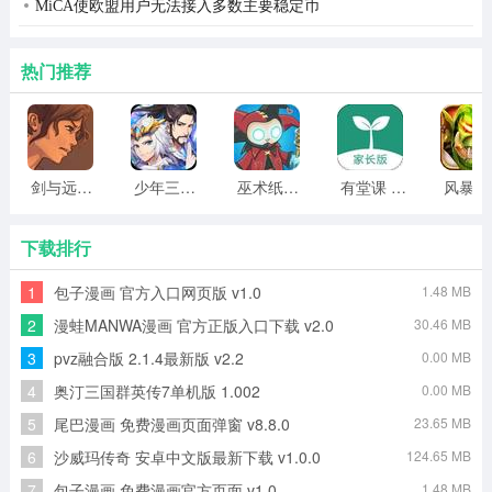
MiCA使欧盟用户无法接入多数主要稳定币
2、资源收集提供强大的军队战斗力，收获更多资源。
3、主公们激烈而壮丽的战争，英勇的将军们在战场上浴血
热门推荐
奋战。
4、跨服比赛、新创业、新世界、胜者为王、场馆对决、给
你不同的竞争体验。
剑与远行人全角色版 vv1.14
少年三国志2无限元宝版最新版 vv5.3.9
巫术纸牌游戏 vv1.1.14
有堂课 v1.2.2
风
风云天下重燃游戏特色
下载排行
1、多个成长渠道涵盖日常任务、地下城挑战和活动游戏，
使成长步伐更加平稳。
1
包子漫画 官方入口网页版 v1.0
1.48 MB
2
漫蛙MANWA漫画 官方正版入口下载 v2.0
30.46 MB
2、从招募将军到建设城市，再到率领军队在中原作战和猎
3
pvz融合版 2.1.4最新版 v2.2
0.00 MB
鹿，它为三国霸权斗争带来了更丰富、更具战略意义的经
4
奥汀三国群英传7单机版 1.002
0.00 MB
验。
5
尾巴漫画 免费漫画页面弹窗 v8.8.0
23.65 MB
3、紧张刺激的瞬间战斗，在竞争激烈的战场上取得胜利。
6
沙威玛传奇 安卓中文版最新下载 v1.0.0
124.65 MB
4、解锁先进装备，征服所有方向，开启全新军营挑战的无
7
包子漫画 免费漫画官方页面 v1.0
1.48 MB