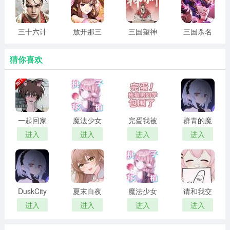
三十六计
放开那三
三国望神
三国杀名
完整版
国3 单机
州 官网版
将传 官服
版
猜你喜欢
一起回家
魔法少女
完蛋我被
群青的魔
吧 汉化版
露娜的灾
男同学包
女 2026最
进入
进入
进入
进入
难 官方正
围了 完整
新版
版
版
DuskCity
夏末白夜
魔法少女
请和我交
5、除了装备，玩家可以在武将页面，对武将进行培养升
汉化版
露娜的灾
往吧孙笑
进入
进入
进入
进入
级，提高武将等级，增加战斗力。
难 安卓移
川前辈
植版
2026最新