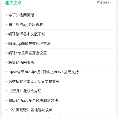
相关文章
更多攻略>>
版
布丁扫描网页版
布丁扫描app导出教程
瞬译翻译器中文版下载
瞬译app翻译失败处理方法
瞬译app悬浮窗开启设置
极简简历网页版
Upbit将于2026年9月7日终止BONK交易支持
韩交所将推出ETF盘后交易业务
《望月》花枝火介绍
风云天下重燃游戏亮点
超级简历app多余模块删除方法
1、只有亲身参与一场血腥的战斗，这种国战才能产生最真
《饥困荒野》基地选址攻略
实的战争体验。