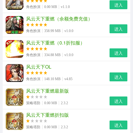
进入
角色扮演
0.00 MB
v1.1.0
风云天下重燃（余额免费充值）
进入
角色扮演
358.99 MB
v1.0.0
风云天下重燃（0.1折扣服）
进入
角色扮演
334.88 MB
v1.0.0
风云天下OL
进入
角色扮演
148.10 MB
v4.85
风云天下重燃最新版
进入
策略塔防
0.00 MB
2.3.2
风云天下重燃折扣版
3、在战斗过程中玩家无需操作，等待战斗结束即可，将所
有敌人消灭即可获得胜利，胜利后还可以领取大量红包道
进入
策略塔防
0.00 MB
2.3.2
具。